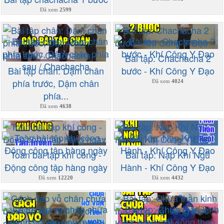
Đã xem
2599
Bài tập: Chachacha 2
Bài tập chân: Dậm chân
bước - Khí Công Y Đạo
phía trước, Dậm chân
Đã xem
4024
phía...
Đã xem
4638
Toàn bài tập khí công -
Bài tập: Nạp Khí Ngũ
Động công tập hàng ngày
Hành - Khí Công Y Đạo
Đã xem
12220
Đã xem
4432