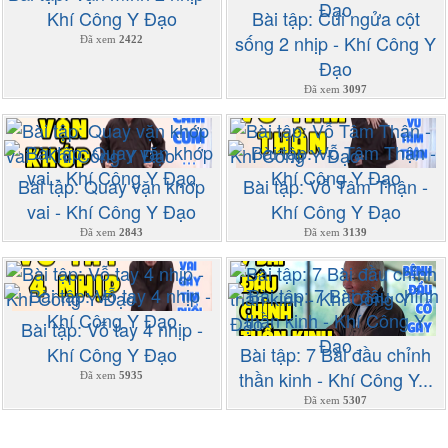
Khí Công Y Đạo
Bài tập: Cúi ngửa cột
sống 2 nhịp - Khí Công Y
Đã xem
2422
Đạo
Đã xem
3097
Bài tập: Quay vặn khớp
Bài tập: Vỗ Tâm Thận -
vai - Khí Công Y Đạo
Khí Công Y Đạo
Đã xem
2843
Đã xem
3139
Bài tập: Vỗ tay 4 nhịp -
Khí Công Y Đạo
Bài tập: 7 Bài đầu chỉnh
thần kinh - Khí Công Y...
Đã xem
5935
Đã xem
5307