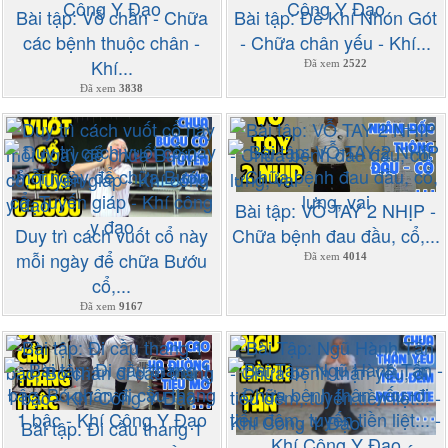
Bài tập: Vỗ chân - Chữa
Bài tập: Đề Khí Nhón Gót
các bệnh thuộc chân -
- Chữa chân yếu - Khí...
Khí...
Đã xem
2522
Đã xem
3838
Bài tập: VỖ TAY 2 NHỊP -
Duy trì cách vuốt cổ này
Chữa bệnh đau đầu, cổ,...
mỗi ngày để chữa Bướu
Đã xem
4014
cổ,...
Đã xem
9167
Bài tập: Đi cầu thang 1