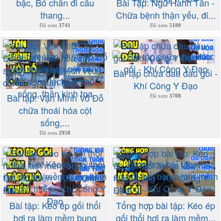
bậc, Bó chân đi cầu
Bài Tập: Ngũ Hành Tấn -
thang...
Chữa bệnh thận yếu, đi...
Đã xem
3741
Đã xem
5180
Bài tập chữa đau đầu gối -
Khí Công Y Đạo
Bài tập: Vặn Mình Vỏ Đỗ
Đã xem
3708
chữa thoái hóa cột
sống,...
Đã xem
2958
Bài tập: Kéo ép gối thổi
Tổng hợp bài tập: Kéo ép
hơi ra làm mềm bụng
gối thổi hơi ra làm mềm...