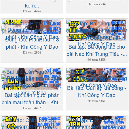
kèm...
Đã xem
7534
Đã xem
4426
Động tác: Plank lâu 1-3
phút - Khí Công Y Đạo
Bài tập: Ba động tác cho
bài Nạp Khí Trung Tiêu -...
Đã xem
2686
Đã xem
3259
Bài tập: Cúi lạy khí công -
Bài tập: Lăn người phân
Khí Công Y Đạo
chia máu toàn thân - Khí...
Đã xem
3851
Đã xem
4402