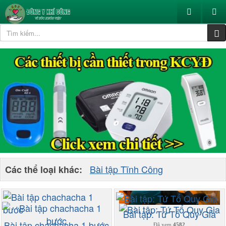
Bài tập Tĩnh Công
Các thể loại khác:
Bài tập: Tứ Tổ Quy Gia
Bài tập chachacha 1 bước
Đã xem
4582