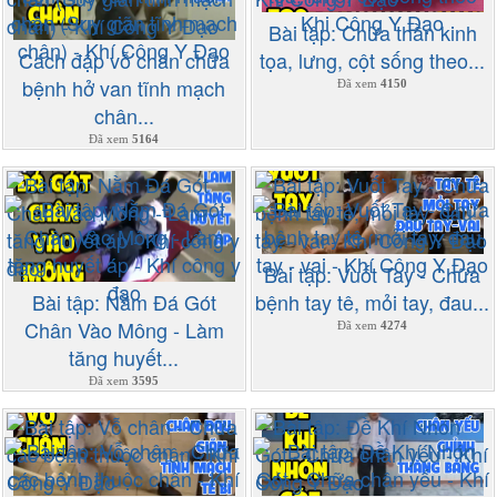
Bài tập: Chữa thần kinh
Cách đập vỗ chân chữa
tọa, lưng, cột sống theo...
bệnh hở van tĩnh mạch
Đã xem
4150
chân...
Đã xem
5164
Bài tập: Vuốt Tay - Chữa
Bài tập: Nằm Đá Gót
bệnh tay tê, mỏi tay, đau...
Chân Vào Mông - Làm
Đã xem
4274
tăng huyết...
Đã xem
3595