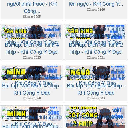
người phía trước - Khí
lên ngực - Khí Công Y...
Công...
Đã xem
5146
Đã xem
3795
Bài tập: Dịch cân kinh 4
Bài tập: Dịch cân kinh 2
nhịp - Khí Công Y Đạo
nhịp - Khí Công Y Đạo
Đã xem
3635
Đã xem
3531
Bài tập: Vặn Mình 4 Nhịp -
Bài tập: Cúi ngửa 4 nhịp -
Khí Công Y Đạo
Khí Công Y Đạo
Đã xem
2868
Đã xem
4503
Bài tập: Vặn mình 2 nhịp -