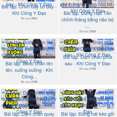
Bài tập: Chim bay cò bay -
Khí Công Y Đạo
Bài tập: Đứng Hạc Tấn
chỉnh thăng bằng não bộ
Đã xem
2062
-...
Đã xem
2958
Bài tập: Dậm chân phía
Bài tập: Bước chân lên
sau - Khí Công Y Đạo
lên, xuống xuống - Khí
Đã xem
2328
Công...
Đã xem
2548
Bài tập: Dậm chân quay
Bài tập: Đứng hát kéo gối