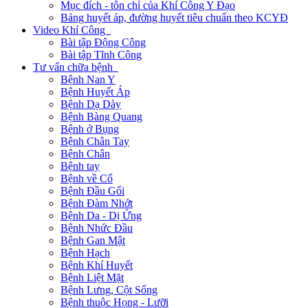
Mục đích - tôn chỉ của Khí Công Y Đạo
Bảng huyết áp, đường huyết tiêu chuẩn theo KCYĐ
Video Khí Công
Bài tập Động Công
Bài tập Tĩnh Công
Tư vấn chữa bệnh
Bệnh Nan Y
Bệnh Huyết Áp
Bệnh Dạ Dày
Bệnh Bàng Quang
Bệnh ở Bụng
Bệnh Chân Tay
Bệnh Chân
Bệnh tay
Bệnh về Cổ
Bệnh Đầu Gối
Bệnh Đàm Nhớt
Bệnh Da - Dị Ứng
Bệnh Nhức Đầu
Bệnh Gan Mật
Bệnh Hạch
Bệnh Khí Huyết
Bệnh Liệt Mặt
Bệnh Lưng, Cột Sống
Bệnh thuộc Họng - Lưỡi