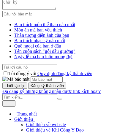
Bạn thích môn thể thao nào nhất
Món ăn mà bạn yêu thích
Thần tượng điện ảnh của bạn
Bạn thích nhạc sỹ nào nhất
Quê ngoại của bạn ở đâu
Tên cuốn sách "gối đầu giường"
Ngày lễ mà bạn luôn mong đợi
Tôi đồng ý với
Quy định đăng ký thành viên
Đã đăng ký nhưng không nhận được link kích hoạt?
Trang nhất
Giới thiệu
Giới thiệu về website
Giới thiệu về Khí Công Y Đạo