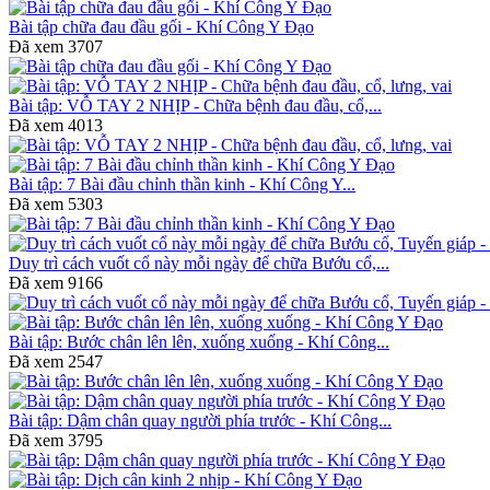
Bài tập chữa đau đầu gối - Khí Công Y Đạo
Đã xem
3707
Bài tập: VỖ TAY 2 NHỊP - Chữa bệnh đau đầu, cổ,...
Đã xem
4013
Bài tập: 7 Bài đầu chỉnh thần kinh - Khí Công Y...
Đã xem
5303
Duy trì cách vuốt cổ này mỗi ngày để chữa Bướu cổ,...
Đã xem
9166
Bài tập: Bước chân lên lên, xuống xuống - Khí Công...
Đã xem
2547
Bài tập: Dậm chân quay người phía trước - Khí Công...
Đã xem
3795