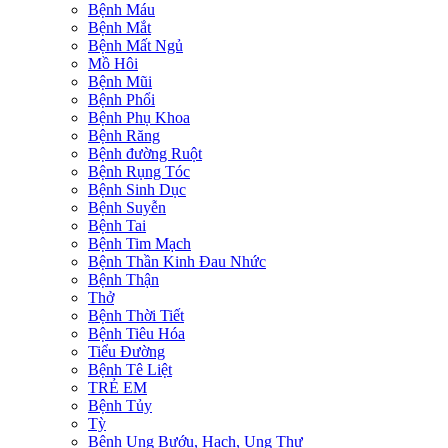
Bệnh Máu
Bệnh Mắt
Bệnh Mất Ngủ
Mồ Hôi
Bệnh Mũi
Bệnh Phổi
Bệnh Phụ Khoa
Bệnh Răng
Bệnh đường Ruột
Bệnh Rụng Tóc
Bệnh Sinh Dục
Bệnh Suyễn
Bệnh Tai
Bệnh Tim Mạch
Bệnh Thần Kinh Đau Nhức
Bệnh Thận
Thở
Bệnh Thời Tiết
Bệnh Tiêu Hóa
Tiểu Đường
Bệnh Tê Liệt
TRẺ EM
Bệnh Tủy
Tỳ
Bệnh Ung Bướu, Hạch, Ung Thư