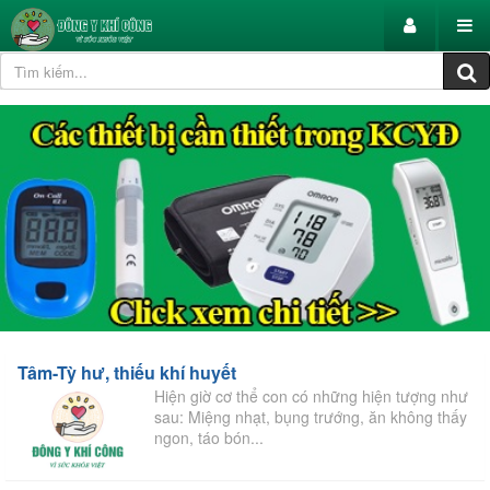
Tâm-Tỳ hư, thiếu khí huyết
Hiện giờ cơ thể con có những hiện tượng như
sau: Miệng nhạt, bụng trướng, ăn không thấy
ngon, táo bón...