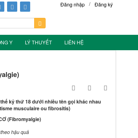
/
Đăng nhập
Đăng ký
ÔNG Y
LÝ THUYẾT
LIÊN HỆ
lgie)
thế kỷ thứ 18 dưới nhiều tên gọi khác nhau
sme musculaire ou fibrositis)
 (Fibromyalgie)
 theo hậu quả