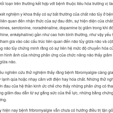
ối loạn trên thường kết hợp với bệnh thuộc tiêu hóa trường vị l
ét nghiệm y khoa thấy có sự bất thường của chất não tủy ở bện
 liên quan đến nhận thức của sự đau đớn, sự hiện diện của chấ
nes, serotonine, noradrénaline, dopamine bị giảm trong khi đó 
hine, enképhaline) gần như cao hơn bình thường, như vậy yếu t
 tham gia vào các cấu trúc liên quan đến não tủy giữa não và cột
ng não tủy chứng minh rằng có sự liên hệ mức độ chuyển hóa c
m hình ảnh của những phản ứng của chức năng não thấy giảm 
giữa não.
ều nghiên cứu thử nghiệm thấy rằng bệnh fibromyalgie càng gia t
 lạnh qúa hoặc nhạy cảm với điện hay hóa chất. Những thử ngh
n đau của hệ thần kinh ức chế cho thấy những phản ứng có thay 
g giảm đau dẫn từ sự gắng sức của thể lực, những bằng chứng 
ơng.
 hiện nay bệnh fribromyalgie vẫn chưa có hướng điều trị tận gố