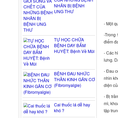
NHÂN BỊ BỆNH
UNG THƯ
- Một q
-Trong 
TỰ HỌC CHỮA
điểm đa
BỆNH DAY BẤM
HUYỆT: Bệnh Về Mũi
- Các h
lưng. D
- Đau c
BỆNH ĐAU NHỨC
nhìn kh
THẦN KINH GÂN CƠ
diện củ
(Fibromyalgie)
- Bị tr
mì, kho
Cai thuốc lá dễ hay
tập tru
khó ?