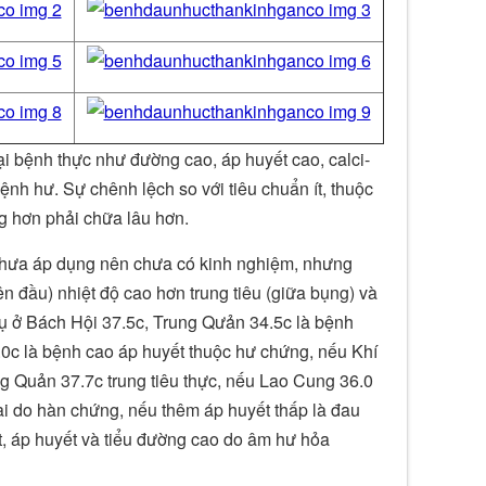
ại bệnh thực như đường cao, áp huyết cao, calci-
ệnh hư. Sự chênh lệch so với tiêu chuẩn ít, thuộc
ng hơn phải chữa lâu hơn.
y chưa áp dụng nên chưa có kinh nghiệm, nhưng
ên đầu) nhiệt độ cao hơn trung tiêu (giữa bụng) và
 dụ ở Bách Hội 37.5c, Trung Qưản 34.5c là bệnh
0c là bệnh cao áp huyết thuộc hư chứng, nếu Khí
 Quản 37.7c trung tiêu thực, nếu Lao Cung 36.0
vai do hàn chứng, nếu thêm áp huyết thấp là đau
t, áp huyết và tiểu đường cao do âm hư hỏa