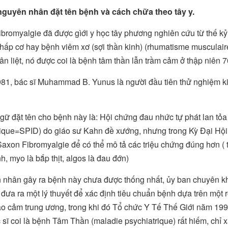
nguyên nhân đặt tên bệnh và cách chữa theo tây y.
bromyalgie đã được gìới y học tây phương nghiên cứu từ thế kỷ
hấp cơ hay bệnh viêm xơ (sợi thần kinh) (rhumatisme musculaire
ân liệt, nó được coi là bệnh tâm thần lẫn trầm cảm ở thập niên 7
1, bác sĩ Muhammad B. Yunus là người đầu tiên thử nghiệm ki
gữ đặt tên cho bệnh này là: Hội chứng đau nhức tự phát lan tỏa
ique=SPID) do giáo sư Kahn đề xướng, nhưng trong Kỳ Đại Hội
axon Fibromyalgie để có thể mô tả các triệu chứng đúng hơn ( the
nh, myo là bắp thịt, algos là đau đớn)
 nhân gây ra bệnh này chưa được thống nhất, ủy ban chuyên 
đưa ra một lý thuyết để xác định tiêu chuẩn bệnh dựa trên một r
ao cảm trung ương, trong khi đó Tổ chức Y Tế Thế Giới năm 19
 sĩ coi là bệnh Tâm Thần (maladie psychiatrique) rất hiếm, chỉ 