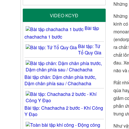
Những r
VIDEO KCYĐ
Những x
kinh có
Bài tập
monoami
chachacha 1 bước
(endorp
Bài tập: Tứ
ra chất
Tổ Quy Gia
chất lỏ
đau. Xe
não và 
Bài tập chân: Dậm chân phía trước,
Rất nhi
Dậm chân phía sau / Chachacha
qúa hay
giảm cơ
phản ứn
Bài tập: Chachacha 2 bước - Khí Công
trung ư
Y Đạo
Như vậy