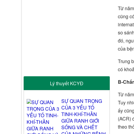
Từ năm 
cũng có
interna
so sánh
đó, ngu
của bện
Trung b
có khoả
B-Chẩ
Lý thuyết KCYĐ
Từ năm 
SỰ QUAN TRỌNG
Tuy nhi
CỦA 3 YẾU TỐ
ấy cũng
TINH-KHÍ-THẦN
(ACR) đ
GIỮA RANH GIỚI
theo th
SỐNG VÀ CHẾT
CỦA NHỮNG BỆNH