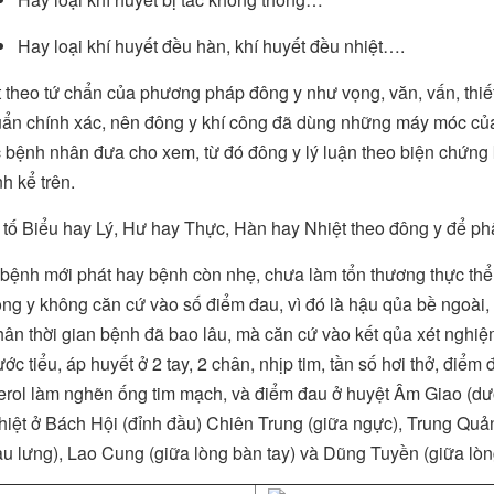
Hay loại khí huyết đều hàn, khí huyết đều nhiệt….
 theo tứ chẩn của phương pháp đông y như vọng, văn, vấn, thiết
uẩn chính xác, nên đông y khí công đã dùng những máy móc của
 bệnh nhân đưa cho xem, từ đó đông y lý luận theo biện chứng
h kể trên.
 tố Biểu hay Lý, Hư hay Thực, Hàn hay Nhiệt theo đông y để phâ
 bệnh mới phát hay bệnh còn nhẹ, chưa làm tổn thương thực thể
ng y không căn cứ vào số điểm đau, vì đó là hậu qủa bề ngoài,
ân thời gian bệnh đã bao lâu, mà căn cứ vào kết qủa xét nghiệm
ước tiểu, áp huyết ở 2 tay, 2 chân, nhịp tim, tần số hơi thở, điể
erol làm nghẽn ống tim mạch, và điểm đau ở huyệt Âm Giao (dướ
hiệt ở Bách Hội (đỉnh đầu) Chiên Trung (giữa ngực), Trung Quản
u lưng), Lao Cung (giữa lòng bàn tay) và Dũng Tuyền (giữa lòn