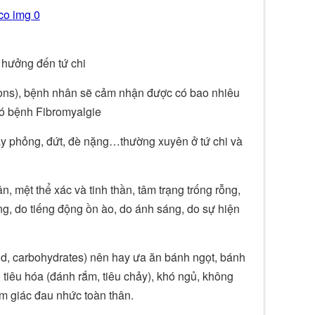
h hưởng đến tứ chi
wtons), bệnh nhân sẽ cảm nhận được có bao nhiêu
có bệnh Fibromyalgie
y phỏng, đứt, đè nặng…thường xuyên ở tứ chi và
 mệt thể xác và tinh thần, tâm trạng trống rỗng,
ng, do tiếng động ồn ào, do ánh sáng, do sự hiện
ucid, carbohydrates) nên hay ưa ăn bánh ngọt, bánh
n tiêu hóa (đánh rắm, tiêu chảy), khó ngủ, không
ảm giác đau nhức toàn thân.