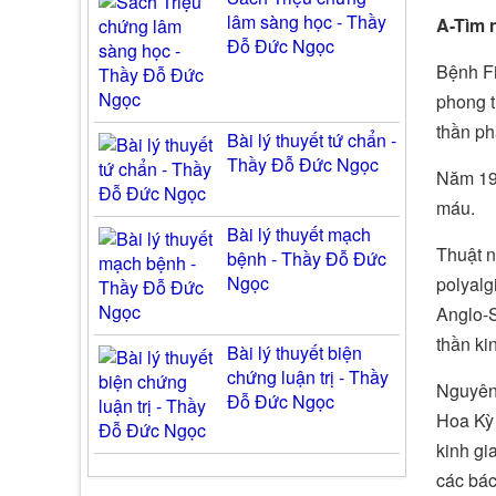
lâm sàng học - Thầy
A-Tìm 
Đỗ Đức Ngọc
Bệnh Fi
phong t
thần ph
Bài lý thuyết tứ chẩn -
Thầy Đỗ Đức Ngọc
Năm 198
máu.
Bài lý thuyết mạch
Thuật n
bệnh - Thầy Đỗ Đức
Ngọc
polyalg
Anglo-S
thần ki
Bài lý thuyết biện
chứng luận trị - Thầy
Nguyên
Đỗ Đức Ngọc
Hoa Kỳ 
kinh gi
các bác