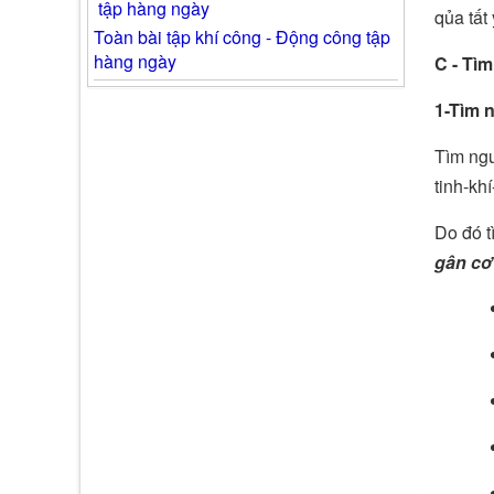
qủa tất
Toàn bài tập khí công - Động công tập
hàng ngày
C - Tì
1-Tìm 
Tìm ngu
tinh-kh
Do đó t
gân cơ