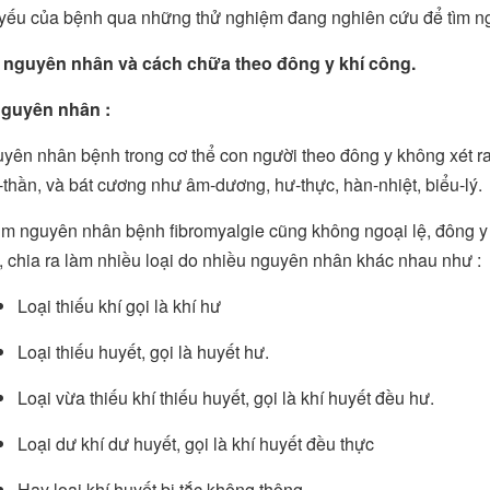
 yếu của bệnh qua những thử nghiệm đang nghiên cứu để tìm 
m nguyên nhân và cách chữa theo đông y khí công.
nguyên nhân :
yên nhân bệnh trong cơ thể con người theo đông y không xét ra n
í-thần, và bát cương như âm-dương, hư-thực, hàn-nhiệt, biểu-lý.
ìm nguyên nhân bệnh fibromyalgie cũng không ngoại lệ, đông y 
, chia ra làm nhiều loại do nhiều nguyên nhân khác nhau như :
Loại thiếu khí gọi là khí hư
Loại thiếu huyết, gọi là huyết hư.
Loại vừa thiếu khí thiếu huyết, gọi là khí huyết đều hư.
Loại dư khí dư huyết, gọi là khí huyết đều thực
Hay loại khí huyết bị tắc không thông…