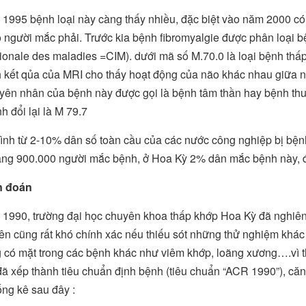
1995 bệnh loại này càng thấy nhiều, đặc biệt vào năm 2000 có n
 người mắc phải. Trước kia bệnh fibromyalgie được phân loại bện
tionale des maladies =CIM). dưới mã số M.70.0 là loại bệnh th
 kết qủa của MRI cho thấy hoạt động của não khác nhau giữa n
yên nhân của bệnh này được gọi là bệnh tâm thần hay bệnh thuộc
h đổi lại là M 79.7
ình từ 2-10% dân số toàn cầu của các nước công nghiệp bị bện
ng 900.000 người mắc bệnh, ở Hoa Kỳ 2% dân mắc bệnh này, đa
n đoán
1990, trường đại học chuyên khoa thấp khớp Hoa Kỳ đã nghiên 
ên cũng rất khó chính xác nếu thiếu sót những thử nghiệm khá
 có mặt trong các bệnh khác như viêm khớp, loãng xương….vì 
ã xếp thành tiêu chuẩn định bệnh (tiêu chuẩn “ACR 1990”), că
ống kê sau đây :