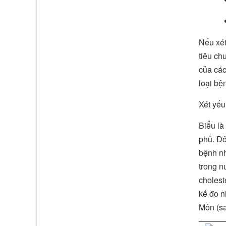
Nếu xét
tiêu ch
của các
loại bện
Xét yếu
Biểu là
phủ. Đô
bệnh nh
trong n
cholest
kế đo n
Môn (sa