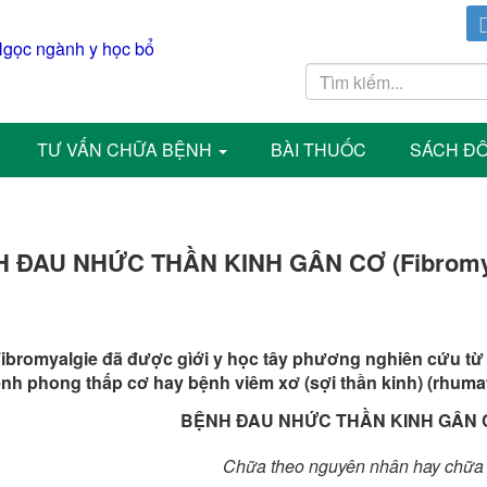
TƯ VẤN CHỮA BỆNH
BÀI THUỐC
SÁCH Đ
 ĐAU NHỨC THẦN KINH GÂN CƠ (Fibromya
ibromyalgie đã được gìới y học tây phương nghiên cứu từ 
nh phong thấp cơ hay bệnh viêm xơ (sợi thần kinh) (rhumati
BỆNH ĐAU NHỨC THẦN KINH GÂN CƠ
Chữa theo nguyên nhân hay chữa