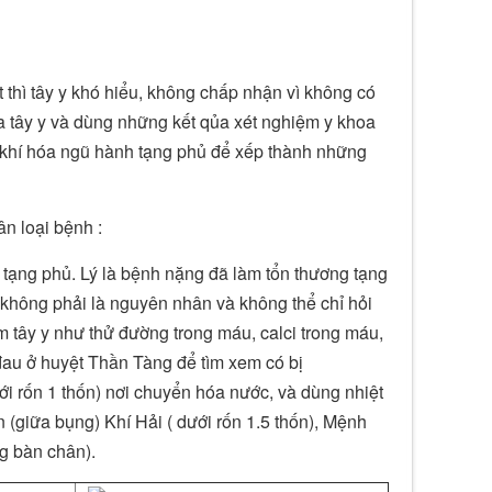
 thì tây y khó hiểu, không chấp nhận vì không có
 tây y và dùng những kết qủa xét nghiệm y khoa
 khí hóa ngũ hành tạng phủ để xếp thành những
n loại bệnh :
 tạng phủ. Lý là bệnh nặng đã làm tổn thương tạng
 không phải là nguyên nhân và không thể chỉ hỏi
 tây y như thử đường trong máu, calci trong máu,
m đau ở huyệt Thần Tàng để tìm xem có bị
i rốn 1 thốn) nơi chuyển hóa nước, và dùng nhiệt
 (giữa bụng) Khí Hải ( dưới rốn 1.5 thốn), Mệnh
g bàn chân).