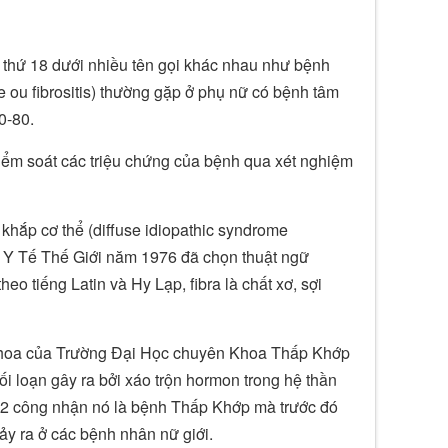
 thứ 18 dưới nhiều tên gọi khác nhau như bệnh
 ou fibrositis) thường gặp ở phụ nữ có bệnh tâm
0-80.
ểm soát các triệu chứng của bệnh qua xét nghiệm
 khắp cơ thể (diffuse idiopathic syndrome
 Y Tế Thế Giới năm 1976 đã chọn thuật ngữ
o tiếng Latin và Hy Lạp, fibra là chất xơ, sợi
khoa của Trường Đại Học chuyên Khoa Thấp Khớp
ối loạn gây ra bởi xáo trộn hormon trong hệ thần
92 công nhận nó là bệnh Thấp Khớp mà trước đó
xảy ra ở các bệnh nhân nữ giới.