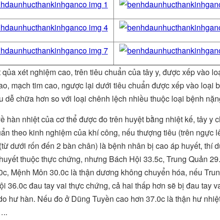
 qủa xét nghiệm cao, trên tiêu chuẩn của tây y, được xếp vào lo
ao, mạch tim cao, ngược lại dưới tiêu chuẩn được xếp vào loại b
ểu dễ chữa hơn so với loại chênh lệch nhiều thuộc loại bệnh nặ
ề hàn nhiệt của cơ thể được đo trên huyệt bằng nhiệt kế, tây 
uẩn theo kinh nghiệm của khí công, nếu thượng tiêu (trên ngực l
 (từ dưới rốn đến 2 bàn chân) là bệnh nhân bị cao áp huyết, thí
huyết thuộc thực chứng, nhưng Bách Hội 33.5c, Trung Quản 29.
0c, Mệnh Môn 30.0c là thận dương không chuyển hóa, nếu Trung
i 36.0c đau tay vai thực chứng, cả hai thấp hơn sẽ bị đau tay 
 do hư hàn. Nếu đo ở Dũng Tuyền cao hơn 37.0c là thận hư nhiệ
..