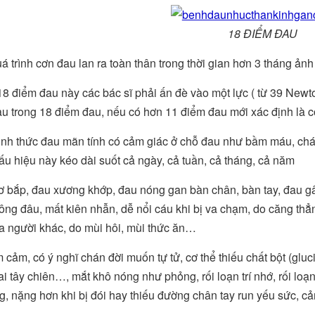
18 ĐIỂM ĐAU
uá trình cơn đau lan ra toàn thân trong thời gian hơn 3 tháng ản
18 điểm đau này các bác sĩ phải ấn đè vào một lực ( từ 39 Ne
u trong 18 điểm đau, nếu có hơn 11 điểm đau mới xác định là 
ình thức đau mãn tính có cảm giác ở chỗ đau như bầm máu, chá
ấu hiệu này kéo dài suốt cả ngày, cả tuần, cả tháng, cả năm
ơ bắp, đau xương khớp, đau nóng gan bàn chân, bàn tay, đau gân,
ông đâu, mất kiên nhẫn, dễ nổi cáu khi bị va chạm, do căng thẳ
a người khác, do mùi hôi, mùi thức ăn…
ầm cảm, có ý nghĩ chán đời muốn tự tử, cơ thể thiếu chất bột (gl
ai tây chiên…, mắt khô nóng như phỏng, rối loạn trí nhớ, rối loạ
ng, nặng hơn khi bị đói hay thiếu đường chân tay run yếu sức, c