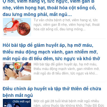
Ợ hơi, viêm hang vị, tức ngực, viêm gan B
nhẹ, viêm họng hạt, thoái hóa cột sống cổ,
đau lưng mông phải, mất ngủ…
Tư vấn chữa bệnh ợ hơi, viêm hang vị, tức
ngực, viêm gan B nhẹ, viêm họng hạt, thoái
hóa cột sống cổ, đau lưng mông...
Hỏi bài tập để giảm huyết áp, hạ mỡ máu,
thiếu máu động mạch vành, gan nhiễm mỡ,
mất ngủ do đi tiểu đêm, tức ngực và khó thở
Hỏi bài tập để giảm huyết áp, hạ mỡ máu,
thiếu máu động mạch vành, gan nhiễm mỡ,
mất ngủ do đi tiểu đêm, tức ngực và khó...
Điều chỉnh áp huyết và tập thở thiền để chữa
bệnh mất ngủ
Một cô gái 28 tuổi khái bệnh mất ngủ nhiều
năm, uống thuốc tây không khỏi. Thầy Đỗ Đức