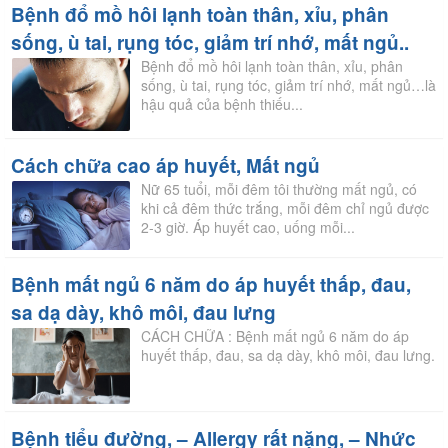
Bệnh đổ mồ hôi lạnh toàn thân, xỉu, phân
sống, ù tai, rụng tóc, giảm trí nhớ, mất ngủ..
Bệnh đổ mồ hôi lạnh toàn thân, xỉu, phân
sống, ù tai, rụng tóc, giảm trí nhớ, mất ngủ…là
hậu quả của bệnh thiếu...
Cách chữa cao áp huyết, Mất ngủ
Nữ 65 tuổi, mỗi đêm tôi thường mất ngủ, có
khi cả đêm thức trắng, mỗi đêm chỉ ngủ được
2-3 giờ. Áp huyết cao, uống mỗi...
Bệnh mất ngủ 6 năm do áp huyết thấp, đau,
sa dạ dày, khô môi, đau lưng
CÁCH CHỮA : Bệnh mất ngủ 6 năm do áp
huyết thấp, đau, sa dạ dày, khô môi, đau lưng.
Bệnh tiểu đường, – Allergy rất nặng, – Nhức