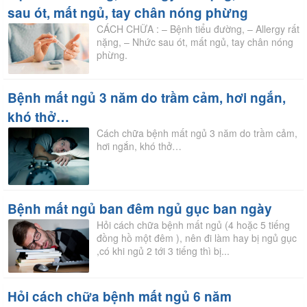
sau ót, mất ngủ, tay chân nóng phừng
CÁCH CHỮA : – Bệnh tiểu đường, – Allergy rất
nặng, – Nhức sau ót, mất ngủ, tay chân nóng
phừng.
Bệnh mất ngủ 3 năm do trầm cảm, hơi ngắn,
khó thở…
Cách chữa bệnh mất ngủ 3 năm do trầm cảm,
hơi ngắn, khó thở…
Bệnh mất ngủ ban đêm ngủ gục ban ngày
Hỏi cách chữa bệnh mất ngủ (4 hoặc 5 tiếng
đồng hồ một đêm ), nên đi làm hay bị ngủ gục
,có khi ngủ 2 tới 3 tiếng thì bị...
Hỏi cách chữa bệnh mất ngủ 6 năm