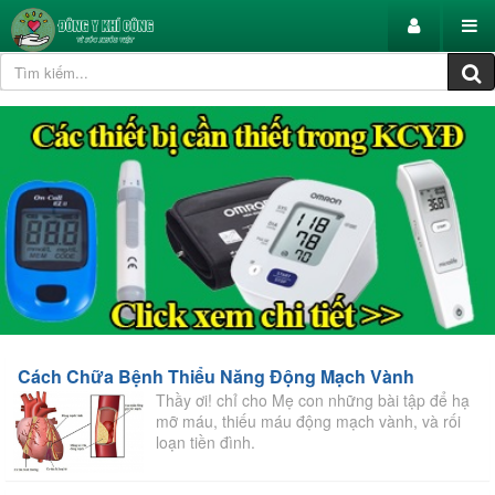
Cách Chữa Bệnh Thiểu Năng Động Mạch Vành
Thầy ơi! chỉ cho Mẹ con những bài tập để hạ
mỡ máu, thiếu máu động mạch vành, và rối
loạn tiền đình.