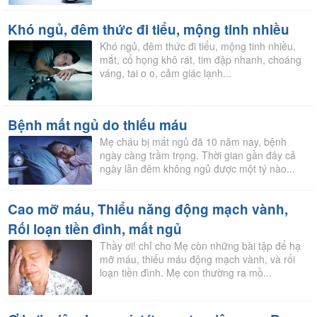
Khó ngủ, đêm thức đi tiểu, mộng tinh nhiều
Khó ngủ, đêm thức đi tiểu, mộng tinh nhiều,
mắt, cổ họng khô rát, tim đập nhanh, choáng
váng, tai o o, cảm giác lạnh...
Bệnh mất ngủ do thiếu máu
Mẹ cháu bị mất ngủ đã 10 năm nay, bệnh
ngày càng trầm trọng. Thời gian gần đây cả
ngày lẫn đêm không ngủ được một tý nào...
Cao mỡ máu, Thiểu năng động mạch vành,
Rối loạn tiền đình, mất ngủ
Thầy ơi! chỉ cho Mẹ còn những bài tập để hạ
mỡ máu, thiếu máu động mạch vành, và rối
loạn tiền đình. Mẹ con thường ra mồ...