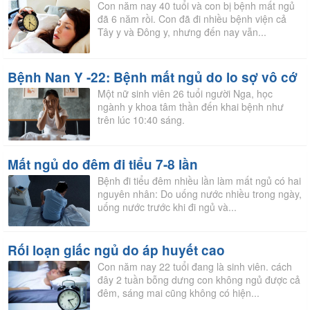
Con năm nay 40 tuổi và con bị bệnh mất ngủ
đã 6 năm rồi. Con đã đi nhiều bệnh viện cả
Tây y và Đông y, nhưng đến nay vẫn...
Bệnh Nan Y -22: Bệnh mất ngủ do lo sợ vô cớ
Một nữ sinh viên 26 tuổi người Nga, học
ngành y khoa tâm thần đến khai bệnh như
trên lúc 10:40 sáng.
Mất ngủ do đêm đi tiểu 7-8 lần
Bệnh đi tiểu đêm nhiều lần làm mất ngủ có hai
nguyên nhân: Do uống nước nhiều trong ngày,
uống nước trước khi đi ngủ và...
Rối loạn giấc ngủ do áp huyết cao
Con năm nay 22 tuổi đang là sinh viên. cách
đây 2 tuần bỗng dưng con không ngủ được cả
đêm, sáng mai cũng không có hiện...