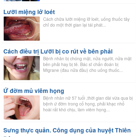
Lưỡi miệng lở loét
Cách chữa lưỡi miệng lở loét, uống thuốc tây
chỉ do một thời gian lại tái phát...
Cách điều trị Lưỡi bị co rút về bên phải
Bệnh nhân bị chóng mặt, nửa người, nửa mặt
bên phải hay bị tê. Bác sĩ chẩn đoán bị
Migrane (đau nửa đầu) cho uống thuốc...
Ứ đờm mủ viêm họng
Bệnh nhân nữ 57 tuổi ,thời gian dài vừa qua bị
bệnh ứ đờm trong cổ họng, phải khạc nhổ
hoài rất khó chịu, làm viêm họng...
Sưng thực quản. Công dụng của huyệt Thiên