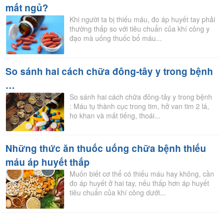
mất ngủ?
Khi người ta bị thiếu máu, đo áp huyết tay phải
thường thấp so với tiêu chuẩn của khí công y
đạo mà uống thuốc bổ máu...
So sánh hai cách chữa đông-tây y trong bệnh
…
So sánh hai cách chữa đông-tây y trong bệnh
: Máu tụ thành cục trong tim, hở van tim 2 lá,
ho khan và mất tiếng, thoái...
Những thức ăn thuốc uống chữa bệnh thiếu
máu áp huyết thấp
Muốn biết cơ thể có thiếu máu hay không, cần
đo áp huyết ở hai tay, nếu thấp hơn áp huyết
tiêu chuẩn của khí công dưới...