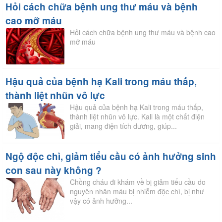
Hỏi cách chữa bệnh ung thư máu và bệnh
cao mỡ máu
Hỏi cách chữa bệnh ung thư máu và bệnh cao
mỡ máu
Hậu quả của bệnh hạ Kali trong máu thấp,
thành liệt nhũn vô lực
Hậu quả của bệnh hạ Kali trong máu thấp,
thành liệt nhũn vô lực. Kali là một chất điện
giải, mang điện tích dương, giúp...
Ngộ độc chì, giảm tiểu cầu có ảnh hưởng sinh
con sau này không ?
Chồng cháu đi khám về bị giảm tiểu cầu do
nguyên nhân máu bị nhiễm độc chì, bị như
vậy có ảnh hưởng...