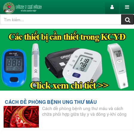
CÁCH ĐỀ PHÒNG BỆNH UNG THƯ MÁU
Cách đề phòng bệnh ung thư máu và cách
chữa phối hợp giữa tây y và đông y-khí công