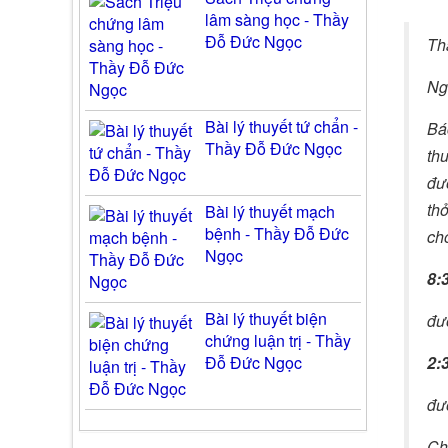
lâm sàng học - Thầy
Đỗ Đức Ngọc
Th
Ng
Bài lý thuyết tứ chẩn -
Bác
Thầy Đỗ Đức Ngọc
th
đư
th
Bài lý thuyết mạch
bệnh - Thầy Đỗ Đức
ch
Ngọc
8:
Bài lý thuyết biện
đư
chứng luận trị - Thầy
Đỗ Đức Ngọc
2:
đư
Ch