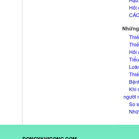
Hậu 
Hỏi 
CÁC
Những 
Thiế
Thiế
Hỏi 
Tiểu
Loãn
Thiế
Bệnh
Khi 
người 
So s
Nhữn
DONGYKHICONG.COM