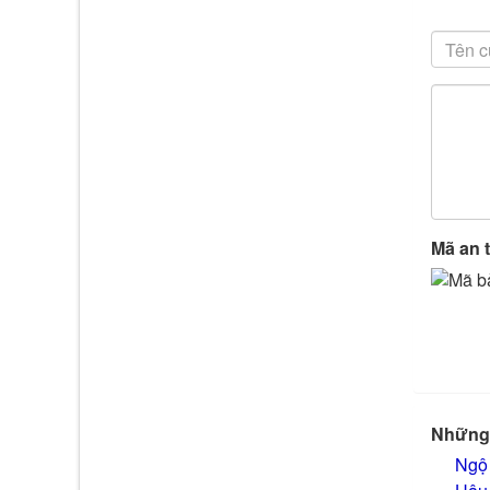
Mã an 
Những 
Ngộ 