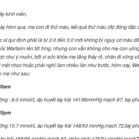
ầy kính mến,
ày hôm qua, mẹ con đi thử máu, kết quả thử máu (độ đông đặc c
 sĩ qui định phải là từ 2.0 đến 3.0 mới không bị nguy cơ máu đô
uốc Warfarin lên tới 5mg, nhưng con vẫn không cho mẹ con uống 
ợc như ý muốn, bởi vì sức khỏe mẹ tăng thấy rõ, chân đi vững v
ở mệt nhọc hoặc phải nghỉ làm nhiều lần như trước, hôm nay, W
o mẹ như sau:
30am
ờng : 8.0 mmol/L áp huyết tay trái 141/86mmHg mạch 87, tay ph
35pm
ờng:10.7 mmol/L áp huyết tay trái 148/53 mmHg,mạch 72,tay ph
ân trái 156/96 mmHg mạch 82, chân phải 178/81 mmHg mạch7