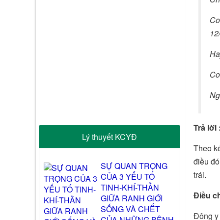
Co
12
Hay
Co
Ng
Trả lời 
Lý thuyết KCYĐ
Theo kết
điều đó
SỰ QUAN TRỌNG
trái.
CỦA 3 YẾU TỐ
TINH-KHÍ-THẦN
Điều ch
GIỮA RANH GIỚI
SỐNG VÀ CHẾT
Đông y 
CỦA NHỮNG BỆNH