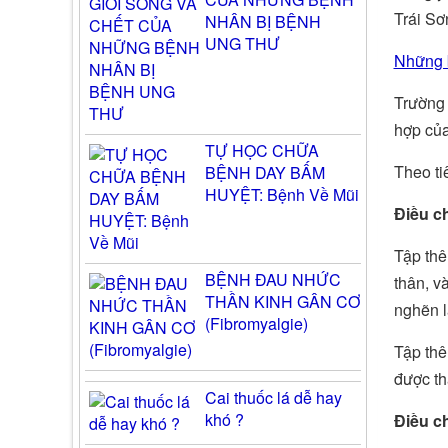
Trái Sơ
NHÂN BỊ BỆNH
UNG THƯ
Những 
Trường 
hợp của
TỰ HỌC CHỮA
Theo ti
BỆNH DAY BẤM
HUYỆT: Bệnh Về Mũi
Điều ch
Tập th
BỆNH ĐAU NHỨC
thân, v
THẦN KINH GÂN CƠ
nghẽn 
(Fibromyalgie)
Tập th
được th
Cai thuốc lá dễ hay
khó ?
Điều c