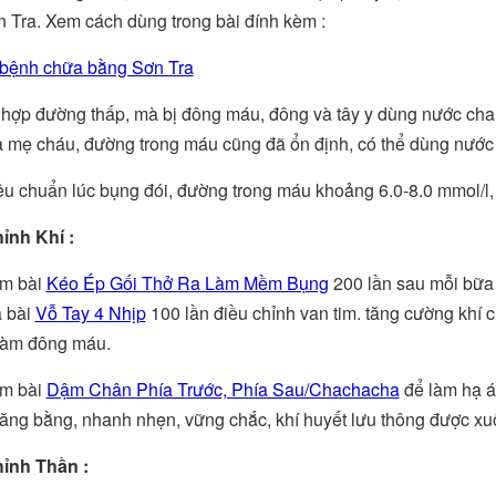
n Tra. Xem cách dùng trong bài đính kèm :
bệnh chữa bằng Sơn Tra
hợp đường thấp, mà bị đông máu, đông và tây y dùng nước cha
 mẹ cháu, đường trong máu cũng đã ổn định, có thể dùng nước
êu chuẩn lúc bụng đói, đường trong máu khoảng 6.0-8.0 mmol/l,
ỉnh Khí :
êm bài
Kéo Ép Gối Thở Ra Làm Mềm Bụng
200 lần sau mỗi bữa 
à bài
Vỗ Tay 4 Nhịp
100 lần điều chỉnh van tim. tăng cường khí 
làm đông máu.
êm bài
Dậm Chân Phía Trước, Phía Sau/Chachacha
để làm hạ áp
ăng bằng, nhanh nhẹn, vững chắc, khí huyết lưu thông được xu
hỉnh Thần :