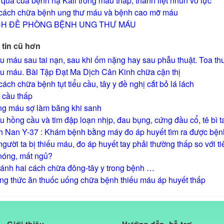
quả của bệnh hạ Kali trong máu thấp, thành liệt nhũn vô lực
cách chữa bệnh ung thư máu và bệnh cao mỡ máu
H ĐỀ PHÒNG BỆNH UNG THƯ MÁU
tin cũ hơn
u máu sau tai nạn, sau khi ốm nặng hay sau phẫu thuật. Toa t
u máu. Bài Tập Đạt Ma Dịch Cân Kinh chữa cận thị
cách chữa bệnh tụt tiểu cầu, tây y đề nghị cắt bỏ lá lách
 cầu thấp
g máu sợ làm băng khi sanh
u hồng cầu và tim đập loạn nhịp, đau bụng, cứng đầu cổ, tê bì t
 Nan Y-37 : Khám bệnh bằng máy đo áp huyết tìm ra được bệ
người ta bị thiếu máu, đo áp huyết tay phải thường thấp so với 
nóng, mất ngủ?
ánh hai cách chữa đông-tây y trong bệnh …
g thức ăn thuốc uống chữa bệnh thiếu máu áp huyết thấp