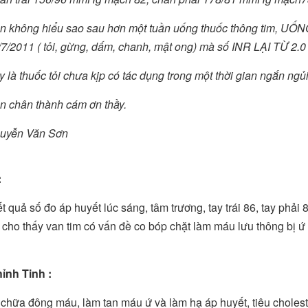
n không hiểu sao sau hơn một tuần uống thuốc thông tim,
/7/2011 ( tỏi, gừng, dấm, chanh, mật ong) mà số INR LẠI TỪ 
 là thuốc tỏi chưa kịp có tác dụng trong một thời gian ngắn ngủi
n chân thành cám ơn thầy.
uyễn Văn Sơn
:
 quả số đo áp huyết lúc sáng, tâm trương, tay trái 86, tay phải 80
 cho thấy van tim có vấn đề co bóp chặt làm máu lưu thông bị 
ỉnh Tinh :
chữa đông máu, làm tan máu ứ và làm hạ áp huyết, tiêu cholester