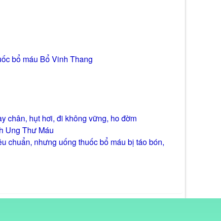
huốc bổ máu Bổ Vinh Thang
ay chân, hụt hơi, đi không vững, ho đờm
nh Ung Thư Máu
tiêu chuẩn, nhưng uống thuốc bổ máu bị táo bón,