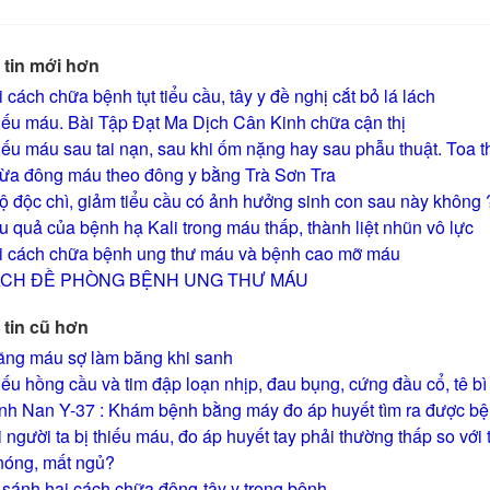
tin mới hơn
 cách chữa bệnh tụt tiểu cầu, tây y đề nghị cắt bỏ lá lách
iếu máu. Bài Tập Đạt Ma Dịch Cân Kinh chữa cận thị
iếu máu sau tai nạn, sau khi ốm nặng hay sau phẫu thuật. Toa
ừa đông máu theo đông y bằng Trà Sơn Tra
 độc chì, giảm tiểu cầu có ảnh hưởng sinh con sau này không 
 quả của bệnh hạ Kali trong máu thấp, thành liệt nhũn vô lực
i cách chữa bệnh ung thư máu và bệnh cao mỡ máu
CH ĐỀ PHÒNG BỆNH UNG THƯ MÁU
tin cũ hơn
ãng máu sợ làm băng khi sanh
ếu hồng cầu và tim đập loạn nhịp, đau bụng, cứng đầu cổ, tê bì
nh Nan Y-37 : Khám bệnh bằng máy đo áp huyết tìm ra được 
 người ta bị thiếu máu, đo áp huyết tay phải thường thấp so vớ
nóng, mất ngủ?
 sánh hai cách chữa đông-tây y trong bệnh …