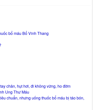
 thuốc bổ máu Bổ Vinh Thang
?
 tay chân, hụt hơi, đi không vững, ho đờm
bệnh Ung Thư Máu
i tiêu chuẩn, nhưng uống thuốc bổ máu bị táo bón,