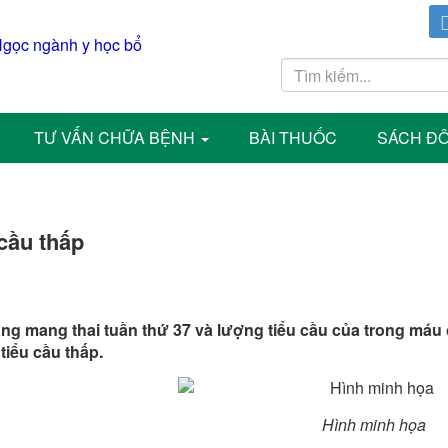
TƯ VẤN CHỮA BỆNH
BÀI THUỐC
SÁCH Đ
cầu thấp
g mang thai tuần thứ 37 và lượng tiểu cầu của trong máu ch
 tiểu cầu thấp.
Hình minh họa