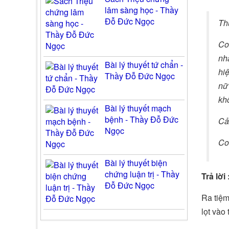
lâm sàng học - Thầy
Đỗ Đức Ngọc
Th
Co
nha
Bài lý thuyết tứ chẩn -
hi
Thầy Đỗ Đức Ngọc
nữ 
kh
Bài lý thuyết mạch
bệnh - Thầy Đỗ Đức
Cả
Ngọc
Co
Bài lý thuyết biện
chứng luận trị - Thầy
Trả lời 
Đỗ Đức Ngọc
Ra tiệm
lọt vào 