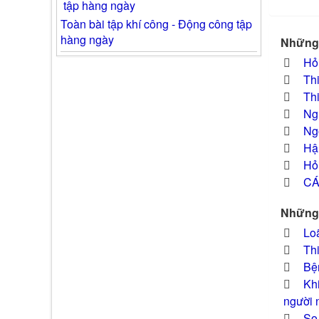
Toàn bài tập khí công - Động công tập
hàng ngày
Những 
Hỏi
Th
Th
Ng
Ngộ
Hậu
Hỏ
CÁ
Những 
Lo
Thi
Bệ
Khi
người 
So