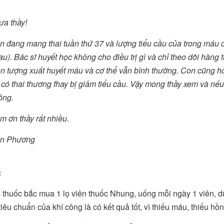
ưa thầy!
n đang mang thai tuần thứ 37 và lượng tiểu cầu của trong máu 
u). Bác sĩ huyết học không cho điều trị gì và chỉ theo dõi hàn
ện tượng xuất huyết máu và cơ thể vẫn bình thường. Con cũng h
có thai thương fhay bị giảm tiểu cầu. Vậy mong thầy xem và nếu
ông.
m ơn thầy rất nhiều.
n Phương
:
 thuốc bắc mua 1 lọ viên thuốc Nhung, uống mỗi ngày 1 viên, d
tiêu chuẩn của khí công là có kết quả tốt, vì thiếu máu, thiếu hồn