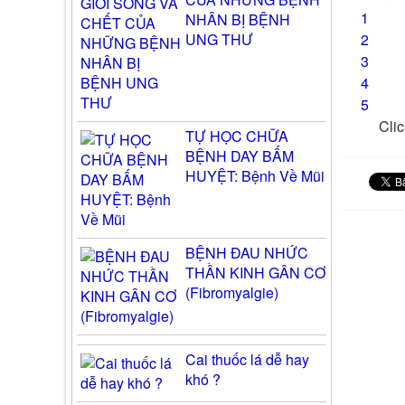
1
NHÂN BỊ BỆNH
UNG THƯ
2
3
4
5
Clic
TỰ HỌC CHỮA
BỆNH DAY BẤM
HUYỆT: Bệnh Về Mũi
BỆNH ĐAU NHỨC
THẦN KINH GÂN CƠ
(Fibromyalgie)
Cai thuốc lá dễ hay
khó ?