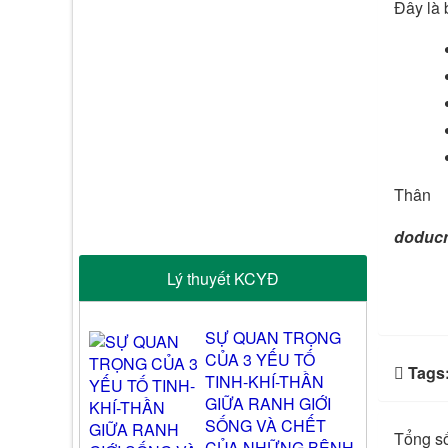
Đây là 
Thân
doduc
Lý thuyết KCYĐ
SỰ QUAN TRỌNG
CỦA 3 YẾU TỐ
Tags
TINH-KHÍ-THẦN
GIỮA RANH GIỚI
SỐNG VÀ CHẾT
Tổng số
CỦA NHỮNG BỆNH