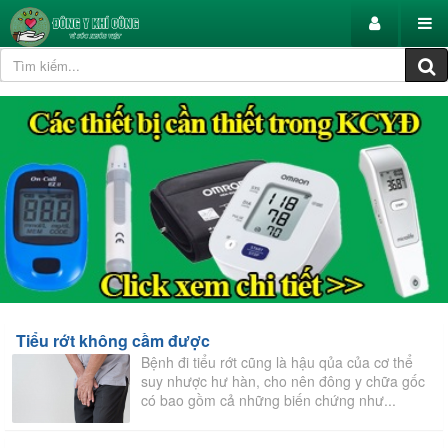
Tiểu rớt không cầm được
Bệnh đi tiểu rớt cũng là hậu qủa của cơ thể
suy nhược hư hàn, cho nên đông y chữa gốc
có bao gồm cả những biến chứng như...