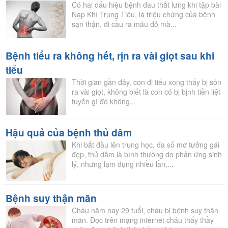
Có hai dấu hiệu bệnh đau thắt lưng khi tập bài
Nạp Khí Trung Tiêu, là triệu chứng của bệnh
sạn thận, đi cầu ra máu đỏ mà...
Bệnh tiểu ra không hết, rịn ra vài giọt sau khi
tiểu
Thời gian gần đây, con đi tiểu xong thấy bị són
ra vài giọt, không biết là con có bị bịnh tiền liệt
tuyến gì đó không...
Hậu quả của bệnh thủ dâm
Khi bắt đầu lên trung học, đa số mơ tưởng gái
đẹp, thủ dâm là bình thường do phản ứng sinh
lý, nhưng lạm dụng nhiều lần,...
Bệnh suy thận mãn
Cháu năm nay 29 tuổi, cháu bị bệnh suy thận
mãn. Đọc trên mạng internet cháu thấy thầy