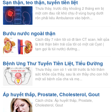
Sạn thận, teo thận, tuyến tiền liệt
Thưa thày, trước đây khoảng 2 tháng em bị
một cơn đau rất khó chịu ở vùng bụng dưới
rốn phải kêu Ambulance vào bệnh...
Bướu nước ngoài thận
Cách đây 7 năm tôi có đi làm CT scan, kết qủa
là trái thận bên trái của tôi có một cái Cyst (
tạm gọi là túi nước) đường...
Bệnh Ung Thư Tuyến Tiền Liệt, Tiểu Đường
Thưa thầy, con có 1 vài lời trước là hỏi thăm
sức khỏe của thầy, sau là xin thầy cho con hỏi
một số bệnh của cha và mẹ...
Áp huyết thấp, Prostate, Cholesterol, Gout
Cách chữa: Áp huyết thấp, Prostate,
Cholesterol, Gout