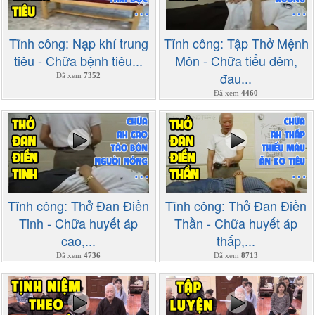
Tĩnh công: Nạp khí trung
Tĩnh công: Tập Thở Mệnh
tiêu - Chữa bệnh tiêu...
Môn - Chữa tiểu đêm,
đau...
Đã xem
7352
Đã xem
4460
Tĩnh công: Thở Đan Điền
Tĩnh công: Thở Đan Điền
Tinh - Chữa huyết áp
Thần - Chữa huyết áp
cao,...
thấp,...
Đã xem
4736
Đã xem
8713