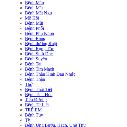
Bệnh Máu
Bệnh Mắt
Bệnh Mất Ngủ
Mồ Hôi
Bệnh Mũi
Bệnh Phổi
Bệnh Phụ Khoa
Bệnh Răng
Bệnh đường Ruột
Bệnh Rụng Tóc
Bệnh Sinh Dục
Bệnh Suyễn
Bệnh Tai
Bệnh Tim Mạch
Bệnh Thần Kinh Đau Nhức
Bệnh Thận
Thở
Bệnh Thời Tiết
Bệnh Tiêu Hóa
Tiểu Đường
Bệnh Tê Liệt
TRẺ EM
Bệnh Tủy
Tỳ
Bệnh Ung Bướu, Hạch, Ung Thư