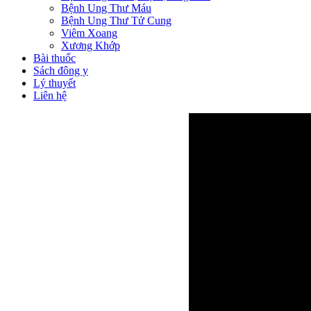
Bệnh Ung Thư Máu
Bệnh Ung Thư Tử Cung
Viêm Xoang
Xương Khớp
Bài thuốc
Sách đông y
Lý thuyết
Liên hệ