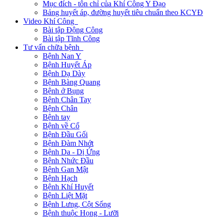
Mục đích - tôn chỉ của Khí Công Y Đạo
Bảng huyết áp, đường huyết tiêu chuẩn theo KCYĐ
Video Khí Công
Bài tập Động Công
Bài tập Tĩnh Công
Tư vấn chữa bệnh
Bệnh Nan Y
Bệnh Huyết Áp
Bệnh Dạ Dày
Bệnh Bàng Quang
Bệnh ở Bụng
Bệnh Chân Tay
Bệnh Chân
Bệnh tay
Bệnh về Cổ
Bệnh Đầu Gối
Bệnh Đàm Nhớt
Bệnh Da - Dị Ứng
Bệnh Nhức Đầu
Bệnh Gan Mật
Bệnh Hạch
Bệnh Khí Huyết
Bệnh Liệt Mặt
Bệnh Lưng, Cột Sống
Bệnh thuộc Họng - Lưỡi