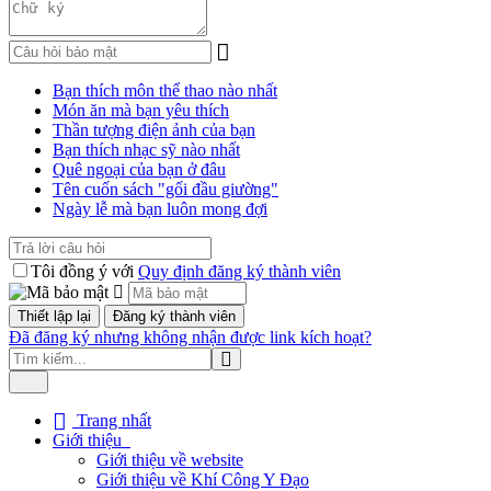
Bạn thích môn thể thao nào nhất
Món ăn mà bạn yêu thích
Thần tượng điện ảnh của bạn
Bạn thích nhạc sỹ nào nhất
Quê ngoại của bạn ở đâu
Tên cuốn sách "gối đầu giường"
Ngày lễ mà bạn luôn mong đợi
Tôi đồng ý với
Quy định đăng ký thành viên
Đã đăng ký nhưng không nhận được link kích hoạt?
Trang nhất
Giới thiệu
Giới thiệu về website
Giới thiệu về Khí Công Y Đạo