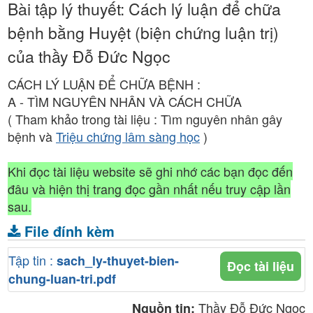
Bài tập lý thuyết: Cách lý luận để chữa
bệnh bằng Huyệt (biện chứng luận trị)
của thầy Đỗ Đức Ngọc
CÁCH LÝ LUẬN ĐỂ CHỮA BỆNH :
A - TÌM NGUYÊN NHÂN VÀ CÁCH CHỮA
( Tham khảo trong tài liệu : Tìm nguyên nhân gây
bệnh và
Triệu chứng lâm sàng học
)
Khi đọc tài liệu website sẽ ghi nhớ các bạn đọc đến
đâu và hiện thị trang đọc gần nhất nếu truy cập lần
sau.
File đính kèm
Tập tin :
sach_ly-thuyet-bien-
Đọc tài liệu
chung-luan-tri.pdf
Thầy Đỗ Đức Ngọc
Nguồn tin: