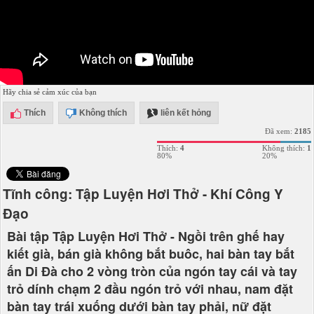
Hãy chia sẻ cảm xúc của bạn
Thích
Không thích
liên kết hỏng
Đã xem:
2185
Thích:
4
Không thích:
1
80%
20%
Tĩnh công: Tập Luyện Hơi Thở - Khí Công Y
Đạo
Bài tập Tập Luyện Hơi Thở - Ngồi trên ghế hay
kiết già, bán già không bắt buôc, hai bàn tay bắt
ấn Di Đà cho 2 vòng tròn của ngón tay cái và tay
trỏ dính chạm 2 đầu ngón trỏ với nhau, nam đặt
bàn tay trái xuống dưới bàn tay phải, nữ đặt