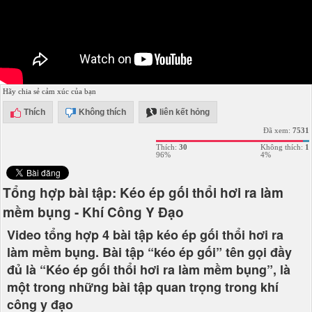
Hãy chia sẻ cảm xúc của bạn
Thích
Không thích
liên kết hỏng
Đã xem:
7531
Thích:
30
Không thích:
1
96%
4%
Tổng hợp bài tập: Kéo ép gối thổi hơi ra làm
mềm bụng - Khí Công Y Đạo
Video tổng hợp 4 bài tập kéo ép gối thổi hơi ra
làm mềm bụng. Bài tập “kéo ép gối” tên gọi đầy
đủ là “Kéo ép gối thổi hơi ra làm mềm bụng”, là
một trong những bài tập quan trọng trong khí
công y đạo