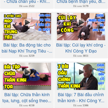
- Chữa chân yếu - Khí...
Chữa bệnh thận yếu, đi...
Đã xem
2522
Đã xem
5179
Bài tập: Ba động tác cho
Bài tập: Cúi lạy khí công -
bài Nạp Khí Trung Tiêu -...
Khí Công Y Đạo
Đã xem
3259
Đã xem
3851
Bài tập: Chữa thần kinh
Bài tập: 7 Bài đầu chỉnh
tọa, lưng, cột sống theo...
thần kinh - Khí Công Y...
Đã xem
4150
Đã xem
5306