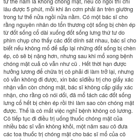
tư thế nằm là không chóng mặt, nếu có ngồi thì chỉ
lâu được 5 phút, mỗi khi ăn cơm phải ăn trên giường
trong tư thế nửa ngồi nửa nằm. Có một bác sĩ cho
rằng nguyên nhân do tổn thương cột sống bị chèn ép
từ đốt sống cổ dài xuống đốt sống lưng thứ tư do
phim chụp cho thấy các đốt dính sát nhau, bác sĩ cho
biết nếu không mổ để sắp lại những đốt sống bị chèn
ép, cô sẽ bị nặng hơn, nhưng sau khi mổ xong bệnh
chóng mặt cuả cô vẫn như cũ . Hết thời hạn được
hưởng lương để chữa trị cô phải đi làm trở lại, nhưng
cô vẫn không đi được, xin bác sĩđiều trị cho giấy xác
nhận vẫn còn chóng mặt, bác sĩ không cấp giấy xác
nhận, cho rằng cô nói dối, đã mổ tách các đốt sống
lưng cổ hết bị chèn ép rồi thì làm sao còn chóng mặt
được. Thế là cô mất việc nghỉ bệnh không có lương.
Cô tiếp tục đi điều trị uống thuốc chóng mặt của
nhiều bác sĩ vẫn không khỏi, một năm sau cô đưa
các toa thuốc trị chóng mặt cho bác sĩ mổ của cô