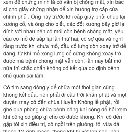
xem để chứng minh là cô vẫn bị chóng mặt, xin bác
sĩ cho giấy chứng nhận để xin hưởng trợ cấp của
chính phủ . Ông này trước khi cấp giấy phải chụp lại
xương cổ, và ông cho biết, các đốt xương bây giờ lại
dính với nhau nên cô mới còn bệnh chóng mặt, yêu
cầu cô mổ để sắp lại lần thứ hai, cô sợ qúa và nghĩ
rằng trước khi chưa mổ, đầu cổ lưng còn xoay trở dễ
dàng, từ khi mổ xong lưng cổ cứng không xoay trở
được mà bệnh chóng mặt vẫn còn, lần này bắt mổ
nữa thì chắc chắn không có kết qủa do định bệnh
chủ quan sai lầm.
Cô tìm sang đông y để chữa một thời gian cũng
không kết qủa, nên phải đi cầu trời khẩn phật và một
duyên may cô đến chùa Huyền Không lễ phật, rồi
ghé qua phòng chữa bệnh bằng khí công để hỏi xem
khí công có giúp gì cho cô được không. Khi cô đến
gặp tôi xin điều trị, cô ngồi trên giường, tôi vừa đả
thông 12 kinh mạch, thông khí huyết lên não, nắn