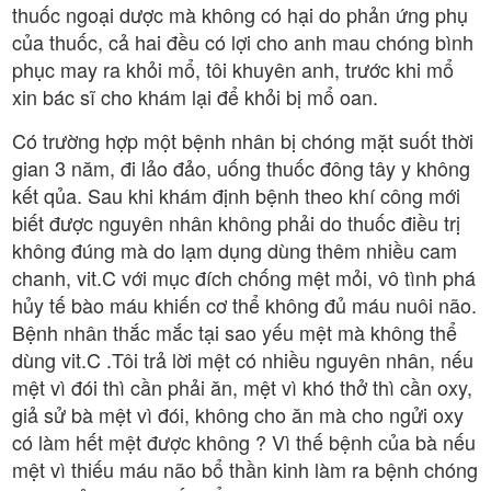
thuốc ngoại dược mà không có hại do phản ứng phụ
của thuốc, cả hai đều có lợi cho anh mau chóng bình
phục may ra khỏi mổ, tôi khuyên anh, trước khi mổ
xin bác sĩ cho khám lại để khỏi bị mổ oan.
Có trường hợp một bệnh nhân bị chóng mặt suốt thời
gian 3 năm, đi lảo đảo, uống thuốc đông tây y không
kết qủa. Sau khi khám định bệnh theo khí công mới
biết được nguyên nhân không phải do thuốc điều trị
không đúng mà do lạm dụng dùng thêm nhiều cam
chanh, vit.C với mục đích chống mệt mỏi, vô tình phá
hủy tế bào máu khiến cơ thể không đủ máu nuôi não.
Bệnh nhân thắc mắc tại sao yếu mệt mà không thể
dùng vit.C .Tôi trả lời mệt có nhiều nguyên nhân, nếu
mệt vì đói thì cần phải ăn, mệt vì khó thở thì cần oxy,
giả sử bà mệt vì đói, không cho ăn mà cho ngửi oxy
có làm hết mệt được không ? Vì thế bệnh của bà nếu
mệt vì thiếu máu não bổ thần kinh làm ra bệnh chóng