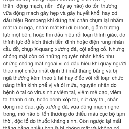
thân=động mạch, nền=đáy sọ não) do tổn thương
vữa động mạch gây hẹp và gây huyết khối hay có
dấu hiệu Romberg khi đứng hai chân chụm lại nhắm
mắt là bị ngã, nhắm mắt khi đi bị lệch, giảm trương
lực một bên, hoặc tìm dấu hiệu rối loạn thính giác, đo
thính lực đồ kích thích tiền đình hoặc điện rung nhãn
cầu đồ, chụp X-quang xương đá, cột sống cổ. Nhưng
chóng mặt còn có những nguyên nhân khác như
chứng chóng mặt ngoại vi có dấu hiệu khi quay người
theo một chiều nhất định thì mất thăng bằng và bị
ngã thường kèm theo ù tai hay điếc với rối loạn chức
năng thần kinh phế vị và ói mửa, nguyên nhân do
bệnh ở tai có virus như viêm tai, viêm mê đạo, viêm
tai thanh dịch, hoặc bệnh xốp tai, nút dáy tai, chấn
động mê đạo, gẫy xương đá, vữa động mạch nghe
trong, mô não bị tổn thương do thiếu máu cục bộ tạm
thời, độc tố do thuốc kháng sinh. Còn ngược lại mất
thăng bằng nhiều hơn là bị chóng mặt và không có