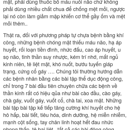
mặt, phải dùng thuốc bổ máu nuôi não chứ không
phải dùng nhiều chất chua để chống mệt mỏi, ngược
lại nó còn làm giảm mập khiến cơ thể gầy ốm và mệt
mỏi thêm..
Thật ra, đối với phương pháp tự chựa bệnh bằng khí
công, những bệnh chóng mặt thiếu máu não, hạ áp
huyết, rối loạn tiền đình, nhức đấu, cao áp huyết, u
sọ não, tinh thần suy nhược, kém trí nhớ, mất ngủ
kinh niên, tê liệt mặt, khó nuốt, bướu tuyến giáp
trạng, cứng cổ gáy …. Chúng tôi thường hướng dẫn
các bệnh nhân bằng các bài tập thể dục động công,
chỉ trong 7 bài đầu tiên chuyên chữa các bệnh về
thần kinh rất có hiệu qủa như bài cào đầu, cào gáy,
chà gáy, vuốt gáy, vuốt cổ, chà tai, xoa mặt. Những
bài tập bài tập kế tiếp tăng cường khí huyết cho hệ
hô hấp, bài tiết, tiêu hóa, dinh dưỡng, hệ miễn nhiễm,
mạnh cột sống, tay chân linh hoạt hết đau nhức
phong thấp, tê bại liệt.. tất cả các bài động công