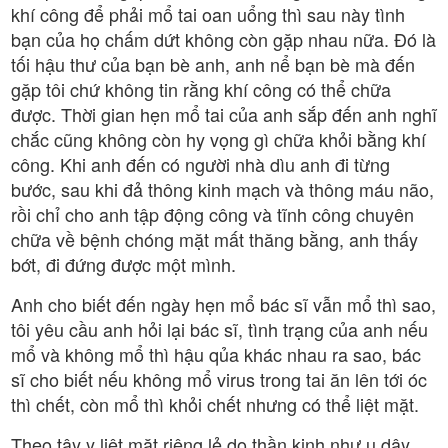
khí công để phải mổ tai oan uổng thì sau này tình
bạn của họ chấm dứt không còn gặp nhau nữa. Đó là
tối hậu thư của bạn bè anh, anh nể bạn bè mà đến
gặp tôi chứ không tin rằng khí công có thể chữa
được. Thời gian hẹn mổ tai của anh sắp đến anh nghĩ
chắc cũng không còn hy vọng gì chữa khỏi bằng khí
công. Khi anh đến có người nhà dìu anh đi từng
bước, sau khi đả thông kinh mạch và thông máu não,
rồi chỉ cho anh tập động công và tĩnh công chuyên
chữa về bệnh chóng mặt mất thăng bằng, anh thấy
bớt, đi đứng được một mình.
Anh cho biết đến ngày hẹn mổ bác sĩ vẫn mổ thì sao,
tôi yêu cầu anh hỏi lại bác sĩ, tình trạng của anh nếu
mổ và không mổ thì hậu qủa khác nhau ra sao, bác
sĩ cho biết nếu không mổ virus trong tai ăn lên tới óc
thì chết, còn mổ thì khỏi chết nhưng có thể liệt mặt.
Theo tây y liệt mặt riêng lẻ do thần kinh như u dây