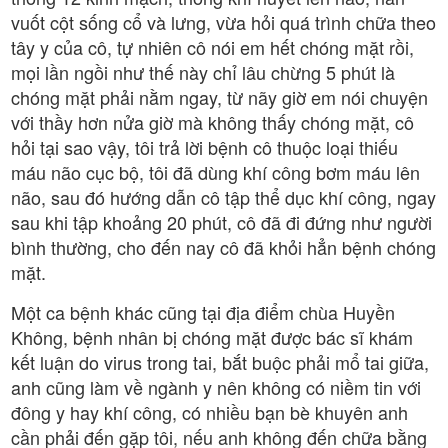
vuốt cột sống cổ và lưng, vừa hỏi quá trình chữa theo
tây y của cô, tự nhiên cô nói em hết chóng mặt rồi,
mọi lần ngồi như thế này chỉ lâu chừng 5 phút là
chóng mặt phải nằm ngay, từ nãy giờ em nói chuyện
với thầy hơn nửa giờ mà không thấy chóng mặt, cô
hỏi tại sao vậy, tôi trả lời bệnh cô thuộc loại thiếu
máu não cục bộ, tôi đã dùng khí công bơm máu lên
não, sau đó hướng dẫn cô tập thể dục khí công, ngay
sau khi tập khoảng 20 phút, cô đã đi đứng như người
bình thường, cho đến nay cô đã khỏi hẳn bệnh chóng
mặt.
Một ca bệnh khác cũng tại địa điểm chùa Huyền
Không, bệnh nhân bị chóng mặt được bác sĩ khám
kết luận do virus trong tai, bắt buộc phải mổ tai giữa,
anh cũng làm về ngành y nên không có niềm tin với
đông y hay khí công, có nhiều bạn bè khuyên anh
cần phải đến gặp tôi, nếu anh không đến chữa bằng