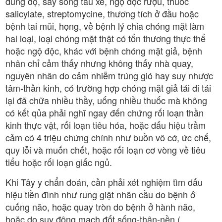
đúng độ, say sóng tầu xe, ngộ độc rượu, thuốc
salicylate, streptomycine, thương tích ở đầu hoặc
bệnh tai mũi, họng, về bệnh lý chia chóng mặt làm
hai loại, loại chóng mặt thật có tổn thương thực thể
hoặc ngộ độc, khác với bệnh chóng mặt giả, bệnh
nhân chỉ cảm thấy nhưng không thấy nhà quay,
nguyên nhân do cảm nhiễm trúng gió hay suy nhược
tâm-thần kinh, có trường hợp chóng mặt giả tái đi tái
lại đã chữa nhiều thầy, uống nhiều thuốc mà không
có kết qủa phải nghĩ ngay đến chứng rối loạn thần
kinh thực vật, rối loạn tiêu hóa, hoặc dấu hiệu trầm
cảm có 4 triệu chứng chính như buồn vô cớ, ức chế,
quy lỗi và muốn chết, hoặc rối loạn cơ vòng về tiêu
tiểu hoặc rối loạn giấc ngủ.
Khi Tây y chẩn đoán, cần phải xét nghiệm tìm dấu
hiệu tiền đình như rung giật nhãn cầu do bệnh ở
cuống não, hoặc quay tròn do bệnh ở hành não,
hoặc do suy động mạch đốt sống-thân-nền (