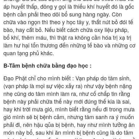
áp huyết thấp, đông y gọi là thiếu khí huyết đó là gốc
bệnh cần phải theo dõi bổ sung hàng ngày. Còn
chữa vào ngọn thì theo y học tây y, thắt nút bỏ đói tế
bào, hay cắt bỏ. Nếu biết cách chữa oxy liệu pháp,
bổ khí, thêm máu, thì thật ra không cần hóa trị xạ trị
làm hư hại tổn thương đến những tế bào và những cơ
quan tạng phủ khác.
B-Tâm bệnh chữa bằng đạo học :
Đạo Phật chỉ cho mình biết : Vạn pháp do tâm sinh,
(vạn pháp là mọi sự việc xảy ra) như vậy bệnh nặng
nhẹ cũng do tâm mình làm ra, như cố chấp tin rằng
bệnh này phải chữa thế này mới đúng thế kia là sai,
hay khi trời mưa gió, mình biết rằng nếu đi trong mưa
gió mình sẽ bị bệnh cảm, nhưng tâm sanh ra ý muốn
phải đi, nên hậu qủa bị bệnh, hay như mình tưởng ăn
món này bổ, sau khi ăn mình bị bệnh cũng là do tâm