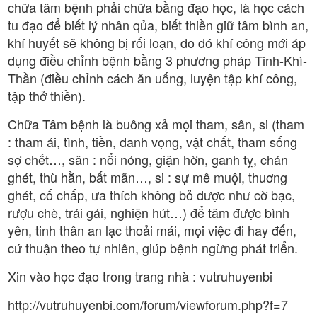
chữa tâm bệnh phải chữa bằng đạo học, là học cách
tu đạo để biết lý nhân qủa, biết thiền giữ tâm bình an,
khí huyết sẽ không bị rối loạn, do đó khí công mới áp
dụng điều chỉnh bệnh bằng 3 phương pháp Tinh-Khì-
Thần (điều chỉnh cách ăn uống, luyện tập khí công,
tập thở thiền).
Chữa Tâm bệnh là buông xả mọi tham, sân, si (tham
: tham ái, tình, tiền, danh vọng, vật chất, tham sống
sợ chết…, sân : nổi nóng, giận hờn, ganh tỵ, chán
ghét, thù hằn, bất mãn…, si : sự mê muội, thuơng
ghét, cố chấp, ưa thích không bỏ được như cờ bạc,
rượu chè, trái gái, nghiện hút…) để tâm được bình
yên, tinh thân an lạc thoải mái, mọi việc đi hay đến,
cứ thuận theo tự nhiên, giúp bệnh ngừng phát triển.
Xin vào học đạo trong trang nhà : vutruhuyenbi
http://vutruhuyenbi.com/forum/viewforum.php?f=7