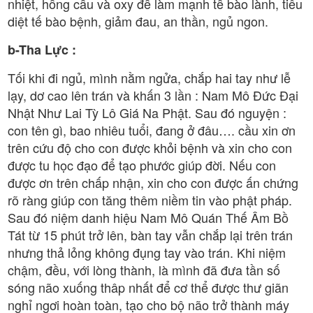
nhiệt, hồng cầu và oxy để làm mạnh tế bào lành, tiêu
diệt tế bào bệnh, giảm đau, an thần, ngủ ngon.
b-Tha Lực :
Tối khi đi ngủ, mình nằm ngửa, chắp hai tay như lễ
lạy, dơ cao lên trán và khấn 3 lần : Nam Mô Đức Đại
Nhật Như Lai Tỳ Lô Giá Na Phật. Sau đó nguyện :
con tên gì, bao nhiêu tuổi, đang ở đâu…. cầu xin ơn
trên cứu độ cho con được khỏi bệnh và xin cho con
được tu học đạo để tạo phước giúp đời. Nếu con
được ơn trên chấp nhận, xin cho con được ấn chứng
rõ ràng giúp con tăng thêm niềm tin vào phật pháp.
Sau đó niệm danh hiệu Nam Mô Quán Thế Âm Bồ
Tát từ 15 phút trở lên, bàn tay vẫn chắp lại trên trán
nhưng thả lỏng không đụng tay vào trán. Khi niệm
chậm, đều, với lòng thành, là mình đã đưa tần số
sóng não xuống thâp nhất để cơ thể được thư giãn
nghỉ ngơi hoàn toàn, tạo cho bộ não trở thành máy