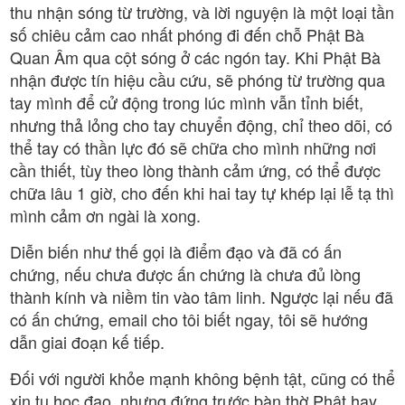
thu nhận sóng từ trường, và lời nguyện là một loại tần
số chiêu cảm cao nhất phóng đi đến chỗ Phật Bà
Quan Âm qua cột sóng ở các ngón tay. Khi Phật Bà
nhận được tín hiệu cầu cứu, sẽ phóng từ trường qua
tay mình để cử động trong lúc mình vẫn tỉnh biết,
nhưng thả lỏng cho tay chuyển động, chỉ theo dõi, có
thể tay có thần lực đó sẽ chữa cho mình những nơi
cần thiết, tùy theo lòng thành cảm ứng, có thể được
chữa lâu 1 giờ, cho đến khi hai tay tự khép lại lễ tạ thì
mình cảm ơn ngài là xong.
Diễn biến như thế gọi là điểm đạo và đã có ấn
chứng, nếu chưa được ấn chứng là chưa đủ lòng
thành kính và niềm tin vào tâm linh. Ngược lại nếu đã
có ấn chứng, email cho tôi biết ngay, tôi sẽ hướng
dẫn giai đoạn kế tiếp.
Đối với người khỏe mạnh không bệnh tật, cũng có thể
xin tu học đạo, nhưng đứng trước bàn thờ Phật hay