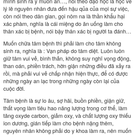
mình sinh ra ý muốn ăn…, nói theo đạo học là học về
lý lẽ nguyên nhân đưa đến hậu qủa của mọi sự việc,
còn nói theo dân gian, gọi nôm na là thần khẩu hại
xác phàm, nghĩa là cái miệng do ăn uống làm cho
thân xác bị bệnh, nói bậy thân xác bị người ta đánh…
Muốn chữa tâm bệnh thì phải làm cho tâm không
sinh ra, nghĩa là : Vạn pháp do tâm diệt. Luôn luôn
giữ tâm vui vẻ, bình thản, không suy nghĩ vọng động,
than oán, phiền trách, hờn giận những điều đã xảy ra
rồi, mà phải vui vẻ chấp nhận hiện thực, để có được
những ngày an lạc trong những ngày còn lại của
cuộc đời.
Tâm bệnh là sự lo âu, sợ hãi, buồn phiền, giận giữ,
thất vọng làm tiêu hao năng lượng trong cơ thể, làm
tăng oxyde carbon, giảm oxy, và chất lượng oxy thiếu
ion dương, gián tiếp làm cho bệnh nặng thêm,
nguyên nhân không phải do y khoa làm ra, nên muốn