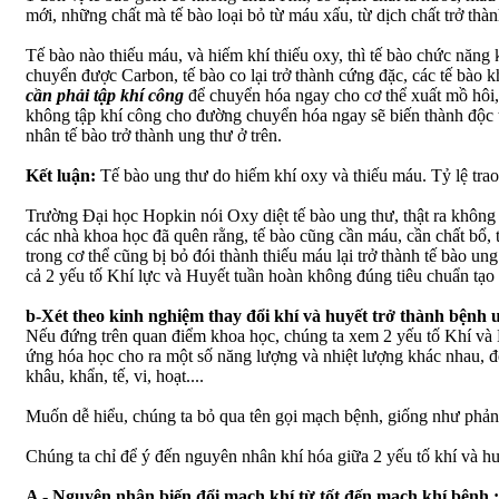
mới, những chất mà tế bào loại bỏ từ máu xấu, từ dịch chất trở thà
Tế bào nào thiếu máu, và hiếm khí thiếu oxy, thì tế bào chức năng 
chuyển được Carbon, tế bào co lại trở thành cứng đặc, các tế bào 
cần phải tập khí công
để chuyển hóa ngay cho cơ thể xuất mồ hôi
không tập khí công cho đường chuyển hóa ngay sẽ biến thành độc
nhân tế bào trở thành ung thư ở trên.
Kết luận:
Tế bào ung thư do hiếm khí oxy và thiếu máu. Tỷ lệ trao 
Trường Đại học Hopkin nói Oxy diệt tế bào ung thư, thật ra không p
các nhà khoa học đã quên rằng, tế bào cũng cần máu, cần chất bổ, 
trong cơ thể cũng bị bỏ đói thành thiếu máu lại trở thành tế bào un
cả 2 yếu tố Khí lực và Huyết tuần hoàn không đúng tiêu chuẩn tạo 
b-Xét theo kinh nghiệm thay đổi khí và huyết trở thành bệnh u
Nếu đứng trên quan điểm khoa học, chúng ta xem 2 yếu tố Khí và Hu
ứng hóa học cho ra một số năng lượng và nhiệt lượng khác nhau, đ
khâu, khẩn, tế, vi, hoạt....
Muốn dễ hiểu, chúng ta bỏ qua tên gọi mạch bệnh, giống như phản 
Chúng ta chỉ để ý đến nguyên nhân khí hóa giữa 2 yếu tố khí và h
A - Nguyên nhân biến đổi mạch khí từ tốt đến mạch khí bệnh :