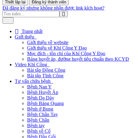
Đã đăng ký nhưng không nhận được link kích hoạt?
Trang nhất
Giới thiệu
Giới thiệu về website
Giới thiệu về Khí Công Y Đạo
Mục đích - tôn chỉ của Khí Công Y Đạo
Bảng huyết áp, đường huyết tiêu chuẩn theo KCYĐ
Video Khí Công
Bài tập Động Công
Bài tập Tĩnh Công
Tư vấn chữa bệnh
Bệnh Nan Y
Bệnh Huyết Áp
Bệnh Dạ Dày
Bệnh Bàng Quang
Bệnh ở Bụng
Bệnh Chân Tay
Bệnh Chân
Bệnh tay
Bệnh về Cổ
Bệnh Đầu Gối