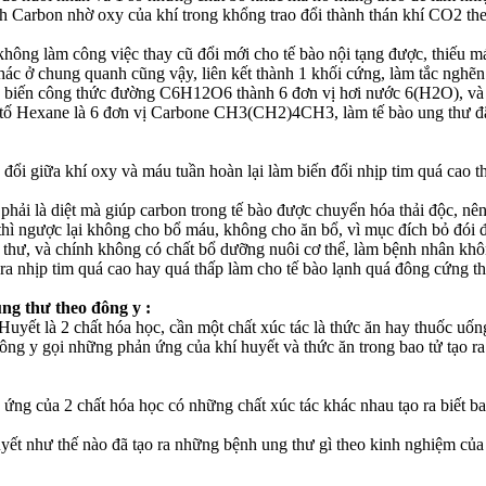
nh Carbon nhờ oxy của khí trong khổng trao đổi thành thán khí CO2 theo
không làm công việc thay cũ đổi mới cho tế bào nội tạng được, thiếu má
khác ở chung quanh cũng vậy, liên kết thành 1 khối cứng, làm tắc nghẽn
, biến công thức đường C6H12O6 thành 6 đơn vị hơi nước 6(H2O), và t
 tố Hexane là 6 đơn vị Carbone CH3(CH2)4CH3, làm tế bào ung thư đã
đổi giữa khí oxy và máu tuần hoàn lại làm biến đổi nhịp tim quá cao t
hải là diệt mà giúp carbon trong tế bào được chuyển hóa thải độc, nên 
thì ngược lại không cho bổ máu, không cho ăn bổ, vì mục đích bỏ đói để
g thư, và chính không có chất bổ dưỡng nuôi cơ thể, làm bệnh nhân khôn
ra nhịp tim quá cao hay quá thấp làm cho tế bào lạnh quá đông cứng thà
ng thư theo đông y :
yết là 2 chất hóa học, cần một chất xúc tác là thức ăn hay thuốc uống,
ông y gọi những phản ứng của khí huyết và thức ăn trong bao tử tạo ra
ứng của 2 chất hóa học có những chất xúc tác khác nhau tạo ra biết ba
uyết như thế nào đã tạo ra những bệnh ung thư gì theo kinh nghiệm của