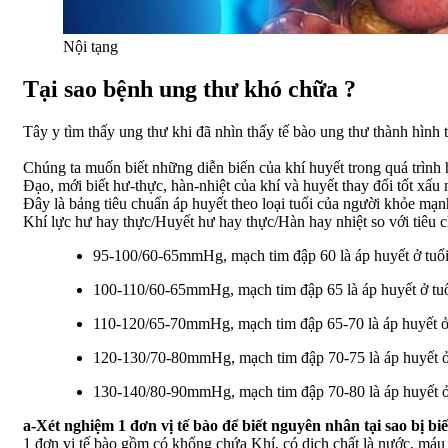
Nội tạng
Tại sao bệnh ung thư khó chữa ?
Tây y tìm thấy ung thư khi đã nhìn thấy tế bào ung thư thành hình 
Chúng ta muốn biết những diễn biến của khí huyết trong quá trình
Đạo, mới biết hư-thực, hàn-nhiệt của khí và huyết thay đổi tốt xấu 
Đây là bảng tiêu chuẩn áp huyết theo loại tuổi của người khỏe m
Khí lực hư hay thực/Huyết hư hay thực/Hàn hay nhiệt so với tiêu c
95-100/60-65mmHg, mạch tim đập 60 là áp huyết ở tuổi t
100-110/60-65mmHg, mạch tim đập 65 là áp huyết ở tuổi 
110-120/65-70mmHg, mạch tim đập 65-70 là áp huyết ở t
120-130/70-80mmHg, mạch tim đập 70-75 là áp huyết ở t
130-140/80-90mmHg, mạch tim đập 70-80 là áp huyết ở tu
a-Xét nghiệm 1 đơn vị tế bào để biết nguyên nhân tại sao bị bi
1 đơn vị tế bào gồm có khổng chứa Khí, có dịch chất là nước, máu 