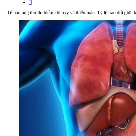
Tế bào ung thư do hiếm khí oxy và thiếu máu. Tỷ lệ trao đổi giữa k