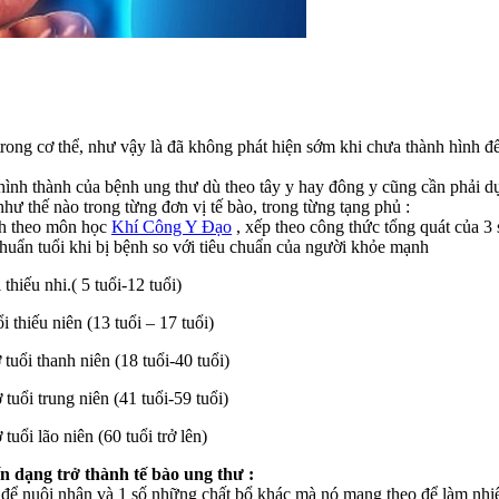
trong cơ thể, như vậy là đã không phát hiện sớm khi chưa thành hình để
 hình thành của bệnh ung thư dù theo tây y hay đông y cũng cần phải 
như thế nào trong từng đơn vị tế bào, trong từng tạng phủ :
ạnh theo môn học
Khí Công Y Đạo
, xếp theo công thức tổng quát của 3 s
huẩn tuổi khi bị bệnh so với tiêu chuẩn của người khỏe mạnh
hiếu nhi.( 5 tuổi-12 tuổi)
thiếu niên (13 tuổi – 17 tuổi)
uổi thanh niên (18 tuổi-40 tuổi)
uổi trung niên (41 tuổi-59 tuổi)
ổi lão niên (60 tuổi trở lên)
ến dạng trở thành tế bào ung thư :
để nuôi nhân và 1 số những chất bổ khác mà nó mang theo để làm nhiệm v