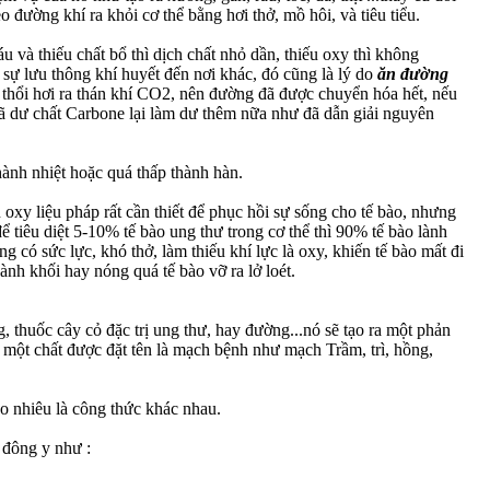
 đường khí ra khỏi cơ thể bằng hơi thở, mồ hôi, và tiêu tiểu.
u và thiếu chất bổ thì dịch chất nhỏ dần, thiếu oxy thì không
 sự lưu thông khí huyết đến nơi khác, đó cũng là lý do
ăn đường
hổi hơi ra thán khí CO2, nên đường đã được chuyển hóa hết, nếu
 dư chất Carbone lại làm dư thêm nữa như đã dẫn giải nguyên
hành nhiệt hoặc quá thấp thành hàn.
oxy liệu pháp rất cần thiết để phục hồi sự sống cho tế bào, nhưng
 tiêu diệt 5-10% tế bào ung thư trong cơ thể thì 90% tế bào lành
g có sức lực, khó thở, làm thiếu khí lực là oxy, khiến tế bào mất đi
nh khối hay nóng quá tế bào vỡ ra lở loét.
 thuốc cây cỏ đặc trị ung thư, hay đường...nó sẽ tạo ra một phản
 một chất được đặt tên là mạch bệnh như mạch Trầm, trì, hồng,
o nhiêu là công thức khác nhau.
 đông y như :