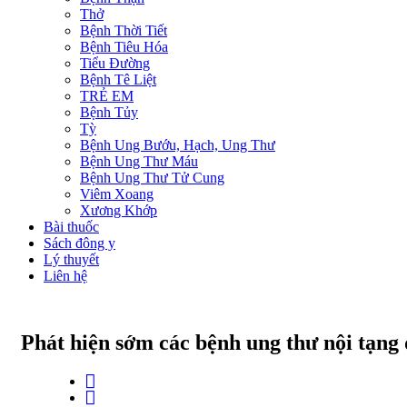
Thở
Bệnh Thời Tiết
Bệnh Tiêu Hóa
Tiểu Đường
Bệnh Tê Liệt
TRẺ EM
Bệnh Tủy
Tỳ
Bệnh Ung Bướu, Hạch, Ung Thư
Bệnh Ung Thư Máu
Bệnh Ung Thư Tử Cung
Viêm Xoang
Xương Khớp
Bài thuốc
Sách đông y
Lý thuyết
Liên hệ
Phát hiện sớm các bệnh ung thư nội tạng