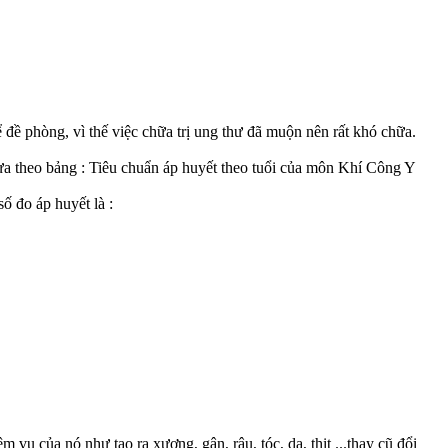
 đề phòng, vì thế việc chữa trị ung thư đã muộn nên rất khó chữa.
dựa theo bảng : Tiêu chuẩn áp huyết theo tuổi của môn Khí Công Y
ố đo áp huyết là :
ụ của nó như tạo ra xương, gân, râu, tóc, da, thịt ...thay cũ đổi