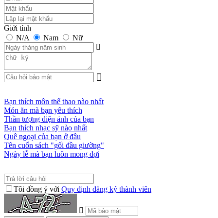
Giới tính
N/A
Nam
Nữ
Bạn thích môn thể thao nào nhất
Món ăn mà bạn yêu thích
Thần tượng điện ảnh của bạn
Bạn thích nhạc sỹ nào nhất
Quê ngoại của bạn ở đâu
Tên cuốn sách "gối đầu giường"
Ngày lễ mà bạn luôn mong đợi
Tôi đồng ý với
Quy định đăng ký thành viên