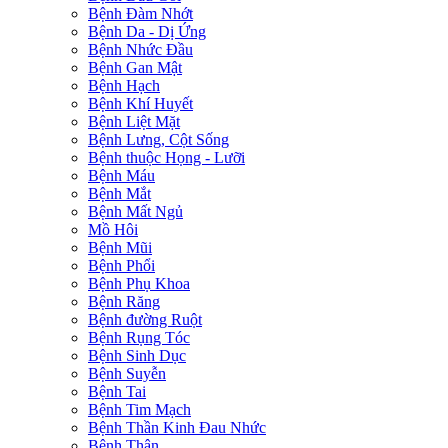
Bệnh Đàm Nhớt
Bệnh Da - Dị Ứng
Bệnh Nhức Đầu
Bệnh Gan Mật
Bệnh Hạch
Bệnh Khí Huyết
Bệnh Liệt Mặt
Bệnh Lưng, Cột Sống
Bệnh thuộc Họng - Lưỡi
Bệnh Máu
Bệnh Mắt
Bệnh Mất Ngủ
Mồ Hôi
Bệnh Mũi
Bệnh Phổi
Bệnh Phụ Khoa
Bệnh Răng
Bệnh đường Ruột
Bệnh Rụng Tóc
Bệnh Sinh Dục
Bệnh Suyễn
Bệnh Tai
Bệnh Tim Mạch
Bệnh Thần Kinh Đau Nhức
Bệnh Thận