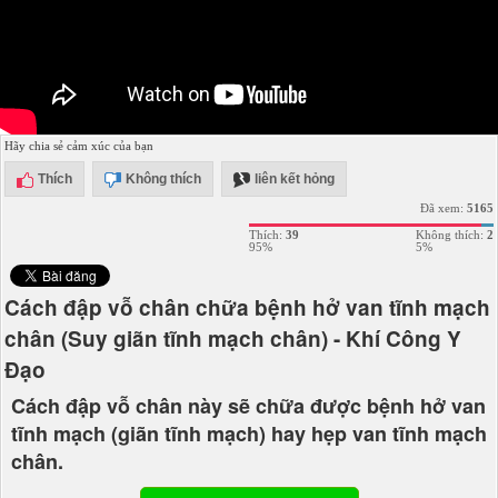
Hãy chia sẻ cảm xúc của bạn
Thích
Không thích
liên kết hỏng
Đã xem:
5165
Thích:
39
Không thích:
2
95%
5%
Cách đập vỗ chân chữa bệnh hở van tĩnh mạch
chân (Suy giãn tĩnh mạch chân) - Khí Công Y
Đạo
Cách đập vỗ chân này sẽ chữa được bệnh hở van
tĩnh mạch (giãn tĩnh mạch) hay hẹp van tĩnh mạch
chân.