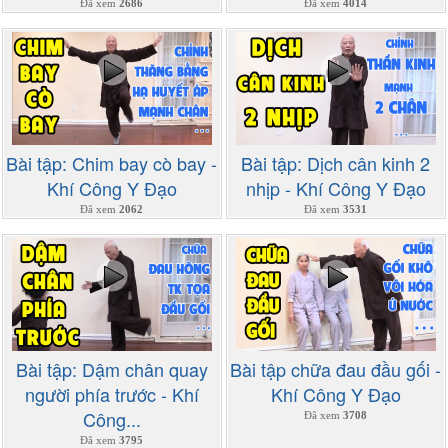
Đã xem
2686
Đã xem
4014
Bài tập: Chim bay cò bay -
Bài tập: Dịch cân kinh 2
Khí Công Y Đạo
nhịp - Khí Công Y Đạo
Đã xem
2062
Đã xem
3531
Bài tập: Dậm chân quay
Bài tập chữa đau đầu gối -
người phía trước - Khí
Khí Công Y Đạo
Công...
Đã xem
3708
Đã xem
3795