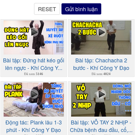
Bài tập: Đứng hát kéo gối
Bài tập: Chachacha 2
lên ngực - Khí Công Y...
bước - Khí Công Y Đạo
Đã xem
5146
Đã xem
4024
Động tác: Plank lâu 1-3
Bài tập: VỖ TAY 2 NHỊP -
phút - Khí Công Y Đạo
Chữa bệnh đau đầu, cổ,...