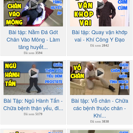
Bài tập: Nằm Đá Gót
Bài tập: Quay vặn khớp
Chân Vào Mông - Làm
vai - Khí Công Y Đạo
tăng huyết...
Đã xem
2842
Đã xem
3594
Bài Tập: Ngũ Hành Tấn -
Bài tập: Vỗ chân - Chữa
Chữa bệnh thận yếu, đi...
các bệnh thuộc chân -
Khí...
Đã xem
5179
Đã xem
3838