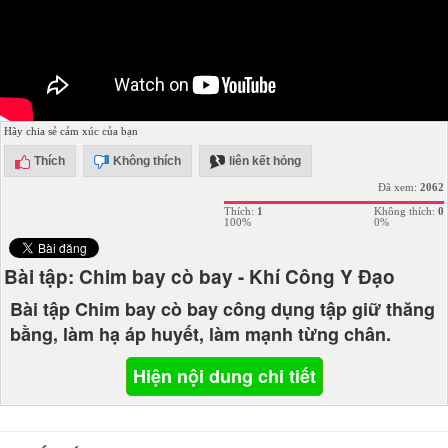
Hãy chia sẻ cảm xúc của bạn
Thích
Không thích
liên kết hỏng
Đã xem:
2062
Thích:
1
Không thích:
0
100%
0%
Bài tập: Chim bay cò bay - Khí Công Y Đạo
Bài tập Chim bay cò bay công dụng tập giữ thăng
bằng, làm hạ áp huyết, làm mạnh từng chân.
Hiện nội dung chi tiết