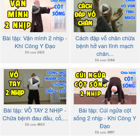
Bài tập: Vặn mình 2 nhịp -
Cách đập vỗ chân chữa
Khí Công Y Đạo
bệnh hở van tĩnh mạch
chân...
Đã xem
2421
Đã xem
5164
Bài tập: VỖ TAY 2 NHỊP -
Bài tập: Cúi ngửa cột
Chữa bệnh đau đầu, cổ,...
sống 2 nhịp - Khí Công Y
Đạo
Đã xem
4013
Đã xem
3097