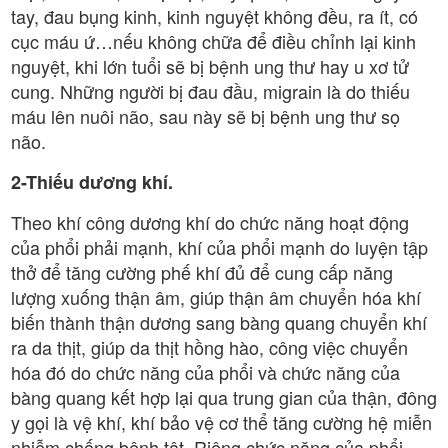
tay, đau bụng kinh, kinh nguyệt không đều, ra ít, có
cục máu ứ…nếu không chữa để điều chỉnh lại kinh
nguyệt, khi lớn tuổi sẽ bị bệnh ung thư hay u xơ tử
cung. Những người bị đau đầu, migrain là do thiếu
máu lên nuôi não, sau này sẽ bị bệnh ung thư sọ
não.
2-Thiếu dương khí.
Theo khí công dương khí do chức năng hoạt động
của phổi phải mạnh, khí của phổi mạnh do luyện tập
thở để tăng cường phế khí đủ để cung cấp năng
lượng xuống thận âm, giúp thận âm chuyển hóa khí
biến thành thận dương sang bàng quang chuyển khí
ra da thịt, giúp da thịt hồng hào, công việc chuyển
hóa đó do chức năng của phổi và chức năng của
bàng quang kết hợp lại qua trung gian của thận, đông
y gọi là vệ khí, khí bảo vệ cơ thể tăng cường hệ miễn
nhiễm chống bệnh tật. Riêng chức năng của phổi