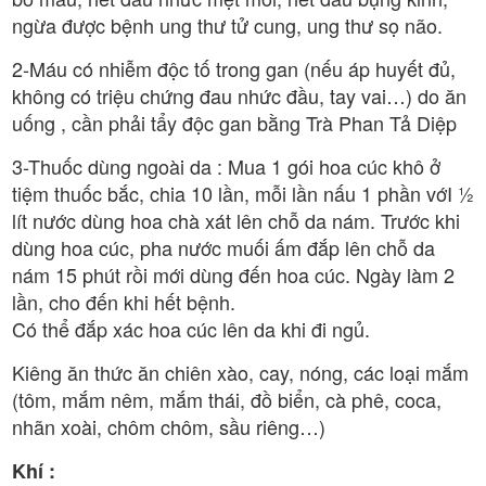
ngừa được bệnh ung thư tử cung, ung thư sọ não.
2-Máu có nhiễm độc tố trong gan (nếu áp huyết đủ,
không có triệu chứng đau nhức đầu, tay vai…) do ăn
uống , cần phải tẩy độc gan bằng Trà Phan Tả Diệp
3-Thuốc dùng ngoài da : Mua 1 gói hoa cúc khô ở
tiệm thuốc bắc, chia 10 lần, mỗi lần nấu 1 phần vớI ½
lít nước dùng hoa chà xát lên chỗ da nám. Trước khi
dùng hoa cúc, pha nước muối ấm đắp lên chỗ da
nám 15 phút rồi mới dùng đến hoa cúc. Ngày làm 2
lần, cho đến khi hết bệnh.
Có thể đắp xác hoa cúc lên da khi đi ngủ.
Kiêng ăn thức ăn chiên xào, cay, nóng, các loại mắm
(tôm, mắm nêm, mắm thái, đồ biển, cà phê, coca,
nhãn xoài, chôm chôm, sầu riêng…)
Khí :