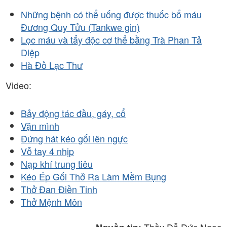
Những bệnh có thể uống được thuốc bổ máu
Đương Quy Tửu (Tankwe gin)
Lọc máu và tẩy độc cơ thể bằng Trà Phan Tả
Diệp
Hà Đồ Lạc Thư
Video:
Bảy động tác đầu, gáy, cổ
Vặn mình
Đứng hát kéo gối lên ngực
Vỗ tay 4 nhịp
Nạp khí trung tiêu
Kéo Ép Gối Thở Ra Làm Mềm Bụng
Thở Đan Điền Tinh
Thở Mệnh Môn