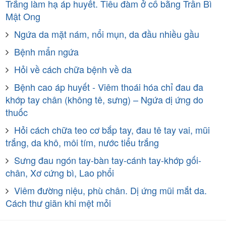
Trắng làm hạ áp huyết. Tiêu đàm ở cổ bằng Trần Bì
Mật Ong
Ngứa da mặt nám, nổi mụn, da đầu nhiều gầu
Bệnh mẩn ngứa
Hỏi về cách chữa bệnh về da
Bệnh cao áp huyết - Viêm thoái hóa chỉ đau đa
khớp tay chân (không tê, sưng) – Ngứa dị ứng do
thuốc
Hỏi cách chữa teo cơ bắp tay, đau tê tay vai, mũi
trắng, da khô, môi tím, nước tiểu trắng
Sưng đau ngón tay-bàn tay-cánh tay-khớp gối-
chân, Xơ cứng bì, Lao phổi
Viêm đường niệu, phù chân. Dị ứng mũi mắt da.
Cách thư giãn khi mệt mỏi