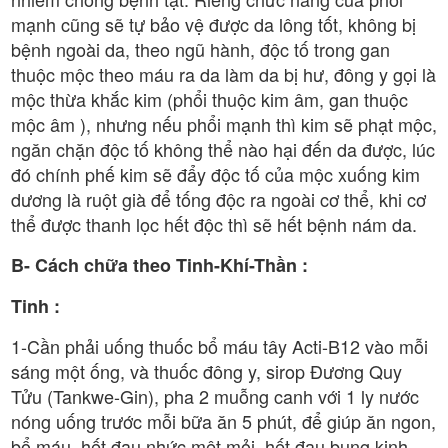
mạnh cũng sẽ tự bảo vệ được da lông tốt, không bị
bệnh ngoài da, theo ngũ hành, độc tố trong gan
thuộc mộc theo máu ra da làm da bị hư, đông y gọi là
mộc thừa khắc kim (phổi thuộc kim âm, gan thuộc
mộc âm ), nhưng nếu phổi mạnh thì kim sẽ phạt mộc,
ngăn chặn độc tố không thể nào hại đến da được, lúc
đó chính phế kim sẽ đẩy độc tố của mộc xuống kim
dương là ruột già để tống độc ra ngoài cơ thể, khi cơ
thể được thanh lọc hết độc thì sẽ hết bệnh nám da.
B- Cách chữa theo Tinh-Khí-Thần :
Tinh :
1-Cần phải uống thuốc bổ máu tây Acti-B12 vào mỗi
sáng một ống, và thuốc đông y, sirop Đương Quy
Tửu (Tankwe-Gin), pha 2 muỗng canh với 1 ly nước
nóng uống trước mỗi bữa ăn 5 phút, để giúp ăn ngon,
bổ máu, hết đau nhức mệt mỏi, hết đau bụng kinh,