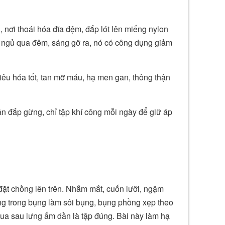
, nơi thoái hóa đĩa đệm, đắp lót lên miếng nylon
, ngủ qua đêm, sáng gỡ ra, nó có công dụng giảm
iêu hóa tốt, tan mỡ máu, hạ men gan, thông thận
ần đắp gừng, chỉ tập khí công mỗi ngày để giữ áp
 đặt chồng lên trên. Nhắm mắt, cuốn lưỡi, ngậm
ộng trong bụng làm sôi bụng, bụng phồng xẹp theo
ua sau lưng ấm dần là tập đúng. Bài này làm hạ