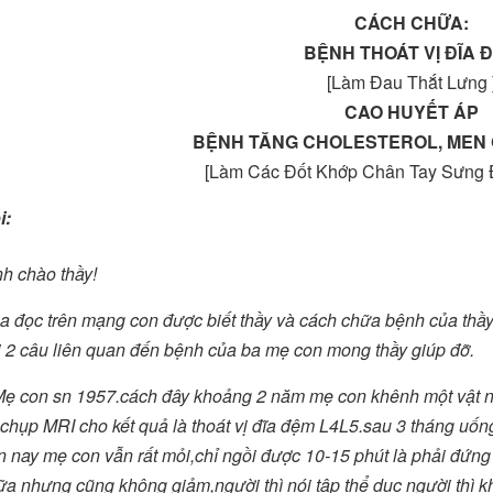
CÁCH CHỮA:
BỆNH THOÁT VỊ ĐĨA 
[Làm Đau Thắt Lưng 
CAO HUYẾT ÁP
BỆNH TĂNG CHOLESTEROL, MEN G
[Làm Các Đốt Khớp Chân Tay Sưng Đ
i:
nh chào thầy!
a đọc trên mạng con được biết thầy và cách chữa bệnh của th
i 2 câu liên quan đến bệnh của ba mẹ con mong thầy giúp đỡ.
Mẹ con sn 1957.cách đây khoảng 2 năm mẹ con khênh một vật nặ
 chụp MRI cho kết quả là thoát vị đĩa đệm L4L5.sau 3 tháng uốn
n nay mẹ con vẫn rất mỏi,chỉ ngồi được 10-15 phút là phải đứng
ữa nhưng cũng không giảm,người thì nói tập thể dục người thì 