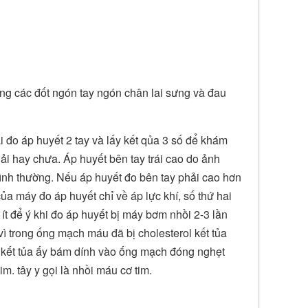
áng các đốt ngón tay ngón chân lai sưng và đau
i đo áp huyết 2 tay và lấy kết qủa 3 số để khám
ải hay chưa. Áp huyết bên tay trái cao do ảnh
ình thường. Nếu áp huyết đo bên tay phải cao hơn
a máy đo áp huyết chỉ về áp lực khí, số thứ hai
 ít để ý khi đo áp huyết bị máy bơm nhồi 2-3 lần
 vì trong ống mạch máu đã bị cholesterol kết tủa
ỡ kết tủa ấy bám dính vào ống mạch đóng nghẹt
m. tây y gọi là nhồi máu cơ tim.