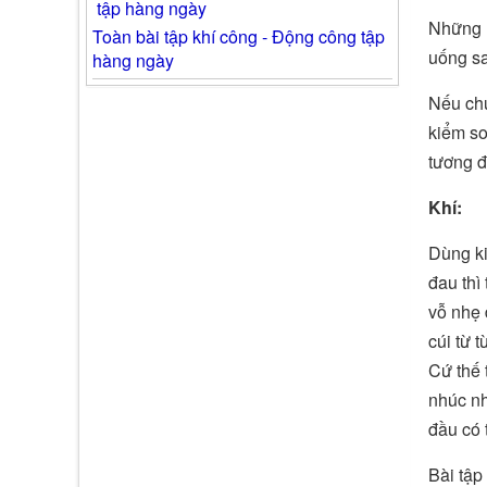
Những n
Toàn bài tập khí công - Động công tập
uống sa
hàng ngày
Nếu chú
kiểm so
tương đ
Khí:
Dùng ki
đau thì
vỗ nhẹ 
cúi từ 
Cứ thế 
nhúc nh
đầu có 
Bài tập