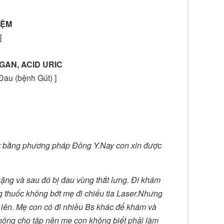
ĐỆM
]
AN, ACID URIC
au (bệnh Gút) ]
ầy bằng phương pháp Đông Y.Nay con xin được
ng và sau đó bị đau vùng thắt lưng. Đi khám
g thuốc không bớt mẹ đi chiếu tia Laser.Nhưng
 lên. Mẹ con có đi nhiều Bs khác để khám và
không cho tâp nên mẹ con không biết phải làm