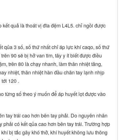
kết quả là thoát vị đĩa đệm L4L5. chỉ ngồi được
 qủa 3 số, số thứ nhất chỉ áp lực khí caqo, số thứ
trên 90 sẽ bị hở van tim, tây y ít biết được điều
ậm, trên 80 là chạy nhanh, làm thân nhiệt tăng,
ay nhiệt, thân nhiệt hàn đầu chân tay lạnh nhịp
 tới 120 .
cho từng số theo ý muốn để áp huyết lọt được vào
ên tay trái cao hơn bên tay phải. Do nguyên nhân
y phải có kết qủa cao hơn bên tay trái. Trường hợp
 khí bị tắc gây khó thở, khí huyết không lưu thông