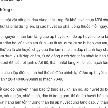
hứng :
h một vật nặng bị đau vùng thắt lưng. Đi khám và chụp MRI cho 
hút là phải đứng lên, bị cao huyết áp phải uống thuốc mỗi ngày.
u nguyên nhân làm tăng cao áp huyết, khi đo áp huyết cho ra kết
sự đàn hồi của van tim từ 70-90 là tốt, dưới 70 sẽ bị hẹp van tim, 
 thứ ba là chỉ huyết chạy qua tim làm nhịp tim đập nhanh hay ch
m dưới 70 là đập chậm, từ đó dông y xét đến thân nhiệt là hàn h
dưới 65, sốt rét lạnh dưới 60, thân nhiệt tăng khi bị sốt mạch lên
u cách tập điều chỉnh hơi thở sẽ điều chỉnh lại được áp huyết 
huẩn 120-140/80-90mmHg mạch 70-80.
t cao do nguyên nhân bao tử thực sau khi ăn no, áp huyết đo b
c, nóng giận, nhiễm mỡ, độc tố trong gan, thì đo áp huyết bên ta
vật nặng làm tổn thương thận thì áp huyết cũng tăng cao, vì thận