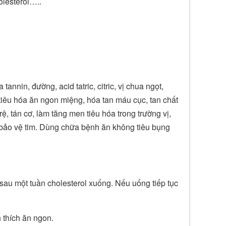
olesterol…..
nnin, đường, acid tatric, citric, vị chua ngọt,
ch tiêu hóa ăn ngon miệng, hóa tan máu cục, tan chất
rệ, tán cơ, làm tăng men tiêu hóa trong trường vị,
, bảo vệ tim. Dùng chữa bệnh ăn không tiêu bụng
sau một tuần cholesterol xuống. Nếu uống tiếp tục
 thích ăn ngon.