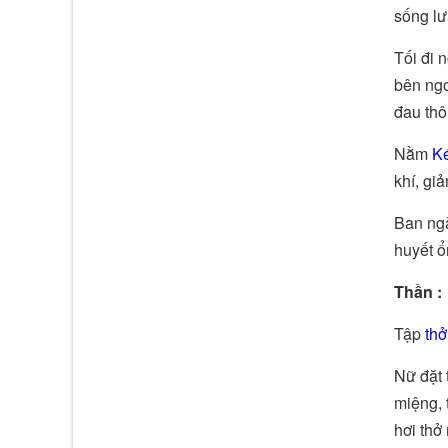
sống lư
Tối đi 
bên ngo
đau thô
Nằm
K
khí, gi
Ban ngà
huyết ổ
Thần :
Tập
thở
Nữ đặt 
miệng, 
hơi thở