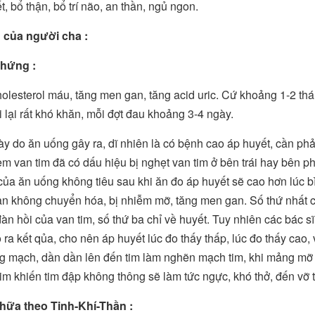
t, bổ thận, bổ trí não, an thần, ngủ ngon.
 của người cha :
hứng :
olesterol máu, tăng men gan, tăng acid uric. Cứ khoảng 1-2 th
i lại rất khó khăn, mỗi đợt đau khoảng 3-4 ngày.
y do ăn uống gây ra, dĩ nhiên là có bệnh cao áp huyết, cần phả
m van tim đã có dấu hiệu bị nghẹt van tim ở bên trái hay bên ph
ủa ăn uống không tiêu sau khi ăn đo áp huyết sẽ cao hơn lúc b
an không chuyển hóa, bị nhiễm mỡ, tăng men gan. Số thứ nhất củ
đàn hồi của van tim, số thứ ba chỉ về huyết. Tuy nhiên các bác sĩ
 ra kết qủa, cho nên áp huyết lúc đo thấy thấp, lúc đo thấy cao,
ong mạch, dần dần lên đến tim làm nghẽn mạch tim, khi mảng m
im khiến tim đập không thông sẽ làm tức ngực, khó thở, đến vỡ ti
hữa theo Tinh-Khí-Thần :