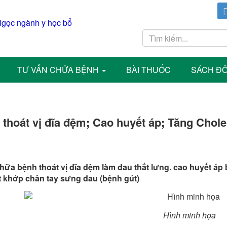
TƯ VẤN CHỮA BỆNH
BÀI THUỐC
SÁCH Đ
thoát vị đĩa đệm; Cao huyết áp; Tăng Choles
ữa bệnh thoát vị đĩa đệm làm đau thắt lưng. cao huyết áp b
t khớp chân tay sưng đau (bệnh gút)
Hình minh họa