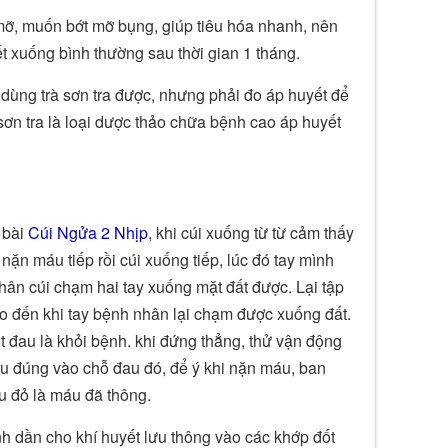
ỡ, muốn bớt mỡ bụng, giúp tiêu hóa nhanh, nên
 xuống bình thường sau thời gian 1 tháng.
dùng trà sơn tra được, nhưng phải đo áp huyết để
ơn tra là loại dược thảo chữa bệnh cao áp huyết
 bài
Cúi Ngửa 2 Nhịp
, khi cúi xuống từ từ cảm thấy
nặn máu tiếp rồi cúi xuống tiếp, lúc đó tay mình
hân cúi chạm hai tay xuống mặt đất được. Lại tập
cho đến khi tay bệnh nhân lại chạm được xuống đất.
t đau là khỏi bệnh. khi đứng thẳng, thử vận động
u đúng vào chỗ đau đó, để ý khi nặn máu, ban
 đỏ là máu đã thông.
h dần cho khí huyết lưu thông vào các khớp đốt