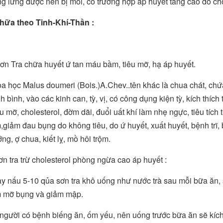
g lưng được nên bị mỏi, có trường hợp áp huyết tăng cao do ch
hữa theo Tinh-Khí-Thần :
n Tra chữa huyết ứ tan máu bầm, tiêu mỡ, hạ áp huyết.
a học Malus doumeri (Bois.)A.Chev..tên khác là chua chát, chứa ta
ính bình, vào các kinh can, tỳ, vị, có công dụng kiện tỳ, kích thí
u mỡ, cholesterol, đờm dãi, đuổi uất khí làm nhẹ ngực, tiêu tích t
m,giảm đau bụng do không tiêu, do ứ huyết, xuất huyết, bệnh trĩ
ng, ợ chua, kiết lỵ, mồ hôi trộm.
n tra trừ cholesterol phòng ngừa cao áp huyết :
y nấu 5-10 qủa sơn tra khô uống như nước trà sau mỗi bữa ăn, 
m mỡ bụng và giảm mập.
gười có bệnh biếng ăn, ốm yếu, nên uống trước bữa ăn sẽ kích