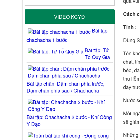
qua vùn
Cách c
VIDEO KCYĐ
Tinh :
Bài tập
chachacha 1 bước
Dùng Sơ
Bài tập: Tứ
Tên kho
Tổ Quy Gia
chát, t
béo, dầ
thu liễ
Bài tập chân: Dậm chân phía trước,
đầy trướ
Dậm chân phía sau / Chachacha
Nước sơ
Mỗi ngà
Bài tập: Chachacha 2 bước - Khí Công
sẽ giả
Y Đạo
Những n