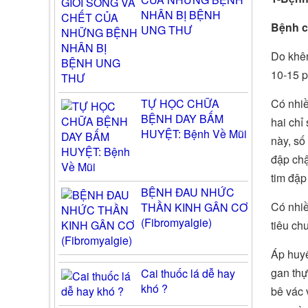
NHÂN BỊ BỆNH
Bệnh c
UNG THƯ
Do khên
10-15 p
TỰ HỌC CHỮA
Có nhiề
BỆNH DAY BẤM
hai chỉ 
HUYỆT: Bệnh Về Mũi
này, số
đập chậ
tim đập 
BỆNH ĐAU NHỨC
Có nhiề
THẦN KINH GÂN CƠ
(Fibromyalgie)
tiêu c
Áp huyế
gan thự
Cai thuốc lá dễ hay
khó ?
bê vác 