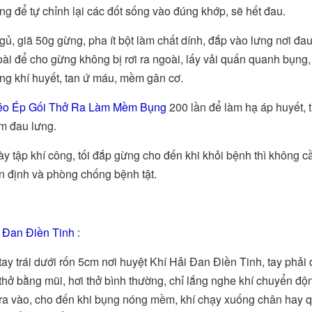
ng để tự chỉnh lại các đốt sống vào đúng khớp, sẽ hết đau.
ngủ, giã 50g gừng, pha ít bột làm chất dính, đắp vào lưng nơi đau
ài để cho gừng không bị rơi ra ngoài, lấy vải quấn quanh bụng
ng khí huyết, tan ứ máu, mềm gân cơ.
éo Ép Gối Thở Ra Làm Mềm Bụng
200 lần để làm hạ áp huyết, t
ảm đau lưng.
y tập khí công, tối đắp gừng cho đến khi khỏi bệnh thì không c
n định và phòng chống bệnh tật.
 Đan Điền Tinh
:
tay trái dưới rốn 5cm nơi huyệt Khí Hải Đan Điền Tinh, tay phải
thở bằng mũi, hơi thở bình thường, chỉ lắng nghe khí chuyển đ
 ra vào, cho đến khi bụng nóng mềm, khí chạy xuống chân hay q