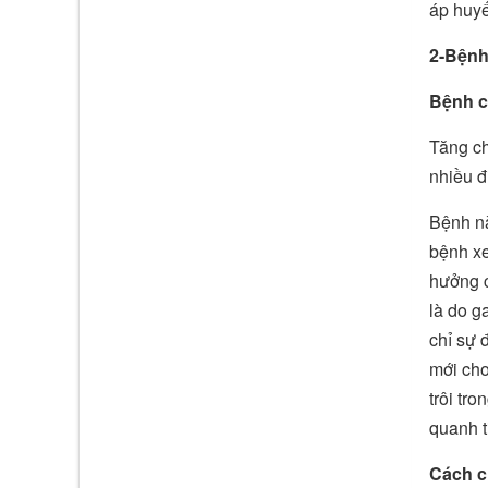
áp huyế
2-Bệnh
Bệnh c
Tăng ch
nhiều đ
Bệnh nà
bệnh xe
hưởng c
là do g
chỉ sự 
mới cho
trôi tr
quanh t
Cách c