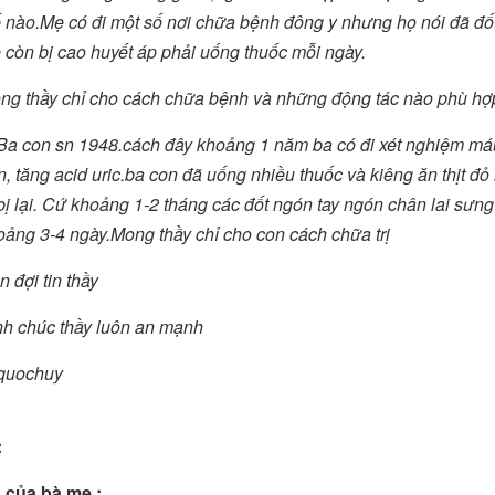
ế nào.Mẹ có đi một số nơi chữa bệnh đông y nhưng họ nói đã đốt 
 còn bị cao huyết áp phải uống thuốc mỗi ngày.
ng thầy chỉ cho cách chữa bệnh và những động tác nào phù hợp
 Ba con sn 1948.cách đây khoảng 1 năm ba có đi xét nghiệm má
n, tăng acid uric.ba con đã uống nhiều thuốc và kiêng ăn thịt 
bị lại. Cứ khoảng 1-2 tháng các đốt ngón tay ngón chân lai sưng 
oảng 3-4 ngày.Mong thầy chỉ cho con cách chữa trị
 đợi tin thầy
nh chúc thầy luôn an mạnh
quochuy
:
 của bà mẹ :