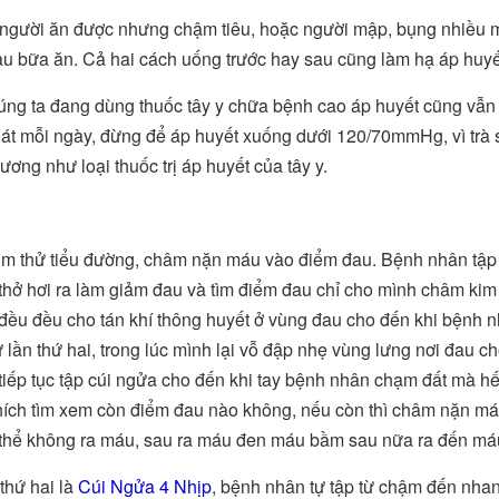
gười ăn được nhưng chậm tiêu, hoặc người mập, bụng nhiều m
u bữa ăn. Cả hai cách uống trước hay sau cũng làm hạ áp huyết
ng ta đang dùng thuốc tây y chữa bệnh cao áp huyết cũng vẫn 
át mỗi ngày, đừng để áp huyết xuống dưới 120/70mmHg, vì trà s
ương như loại thuốc trị áp huyết của tây y.
m thử tiểu đường, châm nặn máu vào điểm đau. Bệnh nhân tập
 thở hơi ra làm giảm đau và tìm điểm đau chỉ cho mình châm kim 
đều đều cho tán khí thông huyết ở vùng đau cho đến khi bệnh n
từ lần thứ hai, trong lúc mình lại vỗ đập nhẹ vùng lưng nơi đau 
tiếp tục tập cúi ngửa cho đến khi tay bệnh nhân chạm đất mà hế
ích tìm xem còn điểm đau nào không, nếu còn thì châm nặn má
thể không ra máu, sau ra máu đen máu bầm sau nữa ra đến máu
 thứ hai là
Cúi Ngửa 4 Nhịp
, bệnh nhân tự tập từ chậm đến nhan