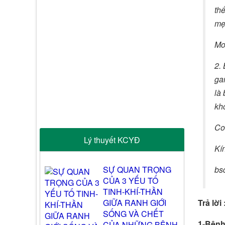
th
mẹ
Mo
2.
ga
là 
kh
Con
Lý thuyết KCYĐ
Kí
SỰ QUAN TRỌNG
bs
CỦA 3 YẾU TỐ
TINH-KHÍ-THẦN
GIỮA RANH GIỚI
Trả lời 
SỐNG VÀ CHẾT
1-Bệnh
CỦA NHỮNG BỆNH