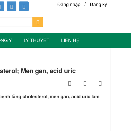
/
Đăng nhập
Đăng ký
ÔNG Y
LÝ THUYẾT
LIÊN HỆ
terol; Men gan, acid uric
ệnh tăng cholesterol, men gan, acid uric làm