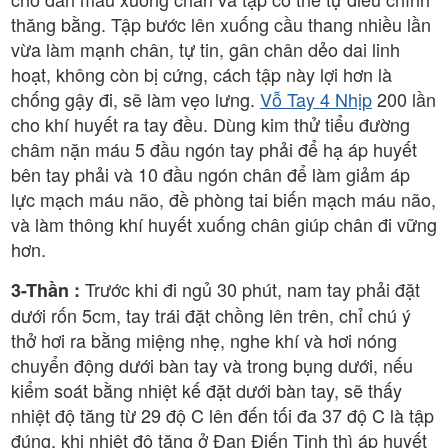
thăng bằng. Tập bước lên xuống cầu thang nhiều lần
vừa làm mạnh chân, tự tin, gân chân dẻo dai linh
hoạt, không còn bị cứng, cách tập này lợi hơn là
chống gậy đi, sẽ làm vẹo lưng.
Vỗ Tay 4 Nhịp
200 lần
cho khí huyết ra tay đều. Dùng kim thử tiểu đường
châm nặn máu 5 đầu ngón tay phải để hạ áp huyết
bên tay phải và 10 đầu ngón chân để làm giảm áp
lực mạch máu não, đề phòng tai biến mạch máu não,
và làm thông khí huyết xuống chân giúp chân đi vững
hơn.
Trước khi đi ngủ 30 phút, nam tay phải đặt
3-Thần :
dưới rốn 5cm, tay trái đặt chồng lên trên, chỉ chú ý
thở hơi ra bằng miệng nhẹ, nghe khí và hơi nóng
chuyển động dưới bàn tay và trong bụng dưới, nếu
kiểm soát bằng nhiệt kế đặt dưới bàn tay, sẽ thấy
nhiệt độ tăng từ 29 độ C lên đến tối đa 37 độ C là tập
đúng, khi nhiệt độ tăng ở Đan Điến Tinh thì áp huyết