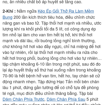
no, ăn nhiều chất bổ áp huyết sẽ tăng cao.
Nằm ngửa
Kéo Ép Gối Thở Ra Làm Mềm
2-Khí :
Bụng
200 lần kích thích tiêu hóa, điều chỉnh chức
năng gan và bao tử. Tập thổi hơi mạnh và nhiều, ước
lượng khí ra khỏi phổi tối đa 5 lít, có công dụng ép
tim nhỏ lại làm cho van tim hết bị hở, khi thổi hơi
mạnh và dài lâu, rồi buông lỏng nghỉ bình thường,
chứ không hít hơi vào đầy ngực, chỉ há miệng để hơi
vào tự nhiên, rồi lại thổi hơi mạnh nhiều ra nữa cho
hết hơi trong phổi, buông lỏng cho hơi vào tự nhiên…
tập chậm khoảng 6-10 lần trong một phút, sau đó đo
lại áp huyết thấy số thứ hai xuống nằm trong khoảng
70-90 là hết bệnh hở van tim, hết ho, tay chân sẽ cử
động nhanh nhẹn. Tập đứng Hạc Tấn mỗi bên chân
lâu 1 phút, đứng gần tường để có chỗ tựa đề phòng
té ngã, mục đích điều chỉnh thăng bằng. Tập bài
Dậm Chân Phía Trước
,
Dậm Chân Phía Sau
5 phút
cho dẫn máu xuống chân và tập cơ thể tự điều chỉnh