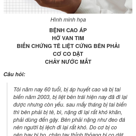
Hình minh họa
BỆNH CAO ÁP
HỞ VAN TIM
BIẾN CHỨNG TÊ LIỆT CỨNG BÊN PHẢI
CƠ CO DẬT
CHẢY NƯỚC MẮT
Câu hỏi:
Tôi năm nay 60 tuổi, bị áp huyết cao và bị tai
biến năm 2003, bị liệt bên trái hiện nay đã đi lại
được nhưng còn yếu. sau mấy tháng bị tai biến
thì bên phải bị tê, bì, nặng đi lại rất khó khăn,
phải dùng đến gậy. Bên phải nặng như đeo đá
nên người bị lệch đi lại rất khó. Do cơ bị co
nên hay bị ho, chân tay thỉnh thỏang bị co dật