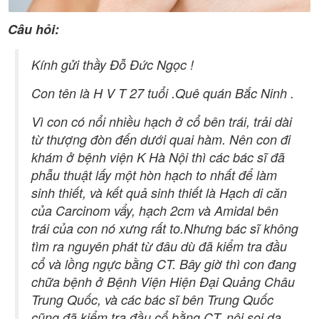
Câu hỏi:
Kính gửi thầy Đỗ Đức Ngọc !
Con tên là H V T 27 tuổi .Quê quán Bắc Ninh .
Vì con có nổi nhiều hạch ở cổ bên trái, trải dài
từ thượng đòn đến dưới quai hàm. Nên con đi
khám ở bệnh viện K Hà Nội thì các bác sĩ đã
phẫu thuật lấy một hòn hạch to nhất để làm
sinh thiết, và kết quả sinh thiết là Hạch di căn
của Carcinom vẩy, hạch 2cm và Amidal bên
trái của con nó xưng rất to.Nhưng bác sĩ không
tìm ra nguyên phát từ đâu dù đã kiểm tra đầu
cổ và lồng ngực bằng CT. Bây giờ thì con đang
chữa bệnh ở Bệnh Viện Hiện Đại Quảng Châu
Trung Quốc, và các bác sĩ bên Trung Quốc
cũng đã kiểm tra đầu cổ bằng CT, nội soi dạ