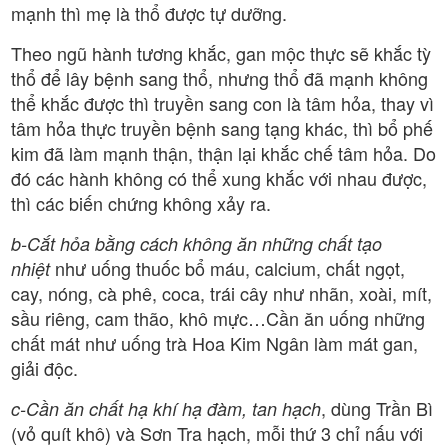
mạnh thì mẹ là thổ được tự dưỡng.
Theo ngũ hành tương khắc, gan mộc thực sẽ khắc tỳ
thổ để lây bệnh sang thổ, nhưng thổ đã mạnh không
thể khắc được thì truyền sang con là tâm hỏa, thay vì
tâm hỏa thực truyền bệnh sang tạng khác, thì bổ phế
kim đã làm mạnh thận, thận lại khắc chế tâm hỏa. Do
đó các hành không có thể xung khắc với nhau được,
thì các biến chứng không xảy ra.
b-Cắt hỏa bằng cách không ăn những chất tạo
như uống thuốc bổ máu, calcium, chất ngọt,
nhiệt
cay, nóng, cà phê, coca, trái cây như nhãn, xoài, mít,
sầu riêng, cam thão, khô mực…Cần ăn uống những
chất mát như uống trà Hoa Kim Ngân làm mát gan,
giải độc.
, dùng Trần Bì
c-Cần ăn chất hạ khí hạ đàm, tan hạch
(vỏ quít khô) và Sơn Tra hạch, mỗi thứ 3 chỉ nấu với