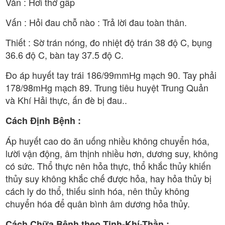
Văn : Hơi thở gấp
Vấn : Hỏi đau chỗ nào : Trả lời đau toàn thân.
Thiết : Sờ trán nóng, đo nhiệt độ trán 38 độ C, bụng
36.6 độ C, bàn tay 37.5 độ C.
Đo áp huyết tay trái 186/99mmHg mạch 90. Tay phải
178/98mHg mạch 89. Trung tiêu huyệt Trung Quản
và Khí Hải thực, ấn đè bị đau..
Cách Định Bệnh :
Áp huyết cao do ăn uống nhiều không chuyển hóa,
lười vận động, âm thịnh nhiều hơn, dương suy, không
có sức. Thổ thực nên hỏa thực, thổ khắc thủy khiến
thủy suy không khắc chế được hỏa, hay hỏa thủy bị
cách ly do thổ, thiếu sinh hóa, nên thủy không
chuyển hóa để quân bình âm dương hỏa thủy.
Cách Chữa Bệnh theo Tinh-Khí-Thần :