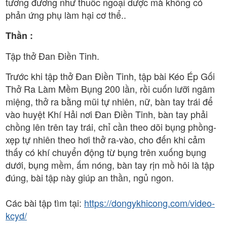
tương đương như thuốc ngoại dược mà không có
phản ứng phụ làm hại cơ thể..
Thần :
Tập thở Đan Điền Tinh.
Trước khi tập thở Đan Điền Tinh, tập bài Kéo Ép Gối
Thở Ra Làm Mềm Bụng 200 lần, rồi cuốn lưỡi ngâm
miệng, thở ra bằng mũi tự nhiên, nữ, bàn tay trái để
vào huyệt Khí Hải nơi Đan Điền Tinh, bàn tay phải
chồng lên trên tay trái, chỉ cần theo dõi bụng phồng-
xẹp tự nhiên theo hơi thở ra-vào, cho đến khi cảm
thấy có khí chuyển động từ bụng trên xuống bụng
dưới, bụng mềm, ấm nóng, bàn tay rịn mồ hôi là tập
đúng, bài tập này giúp an thần, ngủ ngon.
Các bài tập tìm tại:
https://dongykhicong.com/video-
kcyd/