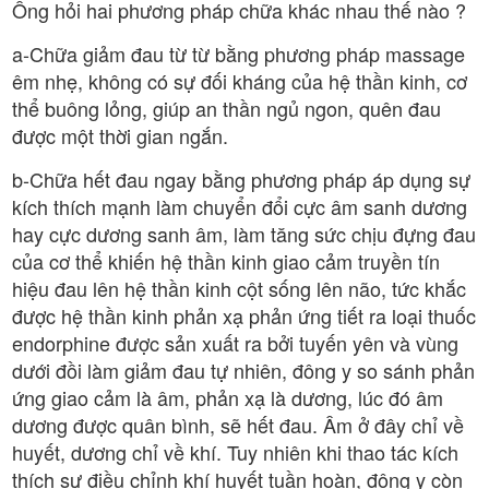
Ông hỏi hai phương pháp chữa khác nhau thế nào ?
a-Chữa giảm đau từ từ bằng phương pháp massage
êm nhẹ, không có sự đối kháng của hệ thần kinh, cơ
thể buông lỏng, giúp an thần ngủ ngon, quên đau
được một thời gian ngắn.
b-Chữa hết đau ngay bằng phương pháp áp dụng sự
kích thích mạnh làm chuyển đổi cực âm sanh dương
hay cực dương sanh âm, làm tăng sức chịu đựng đau
của cơ thể khiến hệ thần kinh giao cảm truyền tín
hiệu đau lên hệ thần kinh cột sống lên não, tức khắc
được hệ thần kinh phản xạ phản ứng tiết ra loại thuốc
endorphine được sản xuất ra bởi tuyến yên và vùng
dưới đồi làm giảm đau tự nhiên, đông y so sánh phản
ứng giao cảm là âm, phản xạ là dương, lúc đó âm
dương được quân bình, sẽ hết đau. Âm ở đây chỉ về
huyết, dương chỉ về khí. Tuy nhiên khi thao tác kích
thích sự điều chỉnh khí huyết tuần hoàn, đông y còn