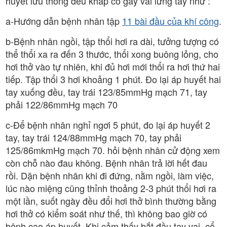
huyết lưu thông đều khắp cổ gáy vai lưng tay như :
a-Hướng dẫn bệnh nhân tập
11 bài đầu của khí công
.
b-Bệnh nhân ngồi, tập thổi hơi ra dài, tưởng tượng có
thể thổi xa ra đến 3 thước, thổi xong buông lỏng, cho
hơi thở vào tự nhiên, khi đủ hơi mới thổi ra hơi thứ hai
tiếp. Tập thổi 3 hơi khoảng 1 phút. Đo lại áp huyết hai
tay xuống đều, tay trái 123/85mmHg mạch 71, tay
phải 122/86mmHg mạch 70
c-Để bệnh nhân nghỉ ngơi 5 phút, đo lại áp huyết 2
tay, tay trái 124/88mmHg mạch 70, tay phải
125/86mkmHg mạch 70. hỏi bệnh nhân cử động xem
còn chỗ nào đau không. Bệnh nhân trả lời hết đau
rồi. Dặn bệnh nhân khi đi đứng, nằm ngồi, làm việc,
lúc nào miệng cũng thỉnh thoảng 2-3 phút thổi hơi ra
một lần, suốt ngày đều đổi hơi thở bình thường bằng
hơi thở có kiểm soát như thế, thì không bao giờ có
bệnh cao áp huyết. Khi cảm thấy bắt đầu tay vai, cổ