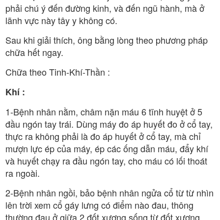
phải chú ý đến đường kinh, và đến ngũ hành, mà ở
lãnh vực này tây y không có.
Sau khi giải thích, ông bằng lòng theo phương pháp
chữa hết ngay.
Chữa theo Tinh-Khí-Thần :
Khí :
1-Bệnh nhân nằm, châm nặn máu 6 tĩnh huyệt ở 5
đầu ngón tay trái. Dùng máy đo áp huyết đo ở cổ tay,
thực ra không phải là đo áp huyết ở cổ tay, mà chỉ
mượn lực ép của máy, ép các ống dẫn máu, đẩy khí
và huyết chạy ra đầu ngón tay, cho máu có lối thoát
ra ngoài.
2-Bệnh nhân ngồi, bảo bệnh nhân ngửa cổ từ từ nhìn
lên trời xem cổ gáy lưng có điểm nào đau, thông
thường đau ở giữa 2 đốt xương sống từ đốt xương