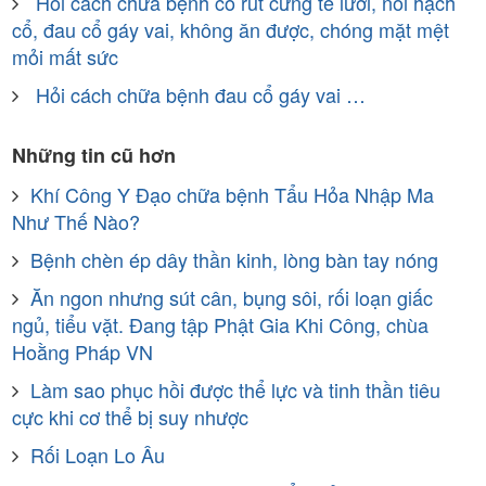
Hỏi cách chữa bệnh co rút cứng tê lưỡi, nổi hạch
cổ, đau cổ gáy vai, không ăn được, chóng mặt mệt
mỏi mất sức
Hỏi cách chữa bệnh đau cổ gáy vai …
Những tin cũ hơn
Khí Công Y Đạo chữa bệnh Tẩu Hỏa Nhập Ma
Như Thế Nào?
Bệnh chèn ép dây thần kinh, lòng bàn tay nóng
Ăn ngon nhưng sút cân, bụng sôi, rối loạn giấc
ngủ, tiểu vặt. Đang tập Phật Gia Khi Công, chùa
Hoằng Pháp VN
Làm sao phục hồi được thể lực và tinh thần tiêu
cực khi cơ thể bị suy nhược
Rối Loạn Lo Âu