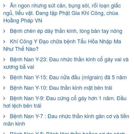
Ăn ngon nhưng sút cân, bụng sôi, rối loạn giấc
ngủ, tiểu vặt. Đang tập Phật Gia Khi Công, chùa
Hoằng Pháp VN
Bệnh chèn ép dây thần kinh, lòng bàn tay nóng
Khí Công Y Đạo chữa bệnh Tẩu Hỏa Nhập Ma
Như Thế Nào?
Bệnh Nan Y-23: Đau nhức thần kinh cổ gáy vai và
xương bả vai
Bệnh Nan Y-15: Đau nửa đầu (migrain) đã 5 năm
Bệnh Nan Y-10: Đau thần kinh mặt bên trái
Bệnh Nan Y-9: Đau cứng cổ gáy hơn 1 năm. Đầu
hơi lệch bên trái
Bệnh Nan Y-7 : Đau nhức thần kinh gân cơ và tiền
mãn kinh
Bệnh Nan Y-5: Bệnh tâm thần hoảng sợ do cách