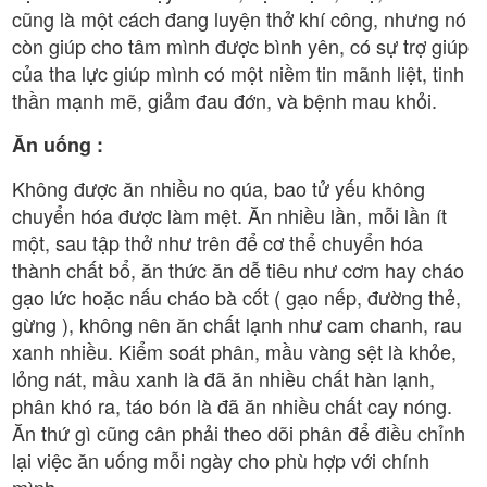
cũng là một cách đang luyện thở khí công, nhưng nó
còn giúp cho tâm mình được bình yên, có sự trợ giúp
của tha lực giúp mình có một niềm tin mãnh liệt, tinh
thần mạnh mẽ, giảm đau đớn, và bệnh mau khỏi.
Ăn uống :
Không được ăn nhiều no qúa, bao tử yếu không
chuyển hóa được làm mệt. Ăn nhiều lần, mỗi lần ít
một, sau tập thở như trên để cơ thể chuyển hóa
thành chất bổ, ăn thức ăn dễ tiêu như cơm hay cháo
gạo lức hoặc nấu cháo bà cốt ( gạo nếp, đường thẻ,
gừng ), không nên ăn chất lạnh như cam chanh, rau
xanh nhiều. Kiểm soát phân, mầu vàng sệt là khỏe,
lỏng nát, mầu xanh là đã ăn nhiều chất hàn lạnh,
phân khó ra, táo bón là đã ăn nhiều chất cay nóng.
Ăn thứ gì cũng cân phải theo dõi phân để điều chỉnh
lại việc ăn uống mỗi ngày cho phù hợp với chính
mình.