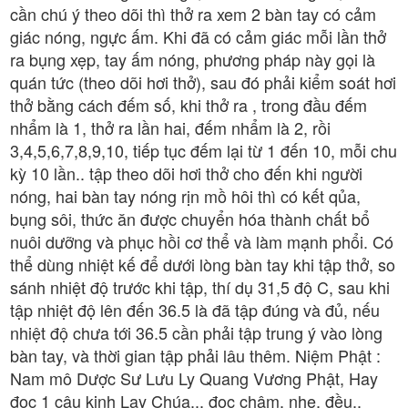
cần chú ý theo dõi thì thở ra xem 2 bàn tay có cảm
giác nóng, ngực ấm. Khi đã có cảm giác mỗi lần thở
ra bụng xẹp, tay ấm nóng, phương pháp này gọi là
quán tức (theo dõi hơi thở), sau đó phải kiểm soát hơi
thở bằng cách đếm số, khi thở ra , trong đầu đếm
nhẩm là 1, thở ra lần hai, đếm nhẩm là 2, rồi
3,4,5,6,7,8,9,10, tiếp tục đếm lại từ 1 đến 10, mỗi chu
kỳ 10 lần.. tập theo dõi hơi thở cho đến khi người
nóng, hai bàn tay nóng rịn mồ hôi thì có kết qủa,
bụng sôi, thức ăn được chuyển hóa thành chất bổ
nuôi dưỡng và phục hồi cơ thể và làm mạnh phổi. Có
thể dùng nhiệt kế để dưới lòng bàn tay khi tập thở, so
sánh nhiệt độ trước khi tập, thí dụ 31,5 độ C, sau khi
tập nhiệt độ lên đến 36.5 là đã tập đúng và đủ, nếu
nhiệt độ chưa tới 36.5 cần phải tập trung ý vào lòng
bàn tay, và thời gian tập phải lâu thêm. Niệm Phật :
Nam mô Dược Sư Lưu Ly Quang Vương Phật, Hay
đọc 1 câu kinh Lạy Chúa.., đọc chậm, nhẹ, đều..