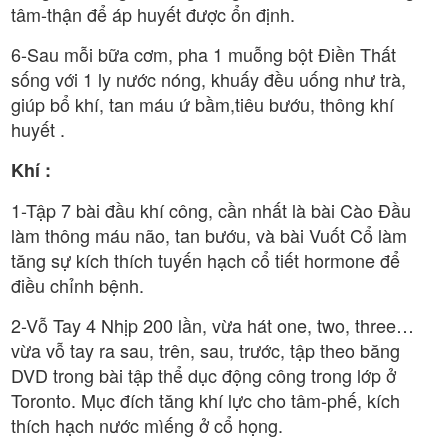
tâm-thận để áp huyết được ổn định.
6-Sau mỗi bữa cơm, pha 1 muỗng bột Điền Thất
sống với 1 ly nước nóng, khuấy đều uống như trà,
giúp bổ khí, tan máu ứ bầm,tiêu bướu, thông khí
huyết .
Khí :
1-Tập 7 bài đầu khí công, cần nhất là bài Cào Đầu
làm thông máu não, tan bướu, và bài Vuốt Cổ làm
tăng sự kích thích tuyến hạch cổ tiết hormone để
điều chỉnh bệnh.
2-Vỗ Tay 4 Nhịp 200 lần, vừa hát one, two, three…
vừa vỗ tay ra sau, trên, sau, trước, tập theo băng
DVD trong bài tập thể dục động công trong lớp ở
Toronto. Mục đích tăng khí lực cho tâm-phế, kích
thích hạch nước mìếng ở cổ họng.