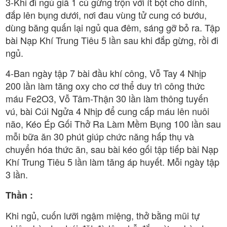
3-Khi đi ngủ giã 1 củ gừng trộn với ít bột cho dính,
đắp lên bụng dưới, nơi đau vùng tử cung có bướu,
dùng băng quấn lại ngủ qua đêm, sáng gỡ bỏ ra. Tập
bài Nạp Khí Trung Tiêu 5 lần sau khi đắp gừng, rồi đi
ngủ.
4-Ban ngày tập 7 bài đầu khí công, Vỗ Tay 4 Nhịp
200 lần làm tăng oxy cho cơ thể duy trì công thức
máu Fe2O3, Vỗ Tâm-Thận 30 lần làm thông tuyến
vú, bài Cúi Ngửa 4 Nhịp để cung cấp máu lên nuôi
não, Kéo Ép Gối Thở Ra Làm Mềm Bụng 100 lần sau
mỗi bữa ăn 30 phút giúp chức năng hấp thụ và
chuyển hóa thức ăn, sau bài kéo gối tập tiếp bài Nạp
Khí Trung Tiêu 5 lần làm tăng áp huyết. Mỗi ngày tập
3 lần.
Thần :
Khi ngủ, cuốn lưỡi ngậm miệng, thở bằng mũi tự