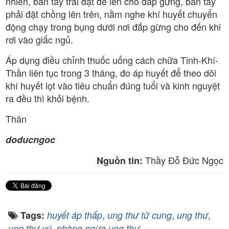
nhiên, bàn tay trái đặt đè lên chỗ đắp gừng, bàn tay
phải đặt chồng lên trên, nằm nghe khí huyết chuyển
động chạy trong bụng dưới nơi đắp gừng cho đến khi
rơi vào giấc ngủ.
Áp dụng điều chỉnh thuốc uống cách chữa Tinh-Khí-
Thần liên tục trong 3 tháng, đo áp huyết để theo dõi
khí huyết lọt vào tiêu chuẩn đúng tuổi và kinh nguyệt
ra đều thì khỏi bệnh.
Thân
doducngoc
Thầy Đỗ Đức Ngọc
Nguồn tin:
,
,
,
Tags:
huyết áp thấp
ung thư tử cung
ung thư
,
ung thư vú
phòng ngừa ung thư