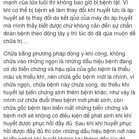
mạnh của lứa tuổi thì không bao giờ bị bệnh tật. Vì
khi cơ thể bị bệnh sẽ làm thay đổi khí huyết tức là áp
huyết sẽ bị thay đổi do kết qủa của máy đo áp huyết
mà mình thấy biết được chứ không cần đến sự chẩn
đoán bệnh theo đông tây y thì lúc đó đã qúa muộn để
chữa trị…
Chữa bằng phương pháp đông y-khí công, không
chữa vào những ngọn là những dấu hiệu bệnh đang
có do biến chứng và hậu qủa của gốc bệnh là thiếu
máu và thiếu khí, nên chữa gốc bệnh mới là chính, vì
chữa ngọn, chữa bệnh này chưa xong, do thiếu khí
huyết lại biến chứng sinh thêm bệnh khác, như vậy là
mình cứ chữa đuổi theo bệnh mới phát sinh, còn
chữa gốc bệnh làm biến mất những biến chứng và
bệnh mới sẽ không có điều kiện để phát sinh khi khí
huyết được phục hồi đầy đủ. Sau khi khí huyết phục
hồi được đầy đủ thì còn những dấu hiệu bệnh nơi nào
bị tắc nghẹt khí huyết không lưu thông đến lúc đó