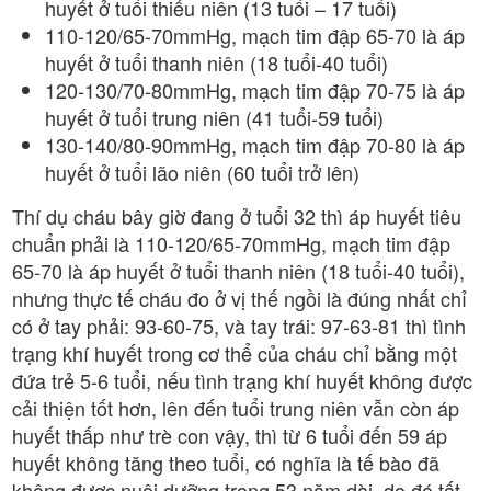
huyết ở tuổi thiếu niên (13 tuổi – 17 tuổi)
110-120/65-70mmHg, mạch tim đập 65-70 là áp
huyết ở tuổi thanh niên (18 tuổi-40 tuổi)
120-130/70-80mmHg, mạch tim đập 70-75 là áp
huyết ở tuổi trung niên (41 tuổi-59 tuổi)
130-140/80-90mmHg, mạch tim đập 70-80 là áp
huyết ở tuổi lão niên (60 tuổi trở lên)
Thí dụ cháu bây giờ đang ở tuổi 32 thì áp huyết tiêu
chuẩn phải là 110-120/65-70mmHg, mạch tim đập
65-70 là áp huyết ở tuổi thanh niên (18 tuổi-40 tuổi),
nhưng thực tế cháu đo ở vị thế ngồi là đúng nhất chỉ
có ở tay phải: 93-60-75, và tay trái: 97-63-81 thì tình
trạng khí huyết trong cơ thể của cháu chỉ bằng một
đứa trẻ 5-6 tuổi, nếu tình trạng khí huyết không được
cải thiện tốt hơn, lên đến tuổi trung niên vẫn còn áp
huyết thấp như trè con vậy, thì từ 6 tuổi đến 59 áp
huyết không tăng theo tuổi, có nghĩa là tế bào đã
không được nuôi dưỡng trong 53 năm dài, do đó tất