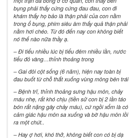
một trận đá bóng ở cơ quan, con thấy bên
bụng phải thấy cứng cứng đau đau, con đi
khám thấy họ bảo là thận phải của con nằm
trong ổ bụng, phim siêu âm thấy quả thận phải
nằm hơi chéo. Từ đó đến nay con không biết
nó thế nào nữa thầy ạ.
– Đi tiểu nhiều lúc bị tiểu đêm nhiều lần, nước
tiểu đỏ vàng…thỉnh thoảng trong
– Gai đôi cột sống (6 năm), hiện nay toàn bị
đau buốt từ chỗ thắt xuống vùng mông bên trái
– Bệnh trĩ, thỉnh thoảng sưng hậu môn, chảy
máu nhẹ, rất khó chịu (tiền sử con bị 2 lần táo
bón rất nặng gây chảy máu), cứ ngồi xổm là có
cảm giác hậu môn sa xuống và bờ hậu môn lồi
ra một chút..
– Hay ợ hơi, khó thở, không biết con có bị dạ