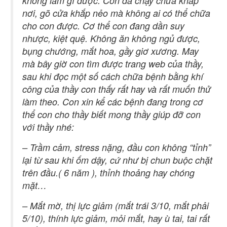
không làm gì được. Con đã chạy chữa khắp
nơi, gõ cửa khắp nẻo mà không ai có thể chữa
cho con được. Cơ thể con đang dần suy
nhược, kiệt quệ. Không ăn không ngủ được,
bụng chướng, mắt hoa, gầy giơ xương. May
mà bây giờ con tìm được trang web của thầy,
sau khi đọc một số cách chữa bệnh bằng khí
công của thầy con thấy rất hay và rất muốn thử
làm theo. Con xin kể các bệnh đang trong cơ
thể con cho thầy biết mong thầy giúp đỡ con
với thầy nhé:
– Trầm cảm, stress nặng, đầu con không “tỉnh”
lại từ sau khi ốm dậy, cứ như bị chun buộc chặt
trên đầu.( 6 năm ), thỉnh thoảng hay chóng
mặt…
– Mắt mờ, thị lực giảm (mắt trái 3/10, mắt phải
5/10), thính lực giảm, mỏi mắt, hay ù tai, tai rất