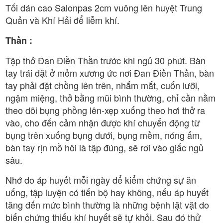
Tối dán cao Salonpas 2cm vuông lên huyệt Trung
Quản và Khí Hải để liễm khí.
Thần :
Tập thở Đan Điền Thần trước khi ngủ 30 phút. Bàn
tay trái đặt ở mỏm xương ức nơi Đan Điền Thần, bàn
tay phải đặt chồng lên trên, nhắm mắt, cuốn lưỡi,
ngậm miệng, thở bằng mũi bình thường, chỉ cần nằm
theo dõi bụng phồng lên-xẹp xuống theo hơi thở ra
vào, cho đến cảm nhận được khí chuyển động từ
bụng trên xuống bụng dưới, bụng mềm, nóng ấm,
bàn tay rịn mồ hôi là tập đúng, sẽ rơi vào giấc ngủ
sâu.
Nhớ đo áp huyết mỗi ngày để kiểm chứng sự ăn
uống, tập luyện có tiến bộ hay không, nếu áp huyết
tăng đến mức bình thường là những bệnh lặt vặt do
biến chứng thiếu khí huyết sẽ tự khỏi. Sau đó thử