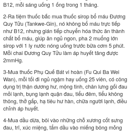
B12, mỗi sáng uống 1 ống trong 1 tháng.
2-Ra tiệm thuốc bắc mua thuốc sirop bổ máu Đương
Quy Tửu (Tankwe-Gin), nó không bổ máu trực tiếp
như B12, nhưng gián tiếp chuyển hóa thức ăn thành
chất bổ máu, giúp ăn ngủ ngon, pha 2 muổng lớn
sirop với 1 ly nước nóng uống trước bữa cơm 5 phút.
Mỗi chai Đương Quy Tửu làm áp huyết tăng được
2mmHg.
3-Mua thuốc Phụ Quế Bát vi hoàn (Fu Qui Ba Wei
Wan), mỗi tối đi ngủ ngậm hay uống 25 viên, có công
dụng trị thận dương hư, mộng tinh, chân lưng gối đau
mỏi lạnh, bụng lạnh quặn đau, tiểu đêm, tiểu không
thông, thở gấp, hạ tiêu hư hàn, chữa người lạnh, điều
chỉnh áp huyết.
4-Mua dầu dừa, bôi vào những chỗ xương cốt sưng
đau, trĩ, xúc miệng, tẩm dầu vào miếng bông mỏng