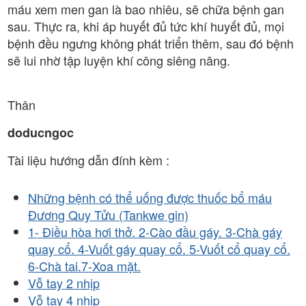
máu xem men gan là bao nhiêu, sẽ chữa bệnh gan
sau. Thực ra, khi áp huyết đủ tức khí huyết đủ, mọi
bệnh đều ngưng không phát triển thêm, sau đó bệnh
sẽ lui nhờ tập luyện khí công siêng năng.
Thân
doducngoc
Tài liệu hướng dẫn đính kèm :
Những bệnh có thể uống được thuốc bổ máu
Đương Quy Tửu (Tankwe gin)
1- Điều hòa hơi thở. 2-Cào đầu gáy. 3-Chà gáy
quay cổ. 4-Vuốt gáy quay cổ. 5-Vuốt cổ quay cổ.
6-Chà tai.7-Xoa mặt.
Vỗ tay 2 nhịp
Vỗ tay 4 nhịp