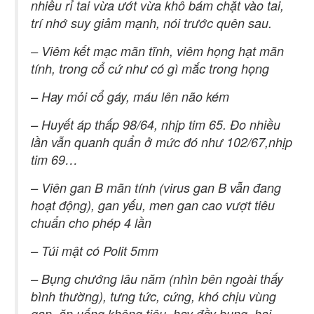
nhiều rỉ tai vừa ướt vừa khô bám chặt vào tai,
trí nhớ suy giảm mạnh, nói trước quên sau.
– Viêm kết mạc mãn tĩnh, viêm họng hạt mãn
tính, trong cổ cứ như có gì mắc trong họng
– Hay mỏi cổ gáy, máu lên não kém
– Huyết áp thấp 98/64, nhịp tim 65. Đo nhiều
lần vẫn quanh quẩn ở mức đó như 102/67,nhịp
tim 69…
– Viên gan B mãn tính (virus gan B vẫn đang
hoạt động), gan yếu, men gan cao vượt tiêu
chuẩn cho phép 4 lần
– Túi mật có Polit 5mm
– Bụng chướng lâu năm (nhìn bên ngoài thấy
bình thường), tưng tức, cứng, khó chịu vùng
gan, ăn uống không tiêu, hay đầy bụng, hai