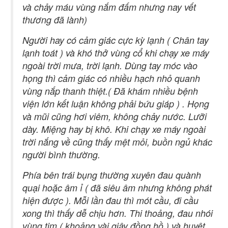
và chảy máu vùng nắm đấm nhưng nay vết
thương đã lành)
Người hay có cảm giác cực kỳ lạnh ( Chân tay
lạnh toát ) và khó thở vùng cổ khi chạy xe máy
ngoài trời mưa, trời lạnh. Dùng tay móc vào
họng thì cảm giác có nhiều hạch nhỏ quanh
vùng nắp thanh thiệt.( Đã khám nhiều bệnh
viện lớn kết luận không phải bứu giáp ) . Họng
và mũi cũng hơi viêm, không chảy nước. Lưỡi
dày. Miệng hay bị khô. Khi chạy xe máy ngoài
trời nắng về cũng thấy mệt mỏi, buồn ngủ khác
người bình thường.
Phía bên trái bụng thường xuyên đau quành
quại hoặc âm ỉ ( đã siêu âm nhưng không phát
hiện được ). Mỗi lần đau thì mót cầu, đi cầu
xong thì thấy dễ chịu hơn. Thi thoảng, đau nhói
vùng tim ( khoảng vài giây đồng hồ ) và huyệt