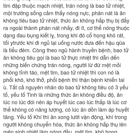
tim đập thuộc mạch nhiệt, trán nóng là bao tử nhiệt,
mội trường sống cảm thấy nóng nực, phân nát là ăn
không tiêu bao tử nhiệt, thức ăn không hấp thụ bị đẩy
ra ngoài thành phân nát nhầy, đi ít, cơ thể nóng thuộc
dạng đau bụng kiết lỵ, trong khi đó cổ họng khô rát,
tối ytrước khi đi ngủ lại uống nước đưa đến hậu qũa
là tiểu đêm. Còng theo ngũ hành truyền bệnh, bao tử
ăn không tiêu gọi là bao tử thực nhiệt thì dẫn dến
những biến chứng trán nóng, người lừ đừ mệt mỏi
không tỉnh táo, mệt tim, bao tử nhiệt thì con nó là
phổi khô, khó thở, phổi bệnh thì thận bệnh khiến tai
ù. Tất cả nguyên nhân do bao tử không tiêu có 3 yếu
tố, yếu tố Tinh là những thức ăn không điều độ, ăn
lúc no lúc đói nên áp huyết lúc cao lúc thấp là lúc cơ
thể không có năng lượng, có lúc ăn dồn làm áp huyết
tăng. Yếu tố Khí thì ăn xong lười vận động, khí trong
người không chuyển hóa, thức ăn không hấp thụ lên
mên sinh nhiệt làm nóng đầu, mệt tim, khô họng,