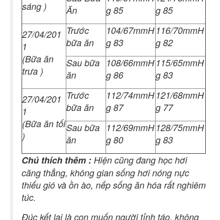
sáng )
Ăn
g 85
g 85
Trước
104/67mmH
116/70mmH
27/04/201
bữa ăn
g 83
g 82
1
(Bữa ăn
Sau bữa
108/66mmH
115/65mmH
trưa )
ăn
g 86
g 83
Trước
112/74mmH
121/68mmH
27/04/201
bữa ăn
g 87
g 77
1
(Bữa ăn tối
Sau bữa
112/69mmH
128/75mmH
)
ăn
g 80
g 83
Chú thích thêm :
Hiện cũng đang học hơi
căng thẳng, không gian sống hơi nóng nực
thiếu gió và ồn ào, nếp sống ăn hóa rất nghiêm
túc.
Đúc kết lại là con muốn người tỉnh táo, không