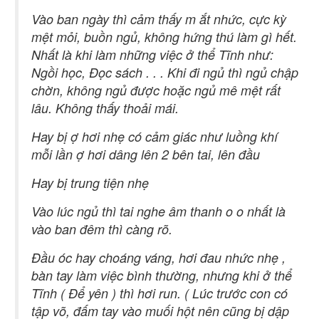
Vào ban ngày thì cảm thấy m ắt nhức, cực kỳ
mệt mỏi, buồn ngủ, không hứng thú làm gì hết.
Nhất là khi làm những việc ở thể Tĩnh như:
Ngồi học, Đọc sách . . . Khi đi ngủ thì ngủ chập
chờn, không ngủ được hoặc ngủ mê mệt rất
lâu. Không thấy thoải mái.
Hay bị ợ hơi nhẹ có cảm giác như luồng khí
mỗi lần ợ hơi dâng lên 2 bên tai, lên đầu
Hay bị trung tiện nhẹ
Vào lúc ngủ thì tai nghe âm thanh o o nhất là
vào ban đêm thì càng rõ.
Đầu óc hay choáng váng, hơi đau nhức nhẹ ,
bàn tay làm việc bình thường, nhưng khi ở thể
Tĩnh ( Để yên ) thì hơi run. ( Lúc trước con có
tập võ, đấm tay vào muối hột nên cũng bị dập