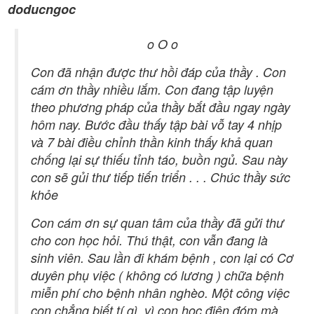
doducngoc
o O o
Con đã nhận được thư hồi đáp của thầy . Con
cám ơn thầy nhiều lắm. Con đang tập luyện
theo phương pháp của thầy bắt đầu ngay ngày
hôm nay. Bước đầu thấy tập bài vỗ tay 4 nhịp
và 7 bài điều chỉnh thần kinh thấy khả quan
chống lại sự thiếu tỉnh táo, buồn ngủ. Sau này
con sẽ gủi thư tiếp tiến triển . . . Chúc thầy sức
khỏe
Con cám ơn sự quan tâm của thầy đã gửi thư
cho con học hỏi. Thú thật, con vẫn đang là
sinh viên. Sau lần đi khám bệnh , con lại có Cơ
duyên phụ việc ( không có lương ) chữa bệnh
miễn phí cho bệnh nhân nghèo. Một công việc
con chẳng biết tí gì, vì con học điện đóm mà.