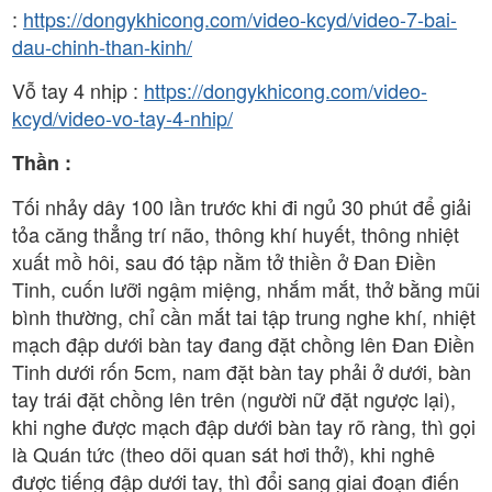
:
https://dongykhicong.com/video-kcyd/video-7-bai-
dau-chinh-than-kinh/
Vỗ tay 4 nhịp :
https://dongykhicong.com/video-
kcyd/video-vo-tay-4-nhip/
Thần :
Tối nhảy dây 100 lần trước khi đi ngủ 30 phút để giải
tỏa căng thẳng trí não, thông khí huyết, thông nhiệt
xuất mồ hôi, sau đó tập nằm tở thiền ở Đan Điền
Tinh, cuốn lưỡi ngậm miệng, nhắm mắt, thở bằng mũi
bình thường, chỉ cần mắt tai tập trung nghe khí, nhiệt
mạch đập dưới bàn tay đang đặt chồng lên Đan Điền
Tinh dưới rốn 5cm, nam đặt bàn tay phải ở dưới, bàn
tay trái đặt chồng lên trên (người nữ đặt ngược lại),
khi nghe được mạch đập dưới bàn tay rõ ràng, thì gọi
là Quán tức (theo dõi quan sát hơi thở), khi nghê
được tiếng đập dưới tay, thì đổi sang giai đoạn điến