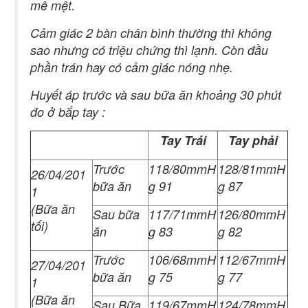
mê mệt.
Cảm giác 2 bàn chân bình thường thì không
sao nhưng có triệu chứng thì lạnh. Còn đầu
phần trán hay có cảm giác nóng nhẹ.
Huyết áp trước và sau bữa ăn khoảng 30 phút
đo ở bắp tay :
Tay Trái
Tay phải
Trước
118/80mmH
128/81mmH
26/04/201
bữa ăn
g 91
g 87
1
(Bữa ăn
Sau bữa
117/71mmH
126/80mmH
tối)
ăn
g 83
g 82
Trước
106/68mmH
112/67mmH
27/04/201
bữa ăn
g 75
g 77
1
(Bữa ăn
Sau Bữa
119/67mmH
124/78mmH