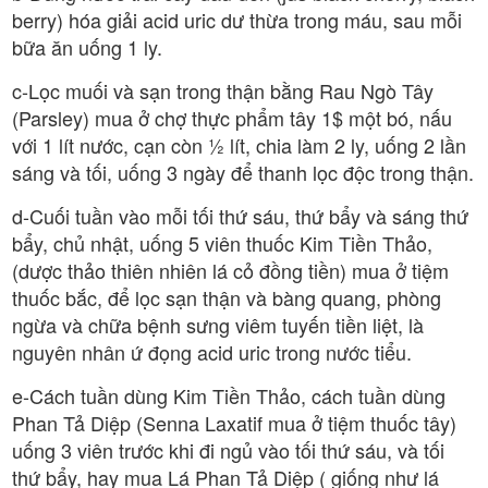
berry) hóa giải acid uric dư thừa trong máu, sau mỗi
bữa ăn uống 1 ly.
c-Lọc muối và sạn trong thận bằng Rau Ngò Tây
(Parsley) mua ở chợ thực phẩm tây 1$ một bó, nấu
với 1 lít nước, cạn còn ½ lít, chia làm 2 ly, uống 2 lần
sáng và tối, uống 3 ngày để thanh lọc độc trong thận.
d-Cuối tuần vào mỗi tối thứ sáu, thứ bẩy và sáng thứ
bẩy, chủ nhật, uống 5 viên thuốc Kim Tiền Thảo,
(dược thảo thiên nhiên lá cỏ đồng tiền) mua ở tiệm
thuốc bắc, để lọc sạn thận và bàng quang, phòng
ngừa và chữa bệnh sưng viêm tuyến tiền liệt, là
nguyên nhân ứ đọng acid uric trong nước tiểu.
e-Cách tuần dùng Kim Tiền Thảo, cách tuần dùng
Phan Tả Diệp (Senna Laxatif mua ở tiệm thuốc tây)
uống 3 viên trước khi đi ngủ vào tối thứ sáu, và tối
thứ bẩy, hay mua Lá Phan Tả Diệp ( giống như lá