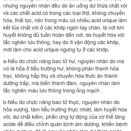
nhưng nguyên nhân đều do ăn uống dư thừa chất vôi
và các chất acid có trong các loại thịt, không chuyển
hóa, thải lọc, nên trong máu có nhiều acid urique làm
kết tủa chất vôi ở các khớp ngón tay chân, là nơi khí
huyết không đủ tuần hoàn đến nơi, do huyết hóa vôi
tắc nghẽn lưu thông, hay do ít vận động các khớp,
mới làm cho acid urique ngưng tụ ở các khớp.
a-Nếu do chức năng bao tử hư, nguyên nhân do mẹ
nó là hỏa ở tiểu trường hư, không phân thanh hóa
trọc, không hấp thụ và chuyển hóa thức ăn thành
dưỡng trấp, mà biến thành đàm, nguyên nhân làm
tắc nghẽn máu lưu thông trong ống mạch .
b-Nếu do chức năng bao tử thực, nguyên nhân do
hỏa vượng, tâm tiểu trường thực nhiệt, làm huyết hóa
vôi, dư chất kiềm, phản ứng tự động của cơ thể tăng
acide để điều chỉnh quân bình âm dương, khiến bệnh
nhân ợ chua, đó là nguyên nhân làm dư thừa acide