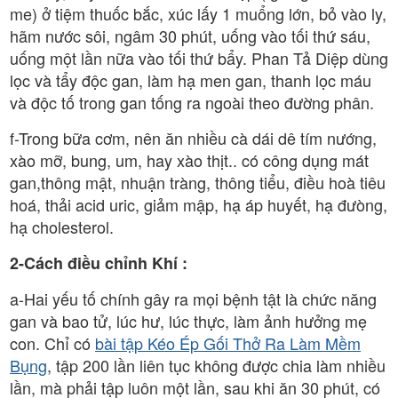
me) ở tiệm thuốc bắc, xúc lấy 1 muổng lớn, bỏ vào ly,
hãm nước sôi, ngâm 30 phút, uống vào tối thứ sáu,
uống một lần nữa vào tối thứ bẩy. Phan Tả Diệp dùng
lọc và tẩy độc gan, làm hạ men gan, thanh lọc máu
và độc tố trong gan tống ra ngoài theo đường phân.
f-Trong bữa cơm, nên ăn nhiều cà dái dê tím nướng,
xào mỡ, bung, um, hay xào thịt.. có công dụng mát
gan,thông mật, nhuận tràng, thông tiểu, điều hoà tiêu
hoá, thải acid uric, giảm mập, hạ áp huyết, hạ đưòng,
hạ cholesterol.
2-Cách điều chỉnh Khí :
a-Hai yếu tố chính gây ra mọi bệnh tật là chức năng
gan và bao tử, lúc hư, lúc thực, làm ảnh hưởng mẹ
con. Chỉ có
bài tập Kéo Ép Gối Thở Ra Làm Mềm
Bụng
, tập 200 lần liên tục không được chia làm nhiều
lần, mà phải tập luôn một lần, sau khi ăn 30 phút, có