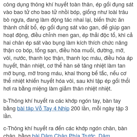
công dụng thông khí huyết toàn thân, ép gối đụng sát
vào bao tử cho bao tử nhồi bóp, giống như loài trâu
bò ngựa, đang làm động tác nhai lại, biến thức ăn
thành chất bổ, ép gối đụng sát vào gan, để giúp gan
hoạt động, điều chỉnh men gan, ép thải độc tố, khi cả
hai chân ép sát vào bụng làm kích thích chức năng
thận co bóp, tống sạn, điều hòa muối, đường, mỡ,
vôi, nước, thanh lọc thận, thanh lọc máu, điều hóa áp
huyết, thân nhiệt, cơ thể hàn sẽ tăng nhiệt làm tan
mỡ bụng, mỡ trong máu, khai thong bế tắc, nếu cơ
thể nhiệt khiến huyết hóa vôi, sau khi tập ép gối thổi
hơi ra bằng miệng làm giảm thân nhiệt nhiệt.
b-Thông khí huyết ra các khớp ngón tay, bàn tay
bằng
bài tập Vỗ Tay 4 Nhịp
200 lần, mỗi ngày tập 3
lần.
c-Thông khí huyết ra đến các khớp ngón chân, bàn
chân, bằng
bài Dậm Chân Phía Trước
,
Dậm