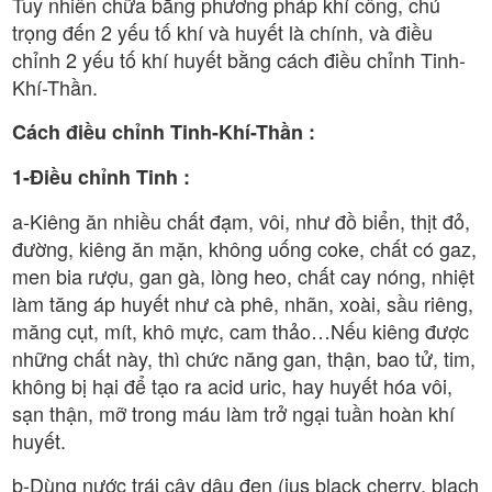
Tuy nhiên chữa bằng phương pháp khí công, chú
trọng đến 2 yếu tố khí và huyết là chính, và điều
chỉnh 2 yếu tố khí huyết bằng cách điều chỉnh Tinh-
Khí-Thần.
Cách điều chỉnh Tinh-Khí-Thần :
1-Điều chỉnh Tinh :
a-Kiêng ăn nhiều chất đạm, vôi, như đồ biển, thịt đỏ,
đường, kiêng ăn mặn, không uống coke, chất có gaz,
men bia rượu, gan gà, lòng heo, chất cay nóng, nhiệt
làm tăng áp huyết như cà phê, nhãn, xoài, sầu riêng,
măng cụt, mít, khô mực, cam thảo…Nếu kiêng được
những chất này, thì chức năng gan, thận, bao tử, tim,
không bị hại để tạo ra acid uric, hay huyết hóa vôi,
sạn thận, mỡ trong máu làm trở ngại tuần hoàn khí
huyết.
b-Dùng nước trái cây dâu đen (jus black cherry, blach