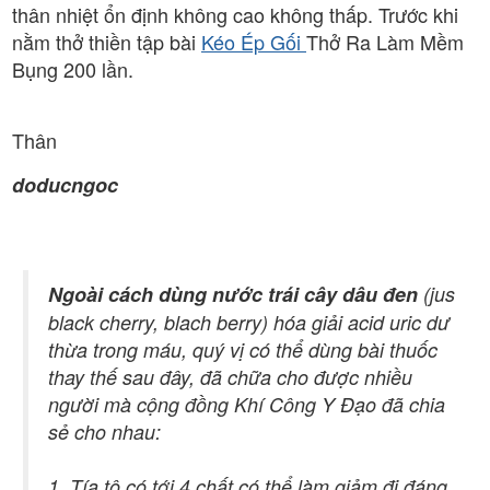
thân nhiệt ổn định không cao không thấp. Trước khi
nằm thở thiền tập bài
Kéo Ép Gối
Thở Ra Làm Mềm
Bụng 200 lần.
Thân
doducngoc
Ngoài cách
d
ùng nước trái cây dâu đen
(jus
black cherry, blach berry) hóa giải acid uric dư
thừa trong máu, quý vị có thể dùng bài thuốc
thay thế sau đây, đã chữa cho được nhiều
người mà cộng đồng Khí Công Y Đạo đã chia
sẻ cho nhau:
1. Tía tô có tới 4 chất có thể làm giảm đi đáng