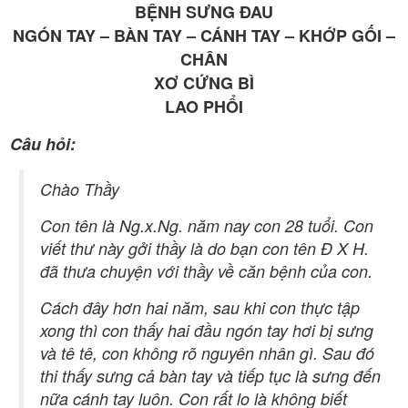
BỆNH SƯNG ĐAU
NGÓN TAY – BÀN TAY – CÁNH TAY – KHỚP GỐI –
CHÂN
XƠ CỨNG BÌ
LAO PHỔI
Câu hỏi:
Chào Thầy
Con tên là Ng.x.Ng. năm nay con 28 tuổi. Con
viết thư này gởi thầy là do bạn con tên Đ X H.
đã thưa chuyện với thầy về căn bệnh của con.
Cách đây hơn hai năm, sau khi con thực tập
xong thì con thấy hai đầu ngón tay hơi bị sưng
và tê tê, con không rõ nguyên nhân gì. Sau đó
thi thấy sưng cả bàn tay và tiếp tục là sưng đến
nữa cánh tay luôn. Con rất lo là không biết