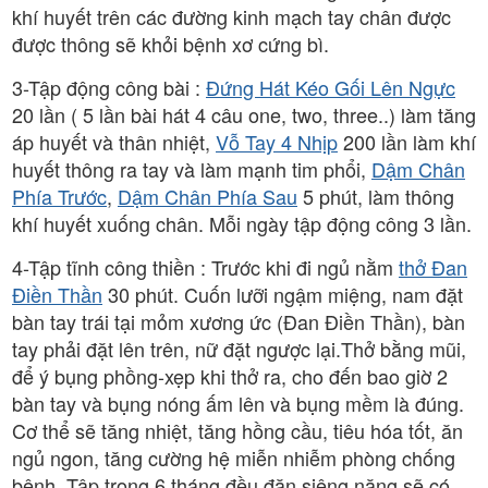
khí huyết trên các đường kinh mạch tay chân được
được thông sẽ khỏi bệnh xơ cứng bì.
3-Tập động công bài :
Đứng Hát Kéo Gối Lên Ngực
20 lần ( 5 lần bài hát 4 câu one, two, three..) làm tăng
áp huyết và thân nhiệt,
Vỗ Tay 4 Nhịp
200 lần làm khí
huyết thông ra tay và làm mạnh tim phổi,
Dậm Chân
Phía Trước
,
Dậm Chân Phía Sau
5 phút, làm thông
khí huyết xuống chân. Mỗi ngày tập động công 3 lần.
4-Tập tĩnh công thiền : Trước khi đi ngủ nằm
thở Đan
Điền Thần
30 phút. Cuốn lưỡi ngậm miệng, nam đặt
bàn tay trái tại mỏm xương ức (Đan Điền Thần), bàn
tay phải đặt lên trên, nữ đặt ngược lại.Thở bằng mũi,
để ý bụng phồng-xẹp khi thở ra, cho đến bao giờ 2
bàn tay và bụng nóng ấm lên và bụng mềm là đúng.
Cơ thể sẽ tăng nhiệt, tăng hồng cầu, tiêu hóa tốt, ăn
ngủ ngon, tăng cường hệ miễn nhiễm phòng chống
bệnh. Tập trong 6 tháng đều đặn siêng năng sẽ có