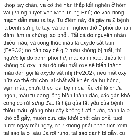
khớp tay chân, và cơ thể hàn thấp kết nghẽn ở hõm
vai ( vùng huyệt Vân Môn Trung Phủ) đè vào động
mạch dẫn máu ra tay. Từ điểm này đã gây ra 2 bệnh
là bệnh sưng tê tay, và bệnh nghẽn thở ở phổi do hàn
đàm làm ra chứng lao phổi. Tất cả do nguyên nhân
thiếu máu, và công thức máu là oxyde sắt tam
(Fe2O3) nó cần oxy để giữ máu không bị mất, thì
ngược lại do bệnh phổi hư, mặt xanh xao, thiếu khí
không đủ oxy, máu đỏ nếu mất oxy sẽ biến thành
máu đen gọi là oxyde sắt nhị (Fe2O2), nếu mất oxy
nữa cơ thể chỉ còn lại chất sắt khiến da hư hỏng,
sậm mầu, chữa theo loại bệnh da liễu chỉ là chữa
ngọn, máu từ dạng lỏng biến thành đặc, các gân khô
cứng co rút sưng đau là hậu qủa tất yếu của bệnh
thiếu máu, giống như cây không tưới nước, cành lá bị
khô dễ gẫy, muốn cứu cây khỏi chết cần phải tưới
nước ngay mỗi ngày, chứ không phải phân tích xem
tại sao lá bị sâu úa rơi rụng, tại sao cành bị gẫy, cứ