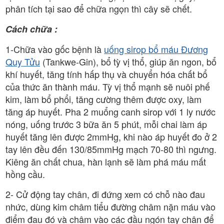
phân tích tại sao để chữa ngọn thì cây sẽ chết.
Cách chữa :
1-Chữa vào gốc bệnh là
uống sirop bổ máu Đương
Quy Tửu
(Tankwe-Gin), bổ tỳ vị thổ, giúp ăn ngon, bổ
khí huyết, tăng tính hấp thụ và chuyển hóa chất bổ
của thức ăn thành máu. Tỳ vị thổ mạnh sẽ nuôi phế
kim, làm bổ phổi, tăng cường thêm được oxy, làm
tăng áp huyết. Pha 2 muổng canh sirop với 1 ly nước
nóng, uống trước 3 bữa ăn 5 phút, mỗi chai làm áp
huyết tăng lên được 2mmHg, khi nào áp huyết đo ở 2
tay lên đều đến 130/85mmHg mạch 70-80 thì ngưng.
Kiêng ăn chất chua, hàn lạnh sẽ làm phá máu mất
hồng cầu.
2- Cử động tay chân, đi đứng xem có chỗ nào đau
nhức, dùng kim châm tiểu đường châm nặn máu vào
điểm đau đó và châm vào các đầu ngón tay chân để