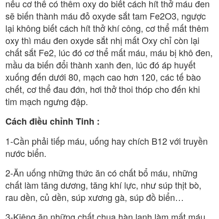
nếu cơ thể có thêm oxy do biết cách hít thở máu đen
sẽ biến thành máu đỏ oxyde sắt tam Fe2O3, ngược
lại không biết cách hít thở khí công, cơ thể mất thêm
oxy thì máu đen oxyde sắt nhị mất Oxy chỉ còn lại
chất sắt Fe2, lúc đó cơ thể mất máu, máu bị khô đen,
mầu da biến đổi thành xanh đen, lúc đó áp huyết
xuống đến dưới 80, mạch cao hơn 120, các tế bào
chết, cơ thể đau đớn, hơi thở thoi thóp cho đến khi
tim mạch ngưng đập.
Cách điều chỉnh Tinh :
1-Cần phải tiếp máu, uống hay chích B12 với truyền
nước biển.
2-Ăn uống những thức ăn có chất bổ máu, những
chất làm tăng dương, tăng khí lực, như súp thịt bò,
rau dền, củ dền, súp xương gà, súp đồ biển…
3-Kiêng ăn những chất chua hàn lạnh làm mất máu,