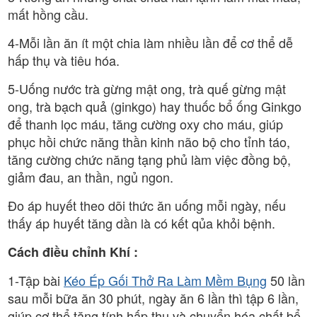
mất hồng cầu.
4-Mỗi lần ăn ít một chia làm nhiều lần để cơ thể dễ
hấp thụ và tiêu hóa.
5-Uống nước trà gừng mật ong, trà quế gừng mật
ong, trà bạch quả (ginkgo) hay thuốc bổ ống Ginkgo
để thanh lọc máu, tăng cường oxy cho máu, giúp
phục hồi chức năng thần kinh não bộ cho tỉnh táo,
tăng cường chức năng tạng phủ làm việc đồng bộ,
giảm đau, an thần, ngủ ngon.
Đo áp huyết theo dõi thức ăn uống mỗi ngày, nếu
thấy áp huyết tăng dần là có kết qủa khỏi bệnh.
Cách điều chỉnh Khí :
1-Tập bài
Kéo Ép Gối Thở Ra Làm Mềm Bụng
50 lần
sau mỗi bữa ăn 30 phút, ngày ăn 6 lần thì tập 6 lần,
giúp cơ thể tăng tính hấp thụ và chuyển hóa chất bổ