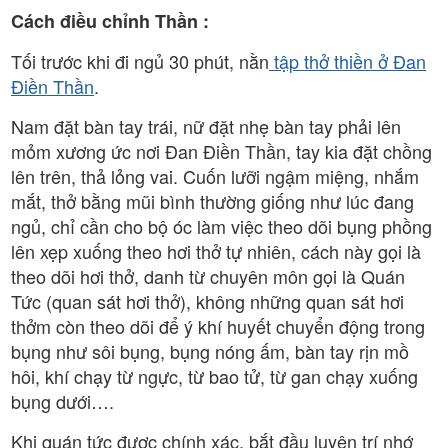
Cách điều chỉnh Thần :
Tối trước khi đi ngủ 30 phút, nằn
tập thở thiền ở Đan
Điền Thần
.
Nam đặt bàn tay trái, nữ đặt nhẹ bàn tay phải lên
mỏm xương ức nơi Đan Điền Thần, tay kia đặt chồng
lên trên, thả lỏng vai. Cuốn lưỡi ngậm miệng, nhắm
mắt, thở bằng mũi bình thường giống như lúc đang
ngủ, chỉ cần cho bộ óc làm việc theo dõi bụng phồng
lên xẹp xuống theo hơi thở tự nhiên, cách này gọi là
theo dõi hơi thở, danh từ chuyên môn gọi là Quán
Tức (quan sát hơi thở), không những quan sát hơi
thởm còn theo dõi để ý khí huyết chuyển động trong
bụng như sôi bụng, bụng nóng ấm, bàn tay rịn mồ
hôi, khí chạy từ ngực, từ bao tử, từ gan chạy xuống
bụng dưới….
Khi quán tức được chính xác, bắt đầu luyện trí nhớ