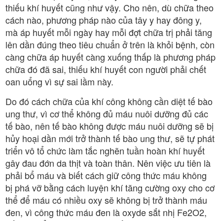
thiếu khí huyết cũng như vậy. Cho nên, dù chữa theo
cách nào, phương pháp nào của tây y hay đông y,
mà áp huyết mỗi ngày hay mỗi đợt chữa trị phải tăng
lên dần đúng theo tiêu chuẩn ở trên là khỏi bệnh, còn
càng chữa áp huyết càng xuống thấp là phương pháp
chữa đó đã sai, thiếu khí huyết con người phải chết
oan uổng vì sự sai lầm này.
Do đó cách chữa của khí công không cần diệt tế bào
ung thư, vì cơ thể không đủ máu nuôi dưỡng đủ các
tế bào, nên tế bào không được máu nuôi dưỡng sẽ bị
hủy hoại dần mới trở thành tế bào ung thư, sẽ tự phát
triển vô tổ chức làm tắc nghẽn tuần hoàn khí huyết
gây đau đớn da thịt và toàn thân. Nên việc ưu tiên là
phải bổ máu và biết cách giữ công thức máu không
bị phá vỡ bằng cách luyện khí tăng cường oxy cho cơ
thể để máu có nhiều oxy sẽ không bị trở thành máu
đen, vì công thức máu đen là oxyde sắt nhị Fe2O2,