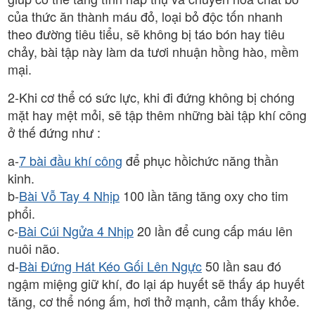
của thức ăn thành máu đỏ, loại bỏ độc tốn nhanh
theo đường tiêu tiểu, sẽ không bị táo bón hay tiêu
chảy, bài tập này làm da tươi nhuận hồng hào, mềm
mại.
2-Khi cơ thể có sức lực, khi đi đứng không bị chóng
mặt hay mệt mỏi, sẽ tập thêm những bài tập khí công
ở thế đứng như :
a-
7 bài đầu khí công
để phục hồichức năng thần
kinh.
b-
Bài Vỗ Tay 4 Nhịp
100 lần tăng tăng oxy cho tim
phổi.
c-
Bài Cúi Ngửa 4 Nhịp
20 lần để cung cấp máu lên
nuôi não.
d-
Bài Đứng Hát Kéo Gối Lên Ngực
50 lần sau đó
ngậm miệng giữ khí, đo lại áp huyết sẽ thấy áp huyết
tăng, cơ thể nóng ấm, hơi thở mạnh, cảm thấy khỏe.