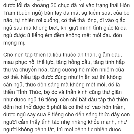
được tối đa khoảng 30 chục đã rơi vào trạng thái Hôn
Trầm (buồn ngủ) bàn tay đã mất sự kiểm soát của bộ
não, tự nhiên rơi xuống, cơ thể thả lỏng, đi vào giấc
ngủ sâu mà không biết, khi giựt mình tỉnh giấc là đã
ngủ được 8 tiếng êm đềm không mệt mỏi đau đớn
mộng mị.
Cho nên tập thiền là liếu thuốc an thần, giảm đau,
mau phục hồi thể lực, tăng hồng cầu, tăng tính hấp
thụ và chuyển hóa, tăng cường hệ miễn nhiễm của
cơ thể. Nếu tập được đúng như thiền sư thì không
cần ngủ, thức đến sáng mà không mệt mỏi, đó là
thiền Tỉnh Thức, bộ óc và thần kinh cũng thư giãn
như được ngủ 16 tiếng, còn chỉ bắt đầu tập thở thiền
đếm hơi thở được 5 phút là cơ thể rơi vào hôn trầm,
được ngủ say sưa 8 tiếng cho đến sáng thức dậy con
người cảm thấy tỉnh táo nhẹ nhàng khỏe mạnh, như
người không bệnh tật, thì mọi bệnh tự nhiên được