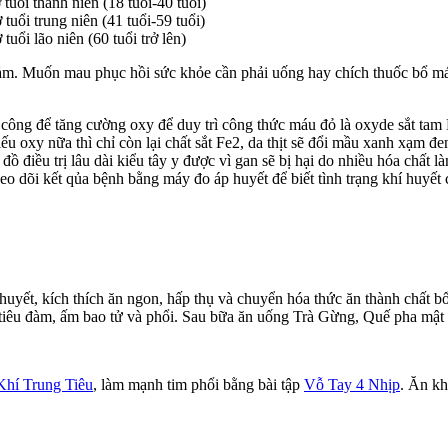
uổi thanh niên (18 tuổi-40 tuổi)
uổi trung niên (41 tuổi-59 tuổi)
ổi lão niên (60 tuổi trở lên)
iảm. Muốn mau phục hồi sức khỏe cần phải uống hay chích thuốc bổ má
 công để tăng cường oxy để duy trì công thức máu đỏ là oxyde sắt tam 
u oxy nữa thì chỉ còn lại chất sắt Fe2, da thịt sẽ đổi mầu xanh xạm đe
ồ điều trị lâu dài kiểu tây y được vì gan sẽ bị hại do nhiều hóa chất
o dõi kết qủa bệnh bằng máy đo áp huyết để biết tình trạng khí huyết 
uyết, kích thích ăn ngon, hấp thụ và chuyển hóa thức ăn thành chất b
tiêu đàm, ấm bao tử và phổi. Sau bữa ăn uống Trà Gừng, Quế pha mật o
hí Trung Tiêu
, làm mạnh tim phổi bằng bài tập
Vỗ Tay 4 Nhịp
. Ăn kh