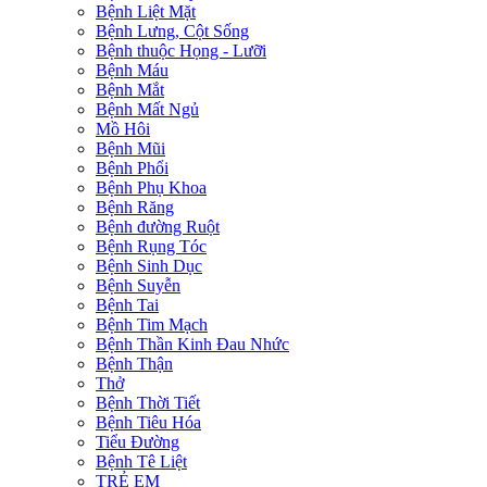
Bệnh Liệt Mặt
Bệnh Lưng, Cột Sống
Bệnh thuộc Họng - Lưỡi
Bệnh Máu
Bệnh Mắt
Bệnh Mất Ngủ
Mồ Hôi
Bệnh Mũi
Bệnh Phổi
Bệnh Phụ Khoa
Bệnh Răng
Bệnh đường Ruột
Bệnh Rụng Tóc
Bệnh Sinh Dục
Bệnh Suyễn
Bệnh Tai
Bệnh Tim Mạch
Bệnh Thần Kinh Đau Nhức
Bệnh Thận
Thở
Bệnh Thời Tiết
Bệnh Tiêu Hóa
Tiểu Đường
Bệnh Tê Liệt
TRẺ EM