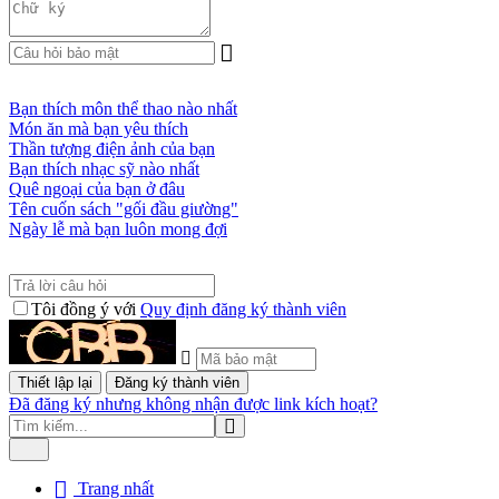
Bạn thích môn thể thao nào nhất
Món ăn mà bạn yêu thích
Thần tượng điện ảnh của bạn
Bạn thích nhạc sỹ nào nhất
Quê ngoại của bạn ở đâu
Tên cuốn sách "gối đầu giường"
Ngày lễ mà bạn luôn mong đợi
Tôi đồng ý với
Quy định đăng ký thành viên
Đã đăng ký nhưng không nhận được link kích hoạt?
Trang nhất