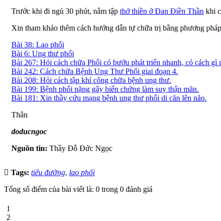
Trước khi đi ngủ 30 phút, nằm tập
thở thiền ở Đan Điền Thần
khi c
Xin tham khảo thêm cách hướng dẫn tự chữa trị bằng phương pháp 
Bài 38: Lao phổi
Bài 6: Ung thư phổi
Bài 267: Hỏi cách chữa Phổi có bướu phát triển nhanh, có cách gì 
Bài 242: Cách chữa Bệnh Ung Thư Phổi giai đoạn 4.
Bài 208: Hỏi cách tập khí công chữa bệnh ung thư.
Bài 199: Bệnh phổi nặng gây biến chứng làm suy thận mãn.
Bài 181: Xin thầy cứu mạng bệnh ung thư phổi di căn lên não.
Thân
doducngoc
Nguồn tin:
Thầy Đỗ Đức Ngọc
Tags:
tiểu đường
,
lao phổi
Tổng số điểm của bài viết là: 0 trong 0 đánh giá
1
2