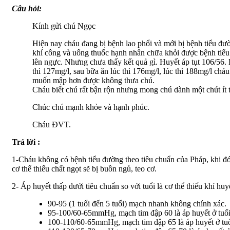
Câu hỏi:
Kính gửi chú Ngọc
Hiện nay cháu đang bị bệnh lao phổi và mới bị bệnh tiểu đườ
khí công và uống thuốc hạnh nhân chữa khỏi được bệnh tiểu đ
lên ngực. Nhưng chưa thấy kết quả gì. Huyết áp tụt 106/56. 
thì 127mg/l, sau bữa ăn lúc thì 176mg/l, lúc thì 188mg/l chá
muốn mập hơn được không thưa chú.
Cháu biết chú rất bận rộn nhưng mong chú dành một chút ít 
Chúc chú mạnh khỏe và hạnh phúc.
Cháu ĐVT.
Trả lời :
1-Cháu không có bệnh tiểu đường theo tiêu chuẩn của Pháp, khi đói
cơ thể thiếu chất ngọt sẽ bị buồn ngủ, teo cơ.
2- Áp huyết thấp dưới tiêu chuẩn so với tuổi là cơ thể thiếu khí h
90-95 (1 tuổi đến 5 tuổi) mạch nhanh không chính xác.
95-100/60-65mmHg, mạch tim đập 60 là áp huyết ở tuổi t
100-110/60-65mmHg, mạch tim đập 65 là áp huyết ở tuổi 