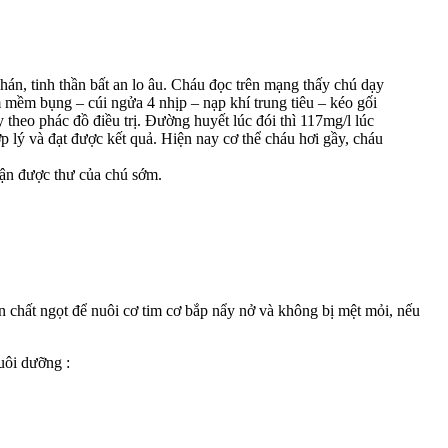
hán, tinh thần bất an lo âu. Cháu đọc trên mạng thấy chú dạy
 mềm bụng – cúi ngửa 4 nhịp – nạp khí trung tiêu – kéo gối
theo phác đồ điều trị. Đường huyết lúc đói thì 117mg/l lúc
p lý và đạt được kết quả. Hiện nay cơ thể cháu hơi gầy, cháu
hận được thư của chú sớm.
n chất ngọt để nuôi cơ tim cơ bắp nẩy nở và không bị mệt mỏi, nếu
uôi dưỡng :