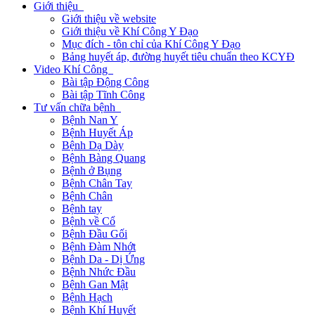
Giới thiệu
Giới thiệu về website
Giới thiệu về Khí Công Y Đạo
Mục đích - tôn chỉ của Khí Công Y Đạo
Bảng huyết áp, đường huyết tiêu chuẩn theo KCYĐ
Video Khí Công
Bài tập Động Công
Bài tập Tĩnh Công
Tư vấn chữa bệnh
Bệnh Nan Y
Bệnh Huyết Áp
Bệnh Dạ Dày
Bệnh Bàng Quang
Bệnh ở Bụng
Bệnh Chân Tay
Bệnh Chân
Bệnh tay
Bệnh về Cổ
Bệnh Đầu Gối
Bệnh Đàm Nhớt
Bệnh Da - Dị Ứng
Bệnh Nhức Đầu
Bệnh Gan Mật
Bệnh Hạch
Bệnh Khí Huyết