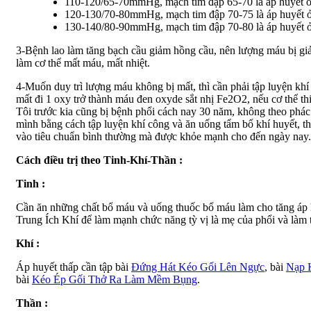
110-120/65-70mmHg, mạch tim đập 65-70 là áp huyết ở t
120-130/70-80mmHg, mạch tim đập 70-75 là áp huyết ở t
130-140/80-90mmHg, mạch tim đập 70-80 là áp huyết ở tu
3-Bệnh lao làm tăng bạch cầu giảm hồng cầu, nên lượng máu bị g
làm cơ thể mất máu, mất nhiệt.
4-Muốn duy trì lượng máu không bị mất, thì cần phải tập luyện khí
mất đi 1 oxy trở thành máu đen oxyde sắt nhị Fe2O2, nếu cơ thể thiế
Tôi trước kia cũng bị bệnh phổi cách nay 30 năm, không theo phác đ
mình bằng cách tập luyện khí công và ăn uống tẩm bổ khí huyết, the
vào tiêu chuẩn bình thường mà được khỏe mạnh cho đến ngày nay.
Cách điều trị theo Tinh-Khí-Thần :
Tinh :
Cần ăn những chất bổ máu và uống thuốc bổ máu làm cho tăng áp h
Trung Ích Khí để làm mạnh chức năng tỳ vị là mẹ của phổi và làm 
Khí :
Áp huyết thấp cần tập bài
Đứng Hát Kéo Gối Lên Ngực
, bài
Nạp K
bài
Kéo Ép Gối Thở Ra Làm Mềm Bụng
.
Thần :