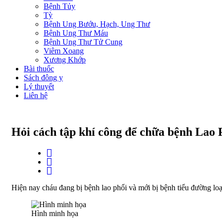
Bệnh Tủy
Tỳ
Bệnh Ung Bướu, Hạch, Ung Thư
Bệnh Ung Thư Máu
Bệnh Ung Thư Tử Cung
Viêm Xoang
Xương Khớp
Bài thuốc
Sách đông y
Lý thuyết
Liên hệ
Hỏi cách tập khí công để chữa bệnh Lao
Hiện nay cháu đang bị bệnh lao phổi và mới bị bệnh tiểu đường loạ
Hình minh họa