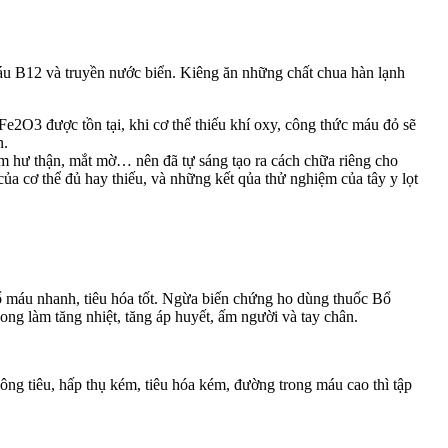
u B12 và truyền nước biển. Kiêng ăn những chất chua hàn lạnh
Fe2O3 được tồn tại, khi cơ thể thiếu khí oxy, công thức máu đỏ sẽ
n.
 làm hư thận, mắt mờ… nên đã tự sáng tạo ra cách chữa riêng cho
của cơ thể đủ hay thiếu, và những kết qủa thử nghiệm của tây y lọt
ổ máu nhanh, tiêu hóa tốt. Ngừa biến chứng ho dùng thuốc Bổ
ng làm tăng nhiệt, tăng áp huyết, ấm người và tay chân.
ông tiêu, hấp thụ kém, tiêu hóa kém, đường trong máu cao thì tập