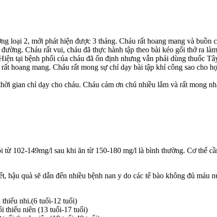
ng loại 2, mới phát hiện được 3 tháng. Cháu rất hoang mang và buồn c
ường. Cháu rất vui, cháu đã thực hành tập theo bài kéo gối thở ra làm
Hiện tại bệnh phổi của cháu đã ổn định nhưng vẫn phải dùng thuốc Tây 
u rất hoang mang. Cháu rất mong sự chỉ dạy bài tập khí công sao cho hợ
thời gian chỉ dạy cho cháu. Cháu cảm ơn chú nhiều lắm và rất mong n
 từ 102-149mg/l sau khi ăn từ 150-180 mg/l là bình thường. Cơ thể cầ
uyết, hậu quà sẽ dẫn đến nhiều bệnh nan y do các tế bào không đủ máu n
hiếu nhi.(6 tuổi-12 tuổi)
thiếu niên (13 tuổi-17 tuổi)