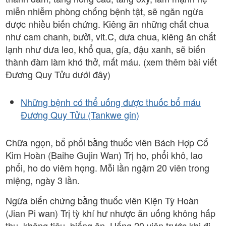
miễn nhiễm phòng chống bệnh tật, sẽ ngăn ngừa
được nhiều biến chứng. Kiêng ăn những chất chua
như cam chanh, bưởi, vit.C, dưa chua, kiêng ăn chất
lạnh như dưa leo, khổ qua, gía, đậu xanh, sẽ biến
thành đàm làm khó thở, mất máu. (xem thêm bài viết
Đương Quy Tửu dưới đây)
Những bệnh có thể uống được thuốc bổ máu
Đương Quy Tửu (Tankwe gin)
Chữa ngọn, bổ phổi bằng thuốc viên Bách Hợp Cố
Kim Hoàn (Baihe Gujin Wan) Trị ho, phổi khô, lao
phổi, ho do viêm họng. Mỗi lần ngậm 20 viên trong
miệng, ngày 3 lần.
Ngừa biến chứng bằng thuốc viên Kiện Tỳ Hoàn
(Jian Pi wan) Trị tỳ khí hư nhược ăn uống không hấp
thụ, không tiêu, biếng ăn. Uống 20 viên trước khi đi