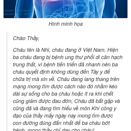
Hình minh họa
Chào Thầy,
Cháu tên là Nhi, cháu đang ở Việt Nam. Hiện
ba cháu đang bị bệnh ung thư phổi di căn hạch
trung thất, vì bệnh tiến triển đã nhanh nên ba
cháu quyết định không dùng đến Tây y để
chữa trị mà xin về. Cháu đang lang thang trên
mạng mong tìm được cách nào đó nhằm kéo
dài sự sống cho ba cháu hoặc ít ra khi chết
cũng giảm được đau đớn, Cháu đã bắt gặp và
cũng đã và đang tìm hiểu về môn Khí công y
đạo của thầy mấy ngày nay mong tìm được
con đường đúng đắn nhất để ba cháu bớt
bệnh, mong thầy chỉ dạy cho cháu!