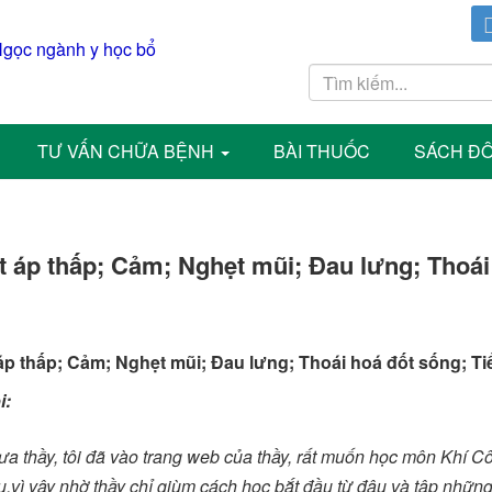
TƯ VẤN CHỮA BỆNH
BÀI THUỐC
SÁCH Đ
 áp thấp; Cảm; Nghẹt mũi; Đau lưng; Thoái
áp thấp; Cảm; Nghẹt mũi; Đau lưng; Thoái hoá đốt sống; T
i:
ưa thầy, tôi đã vào trang web của thầy, rất muốn học môn Khí C
u,vì vậy nhờ thầy chỉ giùm cách học bắt đầu từ đâu và tập nhữn