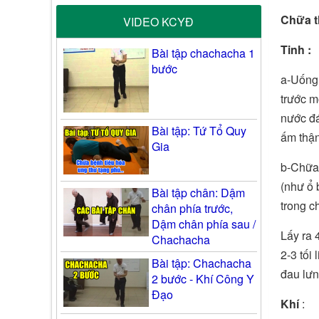
Chữa t
VIDEO KCYĐ
Tinh :
Bài tập chachacha 1
bước
a-Uống
trước m
nước đá
Bài tập: Tứ Tổ Quy
ấm thận
Gia
b-Chữa 
(như ổ 
Bài tập chân: Dậm
trong c
chân phía trước,
Dậm chân phía sau /
Lấy ra 
Chachacha
2-3 tối 
Bài tập: Chachacha
đau lưn
2 bước - Khí Công Y
Đạo
Khí
: