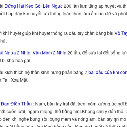
ài
Đứng Hát Kéo Gối Lên Ngực
200 lần làm tăng áp huyết và th
ồi bóp đẩy khí huyết lưu thông toàn thân làm ấm bao tử và phổ
rì khí huyết giúp khí huyết thông ra đầu tay chân bằng bài
Vỗ Ta
hút.
úi Ngửa 2 Nhịp
,
Vặn Mình 2 Nhịp
20 lần, để sửa lại đốt sống lư
 bị khô hóa gai..
ài kích thích hệ thần kinh hưng phấn bằng
7 bài đầu của khí cô
 Tai, Xoa Mặt.
ở Đan Điền Thần
: Nam, bàn tay trái đặt trên mỏm xương ức nơi 
t cuốn lưỡi, ngậm miệng, thở bằng mũi.Không chú ý đến thở, c
o đến khi nghe bụng sôi, bụng mềm và nóng ấm, bàn tay rịn mồ h
n, mặt hồng hào, làm tăng hồng cầu, tăng áp huyết và thân nhiệ