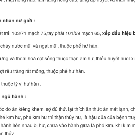
 nhân nữ giới :
t trái 103/71 mạch 75,tay phải 101/59 mạch 65,
xếp dấu hiệu 
 chảy nước mũi và ngạt mũi, thuộc phế hư hàn.
lưng và thoái hoá cột sống thuộc thận âm hư, thiếu huyết nuôi x
ợt rêu trắng rất mỏng, thuộc phế hư hàn.
thuộc tỳ vị hư hàn .
n ngũ hành :
c do ăn kiêng khem, sợ đủ thứ. lại thích ăn thức ăn mát lạnh, chu
phế kim hư, phế kim hư thì thận thủy hư, là hậu qủa của bệnh tru
 hành liền nhau bị hư, chữa vào hành giữa là phế kim. khi kim 
ận thủy.