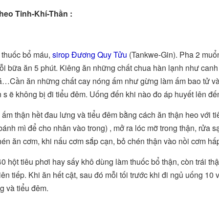
heo Tinh-Khí-Thần :
 thuốc bổ máu,
sirop Đương Quy Tửu
(Tankwe-Gin). Pha 2 muổn
ỗi bữa ăn 5 phút. Kiêng ăn những chất chua hàn lạnh như canh c
…Cần ăn những chất cay nóng ấm như gừng làm ấm bao tử và p
 s ẽ không bị đi tiểu đêm. Uống đến khi nào đo áp huyết lên 
ấm thận hềt đau lưng và tiểu đêm bằng cách ăn thận heo với tiê
bánh mì để cho nhân vào trong) , mở ra lóc mỡ trong thận, rửa sạ
hén ăn cơm, khi nấu cơm sắp cạn, bỏ chén thận vào nồi cơm hấp 
40 hột tiêu phơi hay sấy khô dùng làm thuốc bổ thận, còn trái thậ
liên tiếp. Khi ăn hết cật, sau đó mỗi tối trước khi đi ngủ uống 10
g và tiểu đêm.