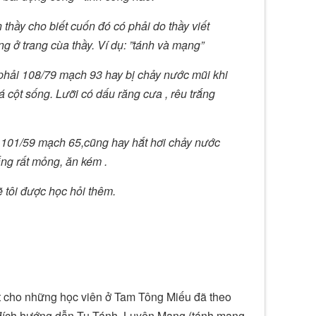
hầy cho biết cuốn đó có phải do thầy viết
g ở trang cùa thầy. Ví dụ: ”tánh và mạng”
y phải 108/79 mạch 93 hay bị chảy nước mũi khi
oá cột sống. Lưỡi có dấu răng cưa , rêu trắng
ải 101/59 mạch 65,cũng hay hắt hơi chảy nước
ắng rất mỏng, ăn kém .
 tôi được học hỏi thêm.
át cho những học viên ở Tam Tông Miếu đã theo
mục đích hướng dẫn Tu Tánh, Luyện Mạng (tánh mạng