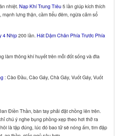
ân nhiệt.
Nạp Khí Trung Tiêu
5 lần giúp kích thích
i, mạnh lưng thận, cầm tiểu đêm, ngừa cảm sổ
y 4 Nhịp
200 lần.
Hát Dậm Chân Phía Trước Phía
ng làm thông khí huyết trên mỗi đốt sống và đĩa
ng
: Cào Đầu, Cào Gáy, Chà Gáy, Vuốt Gáy, Vuốt
Đan Điền Thần, bàn tay phải đặt chồng lên trên.
hỉ chú ý nghe bụng phồng-xẹp theo hơi thở ra
ôi là tập đúng, lúc đó bao tử sẽ nóng ấm, tim đập
t, an thần, giấc ngủ sâu hơn.