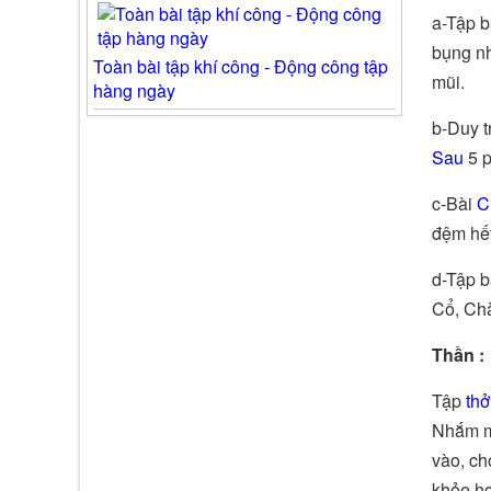
a-Tập b
bụng nh
Toàn bài tập khí công - Động công tập
mũi.
hàng ngày
b-Duy t
Sau
5 p
c-Bài
C
đệm hết
d-Tập b
Cổ, Chà
Thần :
Tập
th
Nhắm mắ
vào, ch
khỏe hơ