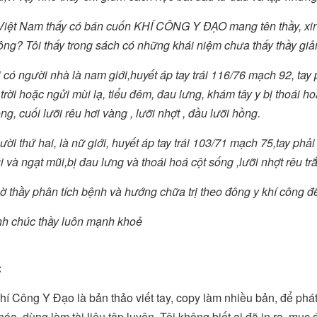
Việt Nam thấy có bán cuốn KHÍ CÔNG Y ĐẠO mang tên thầy, xin t
ng? Tôi thấy trong sách có những khái niệm chưa thấy thầy giản
 có người nhà là nam giới,huyết áp tay trái 116/76 mạch 92, ta
 trời hoặc ngửi mùi lạ, tiểu đêm, đau lưng, khám tây y bị thoái h
g, cuối lưỡi rêu hơi vàng , lưỡi nhợt , đầu lưỡi hồng.
ời thứ hai, là nữ giới, huyết áp tay trái 103/71 mạch 75,tay ph
 và ngạt mũi,bị đau lưng và thoái hoá cột sống ,lưỡi nhợt rêu tr
ờ thầy phân tích bệnh và hướng chữa trị theo đông y khí công đẽ
nh chúc thầy luôn mạnh khoẻ
:
í Công Y Đạo là bản thảo viết tay, copy làm nhiều bản, để ph
hóa, dùng làm tài liệu tập luyện. Tôi không biết ai đã in ra, 