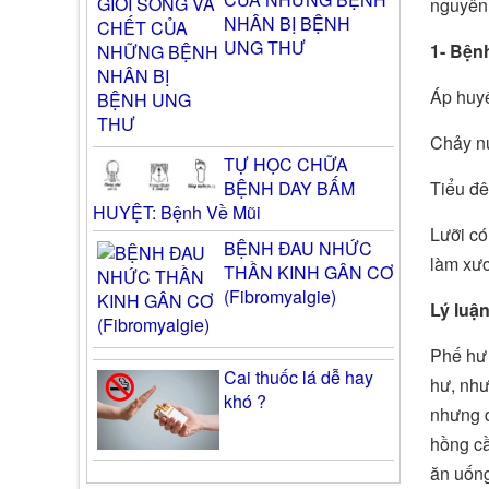
nguyên 
NHÂN BỊ BỆNH
UNG THƯ
1- Bện
Áp huyế
Chảy nư
TỰ HỌC CHỮA
BỆNH DAY BẤM
Tiểu đê
HUYỆT: Bệnh Về Mũi
Lưỡi có
BỆNH ĐAU NHỨC
làm xươ
THẦN KINH GÂN CƠ
(Fibromyalgie)
Lý luậ
Phế hư 
Cai thuốc lá dễ hay
hư, như
khó ?
nhưng d
hồng cầ
ăn uống