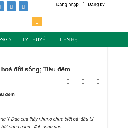
/
Đăng nhập
Đăng ký
ÔNG Y
LÝ THUYẾT
LIÊN HỆ
 hoá đốt sống; Tiểu đêm
iểu đêm
ông Y Đạo của thầy nhưng chưa biết bắt đầu từ
g bài động công –tĩnh công nào.