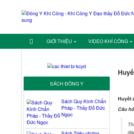
GIỚI THIỆU
VIDEO KHÍ CÔNG
Huyết
SÁCH ĐÔNG Y
Huyết 
Sách Quy Kinh Chẩn
Pháp - Thầy Đỗ Đức
Câu hỏ
Ngọc
Th
đâ
Sách Triệu chứng