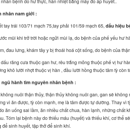
nhân bệnh do hư thực, hàn nhiệt bằng máy đo áp huyết..
h nhân nam giới :
t tay trái 103/71 mạch 75,tay phải 101/59 mạch 65,
dấu hiệu b
ớc mũi khi trở trời hoặc ngửi mùi lạ, do bệnh của phế yếu hư h
m, đau lưng, khám tây y bị thoái hoá cột sống, do bệnh của thậ
 dấu răng cưa thuộc gan hư, rêu trắng mỏng thuộc phế vị hư hàn,
ng khô lưỡi nhợt thuộc vị hàn , đầu lưỡi hồng thuộc tâm tỳ còn 
n ngũ hành tìm nguyên nhân bệnh :
không nuôi thận thủy, thận thủy không nuôi gan, gan sẽ không nu
ng vì ăn được, tỳ còn mạnh, mẹ là tâm được tự dưỡng. Thay vì t
o ăn uống sai lầm, ăn nhiều chất chua, hàn lạnh, những chất 
u. Tóm lại bệnh này do thiếu máu (huyết) và thiếu khí, cơ thể 
 để sinh huyết, tập thở để sinh khí.