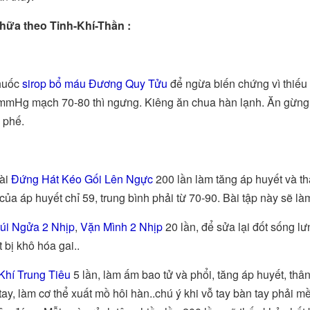
hữa theo Tinh-Khí-Thần :
huốc
sirop bổ máu Đương Quy Tửu
để ngừa biến chứng vì thiếu
mHg mạch 70-80 thì ngưng. Kiêng ăn chua hàn lạnh. Ăn gừng 
ị phế.
ài
Đứng Hát Kéo Gối Lên Ngực
200 lần làm tăng áp huyết và thâ
 của áp huyết chỉ 59, trung bình phải từ 70-90. Bài tập này sẽ là
úi Ngửa 2 Nhịp
,
Vặn Mình 2 Nhịp
20 lần, để sửa lại đốt sống lư
 bị khô hóa gai..
Khí Trung Tiêu
5 lần, làm ấm bao tử và phổi, tăng áp huyết, thân
tay, làm cơ thể xuất mồ hôi hàn..chú ý khi vỗ tay bàn tay phải