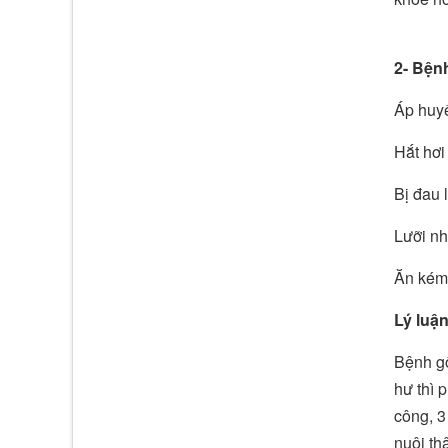
2- Bệnh
Áp huyế
Hắt hơi
Bị đau 
Lưỡi nh
Ăn kém 
Lý luậ
Bệnh gố
hư thì 
công, 3
nuôi th