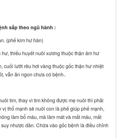
ệnh sắp theo ngũ hành :
àn. (phế kim hư hàn)
n hư, thiếu huyết nuôi xương thuộc thận âm hư
 cuối lưỡi rêu hơi vàng thuộc gốc thận hư nhiệt
tốt, vẫn ăn ngon chưa có bệnh..
ôi tim, thay vì tim không được mẹ nuôi thì phải
ỳ vị thổ mạnh sẽ nuôi con là phế giúp phế mạnh,
không làm bổ máu, mà làm mát và mất máu, mất
sẽ suy nhược dần. Chữa vào gốc bệnh là điều chỉnh