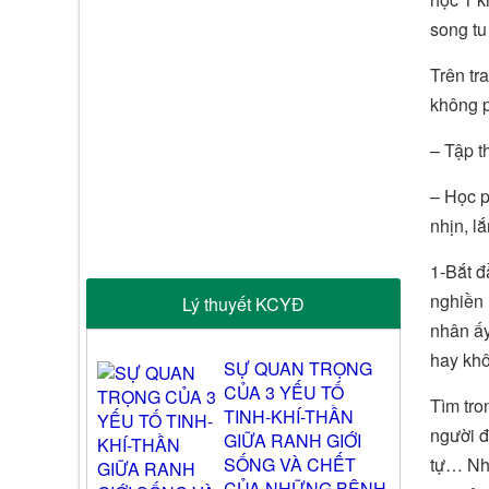
song tu 
Trên tr
không p
– Tập t
– Học p
nhịn, l
1-Bắt đ
nghiền 
Lý thuyết KCYĐ
nhân ấy
hay kh
SỰ QUAN TRỌNG
CỦA 3 YẾU TỐ
Tìm tro
TINH-KHÍ-THẦN
người đ
GIỮA RANH GIỚI
SỐNG VÀ CHẾT
tự… Nhữ
CỦA NHỮNG BỆNH