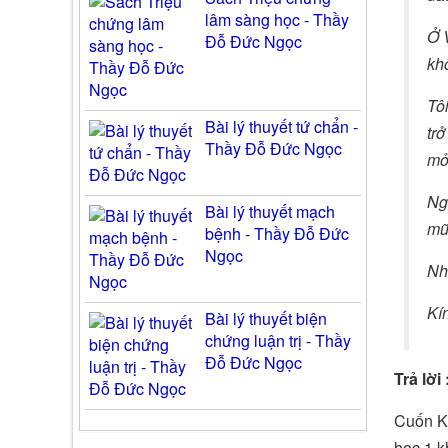
lâm sàng học - Thầy
Ở 
Đỗ Đức Ngọc
khô
Tôi
Bài lý thuyết tứ chẩn -
trở
Thầy Đỗ Đức Ngọc
mỏn
Ngư
Bài lý thuyết mạch
mũi
bệnh - Thầy Đỗ Đức
Ngọc
Nh
Kí
Bài lý thuyết biện
chứng luận trị - Thầy
Đỗ Đức Ngọc
Trả lời 
Cuốn Kh
học 1 k