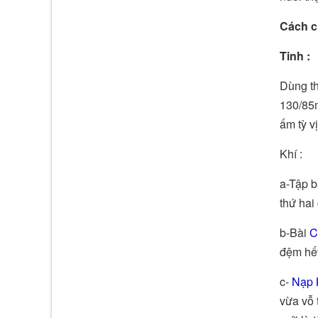
Cách c
Tinh :
Dùng t
130/85m
ấm tỳ v
Khí :
a-Tập b
thứ hai
b-Bài
C
đệm hết
c-
Nạp 
vừa vỗ 