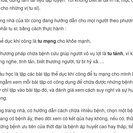
cho những vị tu sĩ).
ang nhà của tôi cũng đang hướng dẫn cho mọi người theo phươn
hải tu sĩ, bằng cách thực hành :
hể dục khí công là
tu mạng
cho khỏe mạnh,
hương pháp chữa bệnh cứu giúp người vô vụ lợi là
tu tánh
, vì
ắng nghe, tinh tấn, biết thương người, từ bi hỷ xả….
ầu học là tập các bài tập thể dục khí công để tu mạng cho mình
ngẫm xem mỗi bài tập có công dụng để chữa được những bệnh n
 chỉ tập vào bài tập đó, và đánh gíá xem cách suy nghĩ và sự 
ông.
ng trang nhà, có hướng dẫn cách chữa nhiều bệnh, chọn một bệ
ang có bệnh ấy, theo dõi xem có kết qủa hay không, nếu có, th
ng bệnh ưu tiên của thời đại là bệnh áp huyết cao hay thấp, tiể