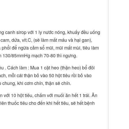
g canh sirop với 1 ly nước nóng, khuấy đều uống
am, dứa, vit.C, (sẽ làm mất máu và hại gan),
hổi để ngừa cảm sổ mũi, mũi mất mùi, tiêu làm
đến 130/85mmHg mạch 70-80 thì ngưng.
u . Cách làm : Mua 1 cật heo (thận heo) bổ đôi
ch, mỗi cái thận bỏ vào 50 hột tiêu rồi bỏ vào
chung, khi cơm chín, thận sẽ chín.
n với 10 hột tiêu, chấm với muối ăn hết 1 trái. Ăn
 viên thuốc tiêu cho đến khi hết tiêu, sẽ hết bệnh