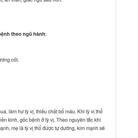
bệnh theo ngũ hành
:
ương cốt.
a, làm hư tỳ vị, thiếu chất bổ máu. Khi tỳ vị thổ
yền kinh, gốc bệnh ở tỳ vị. Theo nguyên tắc khí
mạnh, mẹ là tỳ vị thổ được tự dưỡng, kim mạnh sẽ