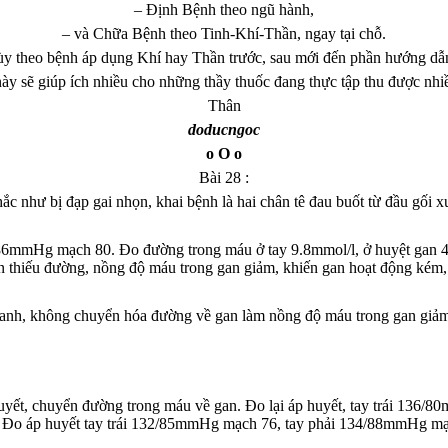
– Định Bệnh theo ngũ hành,
– và Chữa Bệnh theo Tinh-Khí-Thần, ngay tại chỗ.
y theo bệnh áp dụng Khí hay Thần trước, sau mới đến phần hướng dẫn
ày sẽ giúp ích nhiều cho những thầy thuốc đang thực tập thu được nhiề
Thân
doducngoc
o O o
Bài 28 :
c như bị đạp gai nhọn, khai bệnh là hai chân tê đau buốt từ đầu gối x
/86mmHg mạch 80. Đo đường trong máu ở tay 9.8mmol/l, ở huyệt gan 4.
 thiếu đường, nồng độ máu trong gan giảm, khiến gan hoạt động kém, 
anh, không chuyển hóa đường về gan làm nồng độ máu trong gan giảm th
huyết, chuyển đường trong máu về gan. Đo lại áp huyết, tay trái 13
a. Đo áp huyết tay trái 132/85mmHg mạch 76, tay phải 134/88mmHg mạc