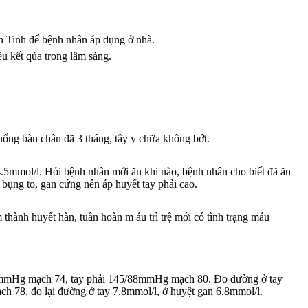
 Tinh để bệnh nhân áp dụng ở nhà.
u kết qủa trong lâm sàng.
uống bàn chân đã 3 tháng, tây y chữa không bớt.
5mmol/l. Hỏi bệnh nhân mới ăn khi nào, bệnh nhân cho biết đã ăn
bụng to, gan cứng nên áp huyết tay phải cao.
ành huyết hàn, tuần hoàn m áu trì trệ mới có tình trạng máu
6/80mmHg mạch 74, tay phải 145/88mmHg mạch 80. Đo đường ở tay
h 78, đo lại đường ở tay 7.8mmol/l, ở huyệt gan 6.8mmol/l.