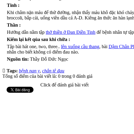
Tinh :
Khi châm nặn máu để thử đường, nhận thấy máu khô đặc khó chảy ra
broccoli, bắp cải, uống viên dầu cá A-D. Kiêng ăn thức ăn hàn lạn
Thần :
Hướng dẫn nằm tập
thở thiền ở Đan Điền Tinh
để bệnh nhân tự tập
Kiểm lại kết qủa sau khi chữa :
Tập bài hát one, two, three..
lên xuống cầu thang
, bài
Dậm Chân Ph
nhân cho biết không có điểm đau nào.
Nguồn tin:
Thầy Đỗ Đức Ngọc
Tags:
bệnh nan y
,
chân tê đau
Tổng số điểm của bài viết là: 0 trong 0 đánh giá
Click để đánh giá bài viết