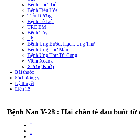
Bệnh Thời Tiết
Bệnh Tiêu Hóa
Tiểu Đường
Bệnh Tê Liệt
TRẺ EM
Bệnh Tủy
Tỳ
Bệnh Ung Bướu, Hạch, Ung Thư
Bệnh Ung Thư Máu
Bệnh Ung Thư Tử Cung
Viêm Xoang
Xương Khớp
Bài thuốc
Sách đông y
Lý thuyết
Liên hệ
Bệnh Nan Y-28 : Hai chân tê đau buốt từ