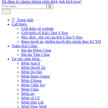
Đã đăng ký nhưng không nhận được link kích hoạt?
Trang nhất
Giới thiệu
Giới thiệu về website
Giới thiệu về Khí Công Y Đạo
Mục đích - tôn chỉ của Khí Công Y Đạo
Bảng huyết áp, đường huyết tiêu chuẩn theo KCYĐ
Video Khí Công
Bài tập Động Công
Bài tập Tĩnh Công
Tư vấn chữa bệnh
Bệnh Nan Y
Bệnh Huyết Áp
Bệnh Dạ Dày
Bệnh Bàng Quang
Bệnh ở Bụng
Bệnh Chân Tay
Bệnh Chân
Bệnh tay
Bệnh về Cổ
Bệnh Đầu Gối
Bệnh Đàm Nhớt