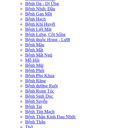
Bệnh Da - Dị Ứng
Bệnh Nhức Đầu
Bệnh Gan Mật
Bệnh Hạch
Bệnh Khí Huyết
Bệnh Liệt Mặt
Bệnh Lưng, Cột Sống
Bệnh thuộc Họng - Lưỡi
Bệnh Máu
Bệnh Mắt
Bệnh Mất Ngủ
Mồ Hôi
Bệnh Mũi
Bệnh Phổi
Bệnh Phụ Khoa
Bệnh Răng
Bệnh đường Ruột
Bệnh Rụng Tóc
Bệnh Sinh Dục
Bệnh Suyễn
Bệnh Tai
Bệnh Tim Mạch
Bệnh Thần Kinh Đau Nhức
Bệnh Thận
Thở