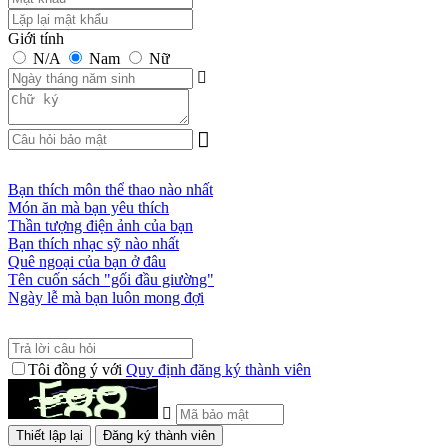
Giới tính
N/A
Nam
Nữ
Bạn thích môn thể thao nào nhất
Món ăn mà bạn yêu thích
Thần tượng điện ảnh của bạn
Bạn thích nhạc sỹ nào nhất
Quê ngoại của bạn ở đâu
Tên cuốn sách "gối đầu giường"
Ngày lễ mà bạn luôn mong đợi
Tôi đồng ý với
Quy định đăng ký thành viên