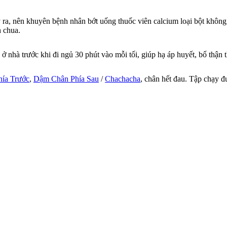
, nên khuyên bệnh nhân bớt uống thuốc viên calcium loại bột không ta
h chua.
 ở nhà trước khi đi ngủ 30 phút vào mỗi tối, giúp hạ áp huyết, bổ thận
ía Trước
,
Dậm Chân Phía Sau
/
Chachacha
, chân hết đau. Tập chạy đ