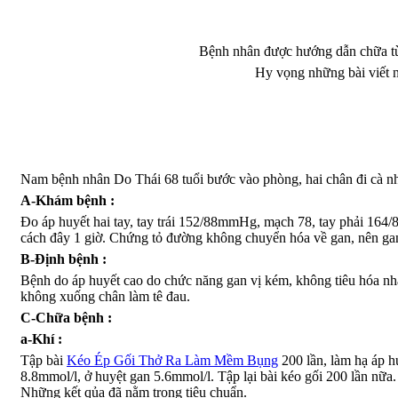
Bệnh nhân được hướng dẫn chữa tù
Hy vọng những bài viết n
Nam bệnh nhân Do Thái 68 tuổi bước vào phòng, hai chân đi cà nhắ
A-Khám bệnh :
Đo áp huyết hai tay, tay trái 152/88mmHg, mạch 78, tay phải 164
cách đây 1 giờ. Chứng tỏ đường không chuyển hóa về gan, nên gan
B-Định bệnh :
Bệnh do áp huyết cao do chức năng gan vị kém, không tiêu hóa nh
không xuống chân làm tê đau.
C-Chữa bệnh :
a-Khí :
Tập bài
Kéo Ép Gối Thở Ra Làm Mềm Bụng
200 lần, làm hạ áp 
8.8mmol/l, ở huyệt gan 5.6mmol/l. Tập lại bài kéo gối 200 lần nữ
Những kết qủa đã nằm trong tiêu chuẩn.