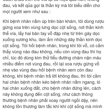
đau, và kết qủa gọi là thần kỳ mà tôi biểu diễn cho
mọi người xem như sau :
Khi bệnh nhân nằm úp trên bàn khám, tôi dùng rượu
gừng xoa trên vùng lưng dọc cột sống, nơi thần kinh
thể vía, lấy hai bàn tay vỗ đập nhẹ từ trên gáy dọc
xuống xương khu, làm ấm những dây thần kinh dọc
cột sống. Tôi hỏi bệnh nhân, trong khi tôi vỗ, có cảm
thấy vùng nào đau không, nếu còn vùng đau thì họ
chỉ, lúc đó dùng kim thử tiểu đường châm nặn máu
nhiều điểm nơi vùng đau, rồI lạI xoa rượu gừng vỗ
nhẹ vào vùng đau hỏI bệnh nhân xem còn đau
không, khi bệnh nhân trả lờI không đau, thì tôi cầm
hai chân bệnh nhân kéo bệnh nhân nằm ngang, ló
hai chân xuống đất, cho bệnh nhân đứng lên, cách
này không đụng đến cột sống, như cách thông
thường bệnh nhân phải xoay người ngồi dậy, nên
không tồn thương làm tắc khí khí cột sống mà mình