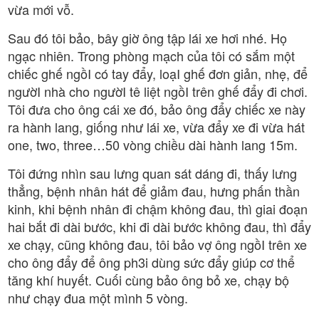
vừa mới vỗ.
Sau đó tôi bảo, bây giờ ông tập lái xe hơi nhé. Họ
ngạc nhiên. Trong phòng mạch của tôi có sắm một
chiếc ghế ngồI có tay đẩy, loạI ghế đơn giản, nhẹ, để
ngườI nhà cho ngườI tê liệt ngồI trên ghế đẩy đi chơi.
Tôi đưa cho ông cái xe đó, bảo ông đẩy chiếc xe này
ra hành lang, giống như lái xe, vừa đẩy xe đi vừa hát
one, two, three…50 vòng chiều dài hành lang 15m.
Tôi đứng nhìn sau lưng quan sát dáng đi, thấy lưng
thẳng, bệnh nhân hát để giảm đau, hưng phấn thần
kinh, khi bệnh nhân đi chậm không đau, thì giai đoạn
hai bắt đi dài bước, khi đi dài bước không đau, thì đẩy
xe chạy, cũng không đau, tôi bảo vợ ông ngồI trên xe
cho ông đẩy để ông ph3i dùng sức đẩy giúp cơ thể
tăng khí huyết. Cuối cùng bảo ông bỏ xe, chạy bộ
như chạy đua một mình 5 vòng.