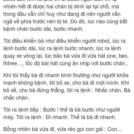
nhìên hết đi được hai chân bị dính lại tại chỗ, mà
trong đầu vẫn chỉ huy như đang đi nên người vẫn
ngã về phía trước nên bị té. Do đó, lúc nào cũng bắt
bệnh nhân bước dài, bước nhanh.
Tôi điều khiển bà như điều khiển người robot, lúc ra
lệnh bước dài, lúc ra lệnh bước nhanh, lúc ra lệnh
quay xe vòng lại, lúc bảo bà vừa đi vừa hát one, two,
thtree…, tốc độ bài hát cùng ăn nhịp với bước chân..
Khi tôi thấy bà đi nhanh bình thường như người khỏe
mạnh không bệnh, tôi bỏ xe, cho bà đi một mình. Khi
bỏ xẻ, cho bà đứng thẳng, tôi ra lệnh : Nhấc chân. Bà
chấc chân.
Tôi ra lệnh tiếp : Bước ! thế là bà bước như người
máy. Tôi ra lệnh : Đi nhanh. Thế là bà đi nhanh.
Bỗng nhiên bà vừa đi, vừa réo gọi con gái : Con…