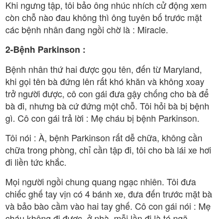
Khi ngưng tập, tôi bảo ông nhúc nhích cử động xem
còn chỗ nào đau không thì ông tuyên bố trước mặt
các bệnh nhân đang ngồi chờ là : Miracle.
2-Bệnh Parkinson :
Bệnh nhân thứ hai được gọu tên, đến từ Maryland,
khi gọi tên bà đứng lên rất khó khăn và không xoay
trở người được, cô con gái đưa gậy chống cho bà để
bà đi, nhưng bà cứ đứng một chỗ. Tôi hỏi bà bị bệnh
gì. Cô con gái trả lời : Mẹ cháu bị bệnh Parkinson.
Tôi nói : À, bệnh Parkinson rất dễ chữa, không cần
chữa trong phòng, chỉ cần tập đi, tôi cho bà lái xe hơi
đi liền tức khắc.
Mọi người ngồi chung quang ngạc nhiên. Tôi đưa
chiếc ghế tay vịn có 4 bánh xe, đưa đến trước mặt bà
và bảo bào cầm vào hai tay ghế. Cô con gái nói : Mẹ
cháu không đi được, ở nhà, mỗi lần đi là té ngã.