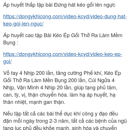
Áp huyết thấp tập bài Đứng hát kéo gối lên ngực
https://dongykhicong.com/video-kcyd/video-dung-hat-
keo-goi-len-nguc/
Áp huyết cao tập Bài Kéo Ép Gối Thở Ra Làm Mềm
Bụng :
https://dongykhicong.com/video-kcyd/video-keo-ep-
goi/
Vỗ tay 4 Nhịp 200 lần, tăng cường Phế khí, Kéo Ép
Gối Thở Ra Làm Mền Bụng 200 lần, Cúi Ngửa 4
Nhịp, Vặn Mình 4 Nhịp 20 lần, giúp tạng phủ tâm,
can, tỳ, vị, thận chuyển hóa. làm hạ áp huyết, hạ
thân nhiệt, mạnh gan thận.
Nếu tập tất cả các bài thể dục khí công y đạo đều
đặn mỗi ngày trong 2-3 năm, tất cả các bệnh của ngũ
tạng lục phủ đều khỏe mạnh, sinh hóa và chuyển