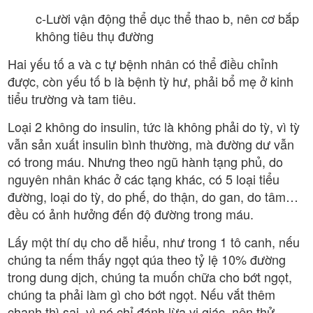
c-Lười vận động thể dục thể thao b, nên cơ bắp
không tiêu thụ đường
Hai yếu tố a và c tự bệnh nhân có thể điều chỉnh
được, còn yếu tố b là bệnh tỳ hư, phải bổ mẹ ở kinh
tiểu trường và tam tiêu.
Loại 2 không do insulin, tức là không phải do tỳ, vì tỳ
vẫn sản xuất insulin bình thường, mà đường dư vẫn
có trong máu. Nhưng theo ngũ hành tạng phủ, do
nguyên nhân khác ở các tạng khác, có 5 loại tiểu
đường, loại do tỳ, do phế, do thận, do gan, do tâm…
đều có ảnh hưởng đến độ đường trong máu.
Lấy một thí dụ cho dễ hiểu, như trong 1 tô canh, nếu
chúng ta nếm thấy ngọt qúa theo tỷ lệ 10% đường
trong dung dịch, chúng ta muốn chữa cho bớt ngọt,
chúng ta phải làm gì cho bớt ngọt. Nếu vắt thêm
chanh thì sai, vì nó chỉ đánh lừa vị giác, nên thử