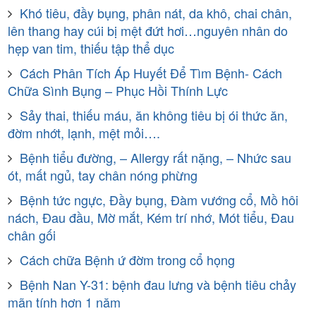
Khó tiêu, đầy bụng, phân nát, da khô, chai chân,
lên thang hay cúi bị mệt đứt hơi…nguyên nhân do
hẹp van tim, thiếu tập thể dục
Cách Phân Tích Áp Huyết Để Tìm Bệnh- Cách
Chữa Sình Bụng – Phục Hồi Thính Lực
Sảy thai, thiếu máu, ăn không tiêu bị ói thức ăn,
đờm nhớt, lạnh, mệt mỏi….
Bệnh tiểu đường, – Allergy rất nặng, – Nhức sau
ót, mất ngủ, tay chân nóng phừng
Bệnh tức ngực, Đầy bụng, Đàm vướng cổ, Mồ hôi
nách, Đau đầu, Mờ mắt, Kém trí nhớ, Mót tiểu, Đau
chân gối
Cách chữa Bệnh ứ đờm trong cổ họng
Bệnh Nan Y-31: bệnh đau lưng và bệnh tiêu chảy
mãn tính hơn 1 năm