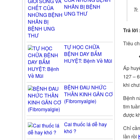
NHÂN BỊ BỆNH
Tr.
UNG THƯ
Trả lời 
Tiêu ch
TỰ HỌC CHỮA
BỆNH DAY BẤM
HUYỆT: Bệnh Về Mũi
Áp huyế
127 – 6
khi chư
BỆNH ĐAU NHỨC
THẦN KINH GÂN CƠ
Bệnh nà
(Fibromyalgie)
tim tuầ
được kh
Cai thuốc lá dễ hay
Chỉ cầ
khó ?
lần rồi