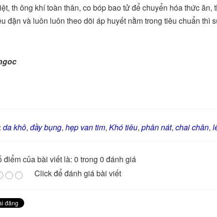
iệt, th ông khí toàn thân, co bóp bao tử để chuyển hóa thức ăn, 
u đặn và luôn luôn theo dõi áp huyết nằm trong tiêu chuẩn thì s
ngoc
:
da khô
,
đầy bụng
,
hẹp van tim
,
Khó tiêu
,
phân nát
,
chai chân
,
l
 điểm của bài viết là: 0 trong 0 đánh giá
Click để đánh giá bài viết