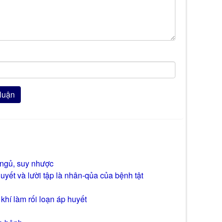
 ngủ, suy nhược
yết và lười tập là nhân-qủa của bệnh tật
khí làm rối loạn áp huyết