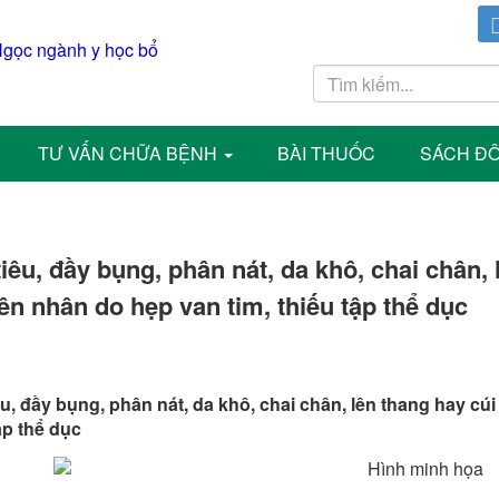
TƯ VẤN CHỮA BỆNH
BÀI THUỐC
SÁCH Đ
iêu, đầy bụng, phân nát, da khô, chai chân,
n nhân do hẹp van tim, thiếu tập thể dục
u, đầy bụng, phân nát, da khô, chai chân, lên thang hay c
ập thể dục