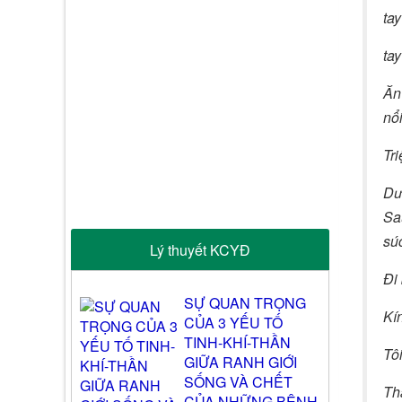
tay
tay
Ăn 
nổ
Tr
Dướ
Sau
sú
Lý thuyết KCYĐ
Đi 
SỰ QUAN TRỌNG
Kín
CỦA 3 YẾU TỐ
TINH-KHÍ-THẦN
Tôi
GIỮA RANH GIỚI
SỐNG VÀ CHẾT
Th
CỦA NHỮNG BỆNH