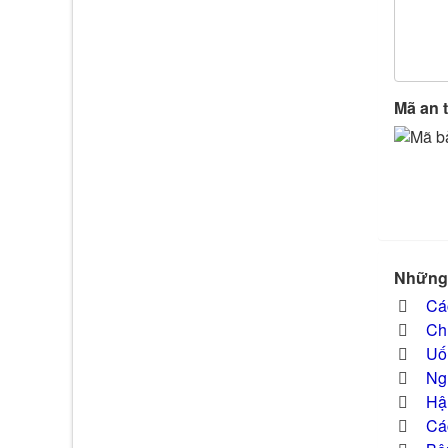
Mã an 
Những 
Cá
Chư
Uốn
Ng
Hậu
Cá