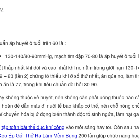
 V.
:
uẩn áp huyết ở tuổi trên 60 là :
130-140/80-90mmHg, mạch tim đập 70-80 là áp huyết ở tuổi lão
t thấp nhất khi đói và cao nhất khi no nằm trong giới hạn 130-140 
9 – 83 (lần 2) chứng tỏ thiếu khí ở số thứ nhất, ăn qúa no, làm t
a ăn là 77, trong khi tiêu chuẩn đòi hỏi 80-90.
y không thuộc về huyết, nên không cần phải uống thuốc nào cả.
n hoàn để dẫn máu đi nuôi tế bào khắp cơ thể, nên chỗ nóng ch
í chuyển hóa bị ứ đọng biến thành độc tố sinh ngứa, làm hại gan
n
tập toàn bài thể dục khí công
vào mỗi sáng hay tối. Còn sau ha
Kéo Ép Gối Thở Ra Làm Mềm Bụng
200 lần giúp chức năng hoạ