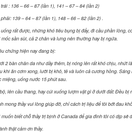
 trái : 136 – 66 – 87 (lần 1), 141 – 67 – 84 (lần 2)
 phải: 139 – 64 – 87 (lần 1), 148 – 66 – 82 (lần 2) .
uống rất được, những khó tiêu bụng bị đẩy, đi cầu phần lòng, có
i mốc sần sùi, cả 2 chân và lưng nên thường hay bị ngứa.
iệu chứng hiện nay đang bị:
i 2 bàn chân da như dầy thêm, bị nóng lên rất khó chịu, nhứt l
 khi ăn cơm xong, lưỡi bị khô, tê và luôn cả cương hồng. Sáng n
c miệng, uống nước 15 phút sau.
bộ, lên cầu thang, hay cúi xuống lượm vật gì ở dưới đất: Đều bị r
h mong thầy vui lòng giúp đỡ, chỉ cách trị liệu để tôi bớt đau khổ
 muốn biết chỗ thầy trị bịnh ở Canada để gia đình tôi có dịp sẽ
ành thật cảm ơn thầy.