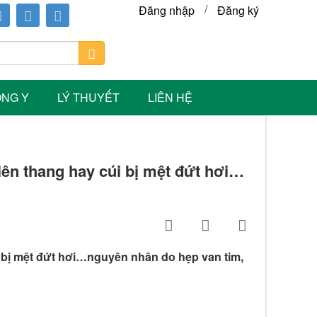
/
Đăng nhập
Đăng ký
ÔNG Y
LÝ THUYẾT
LIÊN HỆ
 lên thang hay cúi bị mệt đứt hơi…
úi bị mệt đứt hơi…nguyên nhân do hẹp van tim,