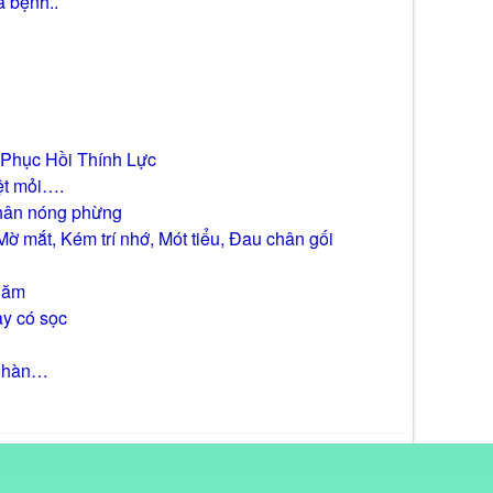
a bệnh..
Phục Hồi Thính Lực
mệt mỏi….
 chân nóng phừng
 mắt, Kém trí nhớ, Mót tiểu, Đau chân gối
năm
y có sọc
hư hàn…