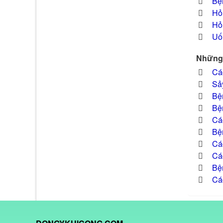
Bện
Hỏ
Hỏi
Uố
Những 
Cá
Sảy
Bện
Bện
Cá
Bệ
Cá
Cá
Bện
Cá