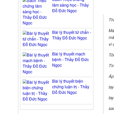
lâm sàng học - Thầy
Đỗ Đức Ngọc
Th
May
Bài lý thuyết tứ chẩn -
mà
Thầy Đỗ Đức Ngọc
vi 
Bài lý thuyết mạch
Tôi
bệnh - Thầy Đỗ Đức
Ngọc
Tì
Áp 
Bài lý thuyết biện
chứng luận trị - Thầy
tay
Đỗ Đức Ngọc
tay
sa