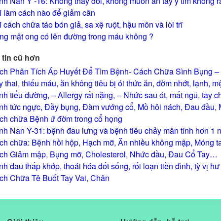
h Nan Y -16: Không thấy đói, không muốn ăn tây y tìm không r
i làm cách nào để giảm cân
 cách chữa táo bón giả, sa xệ ruột, hậu môn và lòi trĩ
ng mật ong có lên đường trong máu không ?
tin cũ hơn
ch Phân Tích Áp Huyết Để Tìm Bệnh- Cách Chữa Sình Bụng – 
 thai, thiếu máu, ăn không tiêu bị ói thức ăn, đờm nhớt, lạnh, 
h tiểu đường, – Allergy rất nặng, – Nhức sau ót, mất ngủ, tay
h tức ngực, Đầy bụng, Đàm vướng cổ, Mồ hôi nách, Đau đầu, Mờ
ch chữa Bệnh ứ đờm trong cổ họng
nh Nan Y-31: bệnh đau lưng và bệnh tiêu chảy mãn tính hơn 1 
ch chữa: Bệnh hồi hộp, Hạch mỡ, Ăn nhiều không mập, Móng ta
ch Giảm mập, Bụng mỡ, Cholesterol, Nhức đầu, Đau Cổ Tay…
h đau thấp khớp, thoái hóa đốt sống, rối loạn tiền đình, tỳ vị 
ch Chữa Tê Buốt Tay Vai, Chân