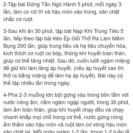
2-Tập bài Đứng Tấn Ngũ Hành 5 phút, mỗi ngày 3
lần, làm co rút trĩ và hậu môn vào trong, săn chặt
chắc cơ ruột.
3-Sau khi ăn 30 phút, tập bài Nạp Khí Trung Tiêu 5
lần, tiếp theo tập bài Kéo Ép Gối Thở Ra Làm Mềm
Bụng 200 lần, giúp trung tiêu và hạ tiêu chuyển hóa,
kích thích cơ ruột co bóp, thông khí huyết toàn thân,
giúp cơ thể tăng nhiệt. Sau đó, cuốn lưỡi ngậm miệng
để giữ khí làm tăng áp huyết. (nếu áp huyết cao thì
thở ra bằng miệng để làm hạ áp huyết). Bài này có
thể tập nhiều lần trong ngày.
4-Pha 2-3 muỗng lớn bột gừng vào trong bồn tắm với
nước nóng ấm, nằm ngâm ngập người, trong 30 phút,
làm ấm toàn thân, giúp khí huyết chạy đều và chạy
nhanh khắp mọi chỗ trong cơ thể, nước gừng nóng
ấm thấm vào hậu môn và ruột làm cơ vòng hậu môn
săn chặt lại. Mỗi ngày ngâm 1-2 lần. trong 1-2 tuần lễ