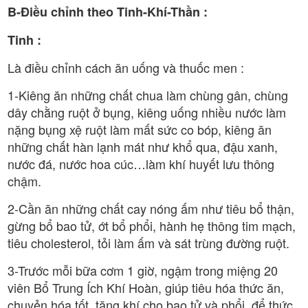
B-Điều chỉnh theo Tinh-Khí-Thần :
Tinh :
Là điều chỉnh cách ăn uống và thuốc men :
1-Kiêng ăn những chất chua làm chùng gân, chùng
dây chằng ruột ở bụng, kiêng uống nhiều nước làm
nặng bụng xệ ruột làm mất sức co bóp, kiêng ăn
những chất hàn lạnh mát như khổ qua, đậu xanh,
nước đá, nước hoa cúc…làm khí huyết lưu thông
chậm.
2-Cần ăn những chất cay nóng ấm như tiêu bổ thận,
gừng bổ bao tử, ớt bổ phổi, hành hẹ thông tim mạch,
tiêu cholesterol, tỏi làm ấm và sát trùng đường ruột.
3-Trước mỗi bữa cơm 1 giờ, ngậm trong miệng 20
viên Bổ Trung Ích Khí Hoàn, giúp tiêu hóa thức ăn,
chuyẻn hóa tốt, tăng khí cho bao tử và phổi, để thức