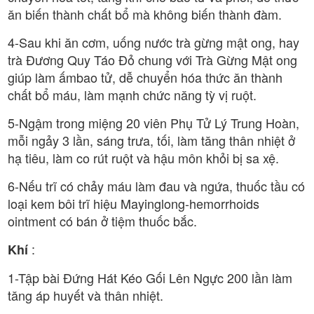
ăn biến thành chất bổ mà không biến thành đàm.
4-Sau khi ăn cơm, uống nước trà gừng mật ong, hay
trà Đương Quy Táo Đỏ chung với Trà Gừng Mật ong
giúp làm ấmbao tử, dễ chuyển hóa thức ăn thành
chất bổ máu, làm mạnh chức năng tỳ vị ruột.
5-Ngậm trong miệng 20 viên Phụ Tử Lý Trung Hoàn,
mỗi ngảy 3 lần, sáng trưa, tối, làm tăng thân nhiệt ở
hạ tiêu, làm co rút ruột và hậu môn khỏi bị sa xệ.
6-Nếu trĩ có chảy máu làm đau và ngứa, thuốc tầu có
loại kem bôi trĩ hiệu Mayinglong-hemorrhoids
ointment có bán ở tiệm thuốc bắc.
:
Khí
1-Tập bài Đứng Hát Kéo Gối Lên Ngực 200 lần làm
tăng áp huyết và thân nhiệt.