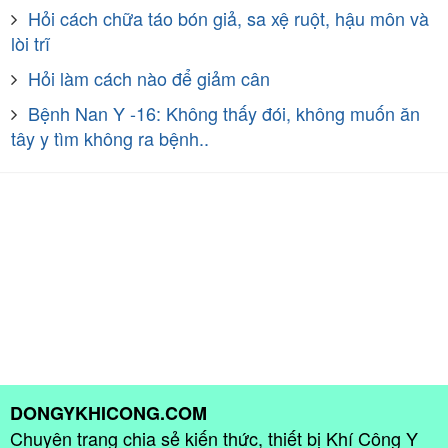
Hỏi cách chữa táo bón giả, sa xệ ruột, hậu môn và
lòi trĩ
Hỏi làm cách nào để giảm cân
Bệnh Nan Y -16: Không thấy đói, không muốn ăn
tây y tìm không ra bệnh..
DONGYKHICONG.COM
Chuyên trang chia sẻ kiến thức, thiết bị Khí Công Y