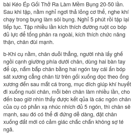
bài Kéo Ép Gối Thở Ra Làm Mềm Bụng 20-50 lần.
Sau khi tập, nằm nghỉ ngơi thả lỏng cơ thể, nghe khí
chạy trong bụng làm sôi bụng. Nghỉ 5 phút rồi tập lại
tiếp tục. Tập nhiều lần kích thích đường ruột co bóp
đủ lực để tống phân ra ngoài, kích thích chức năng
thận, chân đùi mạnh.
b-Khi cụ nằm, chân duỗi thẳng, người nhà lấy ghế
ngồi cạnh giường phía dưới chân, dùng hai bàn tay
để úp, nắm bắp chân bằng hai ngón tay cái ấn bóp
sát xương cẳng chân từ trên gối xuống dọc theo ống
xương đến sau mắt cá trong, mục đích giúp khí huyết
đi xuống nuôi chân, mỗi bên chân làm nhiều lần, cho
đến bao giờ nhìn thấy được kết qủa là các ngón chân
của cụ có phản xạ nhúc nhích đủ 5 ngón, thì chân sẽ
mạnh, sau đó có thể đi đứng dễ dàng, đặt chân
xuống đất mới có cảm giác chắc chắn không sợ té
ngã.