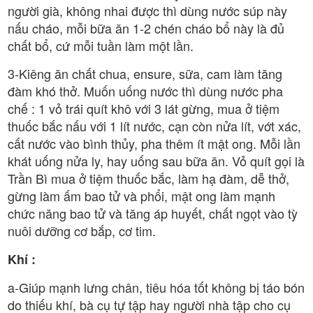
người già, không nhai được thì dùng nước súp này
nấu cháo, mỗi bữa ăn 1-2 chén cháo bổ này là đủ
chất bổ, cứ mỗi tuần làm một lần.
3-Kiêng ăn chất chua, ensure, sữa, cam làm tăng
đàm khó thở. Muốn uống nước thì dùng nước pha
chế : 1 vỏ trái quít khô với 3 lát gừng, mua ở tiệm
thuốc bắc nấu với 1 lít nước, cạn còn nửa lít, vớt xác,
cất nước vào bình thủy, pha thêm ít mật ong. Mỗi lần
khát uống nửa ly, hay uống sau bữa ăn. Vỏ quít gọi là
Trần Bì mua ở tiệm thuốc bắc, làm hạ đàm, dễ thở,
gừng làm ấm bao tử và phổi, mật ong làm mạnh
chức năng bao tử và tăng áp huyết, chất ngọt vào tỳ
nuôi dưỡng cơ bắp, cơ tim.
Khí :
a-Giúp mạnh lưng chân, tiêu hóa tốt không bị táo bón
do thiếu khí, bà cụ tự tập hay người nhà tập cho cụ