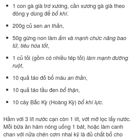
1 con gà già trơ xương, cần xương gà già theo
đông y dùng để
.
bổ khí
200g củ sen
,
an thần
50g gừng non làm
ấm và mạnh chức năng bao
,
tử, tiêu hóa tốt
1 củ tỏi (gồm có nhiều tép tỏi)
làm mạnh đường
,
ruột
10 quả táo đỏ bổ máu
,
an thần
10 quả táo tầu đen
,
bổ thận
10 cây Bắc Kỳ (Hoàng Kỳ)
.
bổ khí lực
Hầm với 3 lít nước cạn còn 1 lít, vớt mỡ lọc lấy nước.
Mỗi bữa ăn hâm nóng uống 1 bát, hoặc làm canh
chan với nửa chén cơm nhai kỹ là đủ chất bổ cho