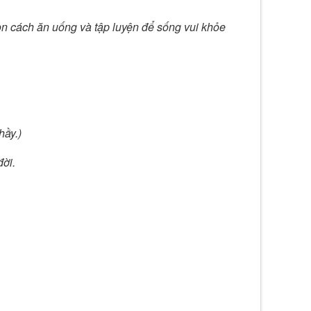
n cách ăn uống và tập luyện để sống vui khỏe
hầy.)
ời.