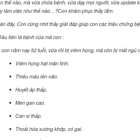
n thế nào, mà vừa chữa bệnh, vừa dạy mọi người, vừa update kiế
ày làm việc như thế nào…?Con khâm phục thầy lắm.
ân đây, Con cũng nhờ thầy giải đáp giúp con các triệu chứng bệ
Đầu tiên là bệnh của má con :
con năm nay 52 tuổi, vừa rồi bị viêm họng, má còn bị mất ngủ ng
Viêm họng hạt mãn tính.
Thiếu máu lên não.
Huyết áp thấp.
Men gan cao.
Can xi thấp.
Thoái hóa xương khớp, có gai.