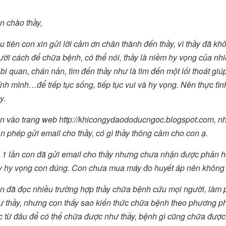
n chào thầy,
 tiên con xin gửi lời cảm ơn chân thành đến thầy, vì thầy đã kh
ời cách để chữa bệnh, có thể nói, thầy là niềm hy vọng của nhiề
 bi quan, chán nản, tìm đến thầy như là tìm đến một lối thoát gi
nh mình…để tiếp tục sống, tiếp tục vui và hy vọng. Nên thực tình
y.
n vào trang web http://khicongydaododucngoc.blogspot.com, nh
n phép gửi email cho thầy, có gì thầy thông cảm cho con ạ.
 1 lần con đã gửi email cho thầy nhưng chưa nhận được phản hồ
y hy vọng con đúng. Con chưa mua máy đo huyết áp nên không đ
n đã đọc nhiều trường hợp thầy chữa bệnh cứu mọi người, làm 
ư thầy, nhưng con thấy sao kiến thức chữa bệnh theo phương ph
c từ đâu để có thể chữa được như thầy, bệnh gì cũng chữa được. 