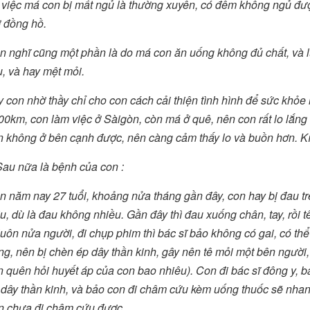
 việc má con bị mất ngủ là thường xuyên, có đêm không ngủ đư
ờ đồng hồ.
n nghĩ cũng một phần là do má con ăn uống không đủ chất, và l
, và hay mệt mỏi.
y con nhờ thầy chỉ cho con cách cải thiện tình hình để sức khỏ
00km, con làm việc ở Sàigòn, còn má ở quê, nên con rất lo lắn
n không ở bên cạnh được, nên càng cảm thấy lo và buồn hơn. Kí
Sau nữa là bệnh của con :
 năm nay 27 tuổi, khoảng nửa tháng gần đây, con hay bị đau trê
u, dù là đau không nhiều. Gần đây thì đau xuống chân, tay, rồi tê
luôn nửa người, đi chụp phim thì bác sĩ bảo không có gai, có thể 
g, nên bị chèn ép dây thần kinh, gây nên tê mỏi một bên người, 
 quên hỏi huyết áp của con bao nhiêu). Con đi bác sĩ đông y, bác
 dây thần kinh, và bảo con đi châm cứu kèm uống thuốc sẽ nhan
n chưa đi châm cứu được.