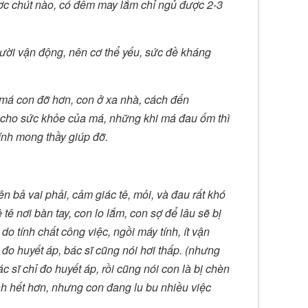
ợc chút nào, có đêm may lắm chỉ ngủ được 2-3
ười vận động, nên cơ thể yếu, sức đề kháng
e má con đỡ hơn, con ở xa nhà, cách đến
g cho sức khỏe của má, những khi má đau ốm thì
nh mong thầy giúp đỡ.
n bả vai phải, cảm giác tê, mỏi, và đau rất khó
 tê nơi bàn tay, con lo lắm, con sợ để lâu sẽ bị
do tính chất công việc, ngồi máy tính, ít vận
đo huyết áp, bác sĩ cũng nói hơi thấp. (nhưng
 sĩ chỉ đo huyết áp, rồi cũng nói con là bị chèn
h hết hơn, nhưng con đang lu bu nhiều việc