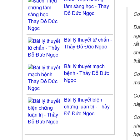
lâm sàng học - Thầy
Đỗ Đức Ngọc
Co
Đầu
ngư
Bài lý thuyết tứ chẩn -
rất
Thầy Đỗ Đức Ngọc
chí
thầ
Bài lý thuyết mạch
bệnh - Thầy Đỗ Đức
Co
Ngọc
mạ
Có
Bài lý thuyết biện
nà
chứng luận trị - Thầy
Đỗ Đức Ngọc
Co
nh
họ