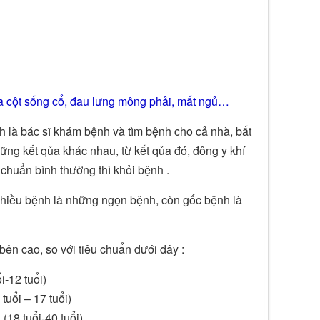
hóa cột sống cổ, đau lưng mông phải, mất ngủ…
nh là bác sĩ khám bệnh và tìm bệnh cho cả nhà, bất
ững kết qủa khác nhau, từ kết qủa đó, đông y khí
 chuẩn bình thường thì khỏi bệnh .
 nhiều bệnh là những ngọn bệnh, còn gốc bệnh là
ên cao, so với tiêu chuẩn dưới đây :
i-12 tuổi)
uổi – 17 tuổi)
18 tuổi-40 tuổi)