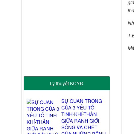
gia
th
Nh
1-
Má 
Lý thuyết KCYĐ
SỰ QUAN TRỌNG
CỦA 3 YẾU TỐ
TINH-KHÍ-THẦN
GIỮA RANH GIỚI
SỐNG VÀ CHẾT
CỦA NHỮNG BỆNH