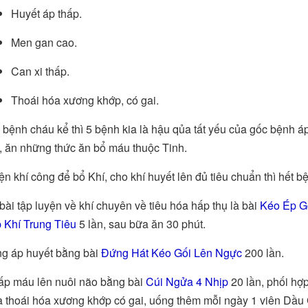
Huyết áp thấp.
Men gan cao.
Can xi thấp.
Thoái hóa xương khớp, có gai.
 bệnh cháu kể thì 5 bệnh kia là hậu qủa tất yếu của gốc bệnh á
 ăn những thức ăn bổ máu thuộc Tinh.
ện khí công để bổ Khí, cho khí huyết lên đủ tiêu chuẩn thì hết b
ài tập luyện về khí chuyên về tiêu hóa hấp thụ là bài
Kéo Ép G
 Khí Trung Tiêu
5 lần, sau bữa ăn 30 phút.
g áp huyết bằng bài
Đứng Hát Kéo Gối Lên Ngực
200 lần.
ấp máu lên nuôi não bằng bài
Cúi Ngửa 4 Nhịp
20 lần, phối hợ
 thoái hóa xương khớp có gai, uống thêm mỗi ngày 1 viên Dầu 