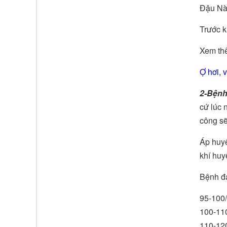
Đậu Nàn
Trước k
Xem thê
Ợ hơi, 
2-Bệnh
cứ lúc 
công sẽ
Áp huyế
khí huyế
Bệnh đa
95-100/
100-110
110-120