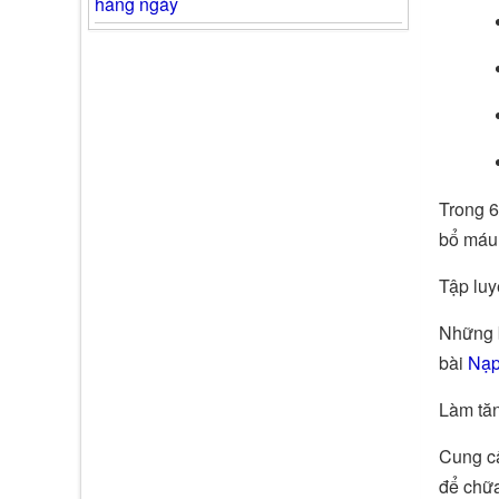
hàng ngày
Trong 6
bổ máu,
Tập luy
Những b
bài
Nạp
Làm tăn
Cung c
để chữa