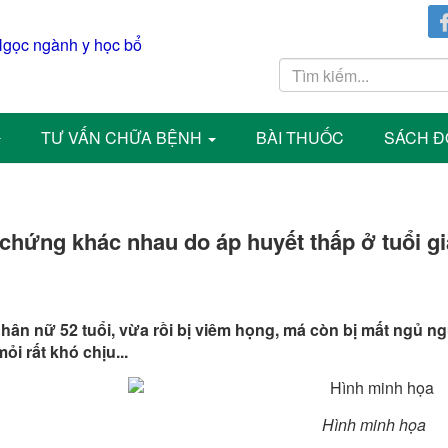
TƯ VẤN CHỮA BỆNH
BÀI THUỐC
SÁCH Đ
chứng khác nhau do áp huyết thấp ở tuổi già
hân nữ 52 tuổi, vừa rồi bị viêm họng, má còn bị mất ngủ ng
mỏi rất khó chịu...
Hình minh họa