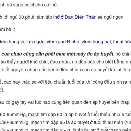
h bổ sung calci cho cơ thể.
hi đi ngủ 30 phút nằm tập
thở ở Đan Điền Thần
sẽ ngủ ngon.
m bài :
viêm hang vị, tức ngực, viêm gan B nhẹ, viêm họng hạt, thoái 
 của cháu cũng cần phải mua một máy đo áp huyết
, nó chí
nào thấy người khó chịu, đau nhức, nó đều báo cho biết bằng nh
 biết nguyên nhân gốc bệnh điều chỉnh cho áp huyết trở lại tiêu
t cao hay thấp so với tiêu chuẩn tuổi của khí công đều sinh ra
t.
u cổ gáy tay vai lúc nào cũng liên quan đến áp huyết bên thấp b
60-65mmHg, mạch tim đập 60 là áp huyết ở tuổi thiếu nhi.( 5 tuổ
/60-65mmHg, mạch tim đập 65 là áp huyết ở tuổi thiếu niên (13 t
/65-70mmHg, mạch tim đập 65-70 là áp huyết ở tuổi thanh niên (