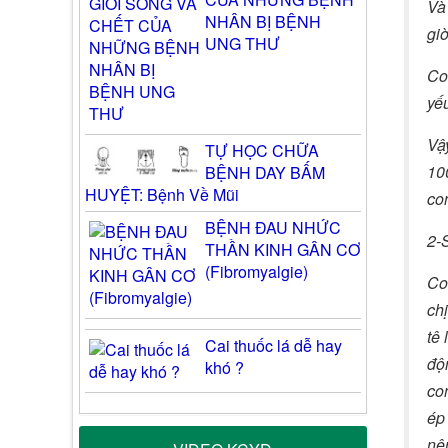
Và
NHÂN BỊ BỆNH
gi
UNG THƯ
Co
yếu
Vậ
TỰ HỌC CHỮA
10
BỆNH DAY BẤM
HUYỆT: Bệnh Về Mũi
co
BỆNH ĐAU NHỨC
2-
THẦN KINH GÂN CƠ
(Fibromyalgie)
Con
chị
tê 
Cai thuốc lá dễ hay
độn
khó ?
con
ép
nê