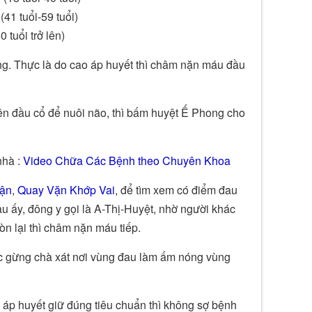
41 tuổi-59 tuổi)
tuổi trở lên)
g. Thực là do cao áp huyết thì châm nặn máu đầu
lên đầu cổ để nuôi não, thì bấm huyệt Ế Phong cho
nhà :
Video Chữa Các Bệnh theo Chuyên Khoa
ận
,
Quay Vặn Khớp Vai
, để tìm xem có điểm đau
u ấy, đông y gọi là A-Thị-Huyệt, nhờ người khác
n lại thì châm nặn máu tiếp.
ớc gừng chà xát nơi vùng đau làm ấm nóng vùng
i áp huyết giữ đúng tiêu chuẩn thì không sợ bệnh