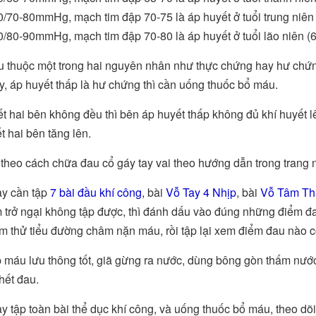
/70-80mmHg, mạch tim đập 70-75 là áp huyết ở tuổi trung niên (
/80-90mmHg, mạch tim đập 70-80 là áp huyết ở tuổi lão niên (60 
 thuộc một trong hai nguyên nhân như thực chứng hay hư chứn
y, áp huyết thấp là hư chứng thì cần uống thuốc bổ máu.
t hai bên không đều thì bên áp huyết thấp không đủ khí huyết 
t hai bên tăng lên.
theo cách chữa đau cổ gáy tay vai theo hướng dẫn trong trang 
ày cần tập
7 bài đầu khí công
, bài
Vỗ Tay 4 Nhịp
, bài
Vỗ Tâm Th
 trở ngại không tập được, thì đánh dấu vào đúng những điểm đa
m thử tiểu đường châm nặn máu, rồi tập lại xem điểm đau nào cò
 máu lưu thông tốt, giã gừng ra nước, dùng bông gòn thấm nư
hết đau.
y tập toàn bài thể dục khí công, và uống thuốc bổ máu, theo dõ