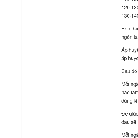
120-130
130-140
Bên đau
ngón ta
Áp huyế
áp huyế
Sau đó 
Mỗi ng
nào làm
dùng ki
Để giúp
đau sẽ 
Mỗi ngà