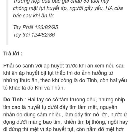
Trường hợp của bác gái cháu 63 tuổi hay
chóng mặt tụt huyết áp, người gầy yếu, HA của
bác sau khi ăn là:
Tay Phải 123/82/95
Tay trái 124/82/86
Trả lời :
Phải so sánh với áp huyết trước khi ăn xem nếu sau
khi ăn áp huyết bịt tụt thấp thì do ảnh hưởng từ
những thức ăn, theo khí công là do Tinh, còn hai yếu
tố khác là do Khí và Thần.
: Hai tay có số tâm trương đều, nhưng nhịp
Do Tinh
tim cao là huyết tụ dưới đáy tim làm mệt, nguyên
nhân do dùng sâm nhiều, làm đáy tim nở lớn, nước ứ
đọng dưới màng bao tim, khiến tim bị thòng, ngồi hay
đi đứng thì mệt vì áp huyết tụt, còn nằm đỡ mệt hơn