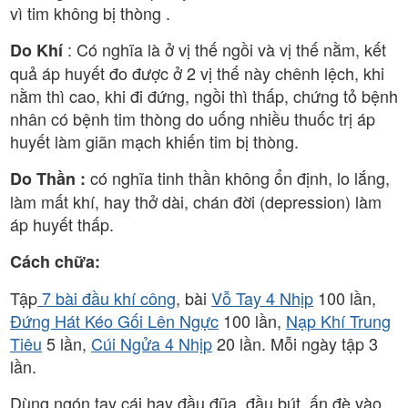
vì tim không bị thòng .
: Có nghĩa là ở vị thế ngồi và vị thế nằm, kết
Do Khí
quả áp huyết đo được ở 2 vị thế này chênh lệch, khi
nằm thì cao, khi đi đứng, ngồi thì thấp, chứng tỏ bệnh
nhân có bệnh tim thòng do uống nhiều thuốc trị áp
huyết làm giãn mạch khiến tim bị thòng.
có nghĩa tinh thần không ổn định, lo lắng,
Do Thần :
làm mất khí, hay thở dài, chán đời (depression) làm
áp huyết thấp.
Cách chữa:
Tập
7 bài đầu khí công
, bài
Vỗ Tay 4 Nhịp
100 lần,
Đứng Hát Kéo Gối Lên Ngực
100 lần,
Nạp Khí Trung
Tiêu
5 lần,
Cúi Ngửa 4 Nhịp
20 lần. Mỗi ngày tập 3
lần.
Dùng ngón tay cái hay đầu đũa, đầu bút, ấn đè vào