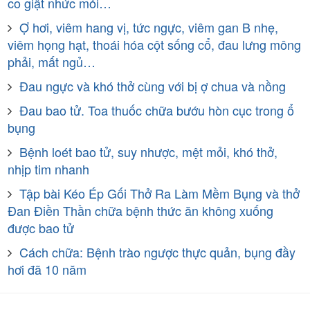
co giật nhức mỏi…
Ợ hơi, viêm hang vị, tức ngực, viêm gan B nhẹ,
viêm họng hạt, thoái hóa cột sống cổ, đau lưng mông
phải, mất ngủ…
Đau ngực và khó thở cùng với bị ợ chua và nồng
Đau bao tử. Toa thuốc chữa bướu hòn cục trong ổ
bụng
Bệnh loét bao tử, suy nhược, mệt mỏi, khó thở,
nhịp tim nhanh
Tập bài Kéo Ép Gối Thở Ra Làm Mềm Bụng và thở
Đan Điền Thần chữa bệnh thức ăn không xuống
được bao tử
Cách chữa: Bệnh trào ngược thực quản, bụng đầy
hơi đã 10 năm