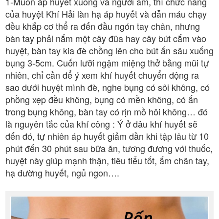
1-Muốn áp huyết xuống và người ấm, thì chức năng
của huyệt Khí Hải làn hạ áp huyết và dẫn máu chạy
đều khắp cơ thể ra đến đầu ngón tay chân, nhưng
bàn tay phải nắm một cây đũa hay cây bút cắm vào
huyệt, bàn tay kia đè chồng lên cho bút ấn sâu xuống
bụng 3-5cm. Cuốn lưỡi ngậm miệng thở bằng mũi tự
nhiên, chỉ cần để ý xem khí huyết chuyển động ra
sao dưới huyệt mình đè, nghe bụng có sôi không, có
phồng xẹp đều không, bụng có mền không, có ấn
trong bụng không, bàn tay có rịn mồ hôi không… đó
là nguyên tắc của khí công : Ý ở đâu khí huyết sẽ
đến đó, tự nhiên áp huyết giảm dần khi tập lâu từ 10
phút đến 30 phút sau bữa ăn, tương đương với thuốc,
huyệt này giúp mạnh thận, tiêu tiểu tốt, ấm chân tay,
hạ đường huyết, ngủ ngon….