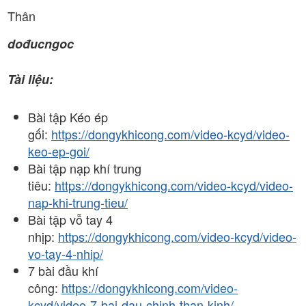
Thân
dođucngoc
Tài liệu:
Bài tập Kéo ép
gối:
https://dongykhicong.com/video-kcyd/video-
keo-ep-goi/
Bài tập nạp khí trung
tiêu:
https://dongykhicong.com/video-kcyd/video-
nap-khi-trung-tieu/
Bài tập vỗ tay 4
nhịp:
https://dongykhicong.com/video-kcyd/video-
vo-tay-4-nhip/
7 bài đầu khí
công:
https://dongykhicong.com/video-
kcyd/video-7-bai-dau-chinh-than-kinh/