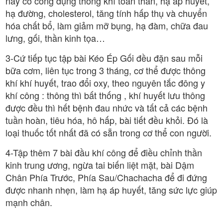
này có công dụng thông khí toàn thân, hạ áp huyết,
hạ đường, cholesterol, tăng tính hấp thụ và chuyển
hóa chất bổ, làm giảm mỡ bụng, hạ đàm, chữa đau
lưng, gối, thần kinh tọa…
3-Cứ tiếp tục tập bài Kéo Ép Gối đều đặn sau mỗi
bữa cơm, liên tục trong 3 tháng, cơ thể được thông
khí khí huyết, trao đổi oxy, theo nguyên tắc đông y
khí công : thông thì bất thống , khí huyết lưu thông
được đều thì hết bệnh đau nhức và tất cả các bệnh
tuần hoàn, tiêu hóa, hô hấp, bài tiết đều khỏi. Đó là
loại thuốc tốt nhất đã có sẵn trong cơ thể con người.
4-Tập thêm 7 bài đầu khí công để điều chỉnh thần
kinh trung ương, ngừa tai biến liệt mặt, bài Dậm
Chân Phía Trước, Phía Sau/Chachacha để đi đứng
được nhanh nhẹn, làm hạ áp huyết, tăng sức lực giúp
mạnh chân.