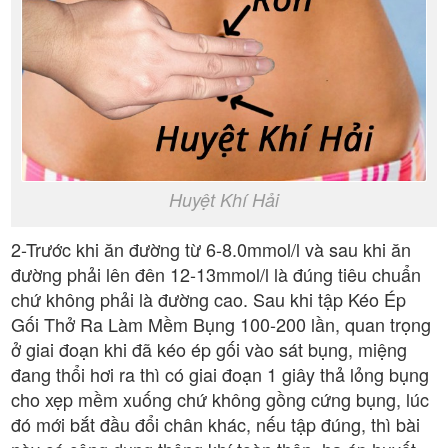
Huyệt Khí Hải
2-Trước khi ăn đường từ 6-8.0mmol/l và sau khi ăn
đường phải lên đên 12-13mmol/l là đúng tiêu chuẩn
chứ không phải là đường cao. Sau khi tập Kéo Ép
Gối Thở Ra Làm Mềm Bụng 100-200 lần, quan trọng
ở giai đoạn khi đã kéo ép gối vào sát bụng, miệng
đang thổi hơi ra thì có giai đoạn 1 giây thả lỏng bụng
cho xẹp mềm xuống chứ không gồng cứng bụng, lúc
đó mới bắt đầu đổi chân khác, nếu tập đúng, thì bài