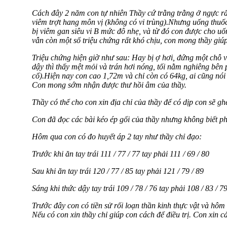
Cách đây 2 năm con tự nhiên Thầy cứ trằng trằng ở ngực rất
viêm trợt hang môn vị (không có vi trùng).Nhưng uống thuố
bị viêm gan siêu vi B mức đô nhẹ, và từ đó con được cho uố
vẫn còn một số triệu chứng rất khó chịu, con mong thầy giúp
Triệu chứng hiện giờ như sau: Hay bị ợ hơi, đứng một chỗ v
dậy thì thấy mệt mỏi và trán hơi nóng, tối nằm nghiêng bên
cổ).Hiện nay con cao 1,72m và chỉ còn có 64kg, ai cũng nó
Con mong sớm nhận được thư hồi âm của thầy.
Thầy có thể cho con xin địa chỉ của thầy để có dịp con sẽ g
Con đã đọc các bài kéo ép gối của thầy nhưng không biết ph
Hôm qua con có đo huyết áp 2 tay như thầy chỉ đạo:
Trước khi ăn tay trái 111 / 77 / 77 tay phải 111 / 69 / 80
Sau khi ăn tay trái 120 / 77 / 85 tay phải 121 / 79 / 89
Sáng khi thức dậy tay trái 109 / 78 / 76 tay phải 108 / 83 / 7
Trước đây con có tiền sử rối loạn thần kinh thực vật và hô
Nếu có con xin thầy chỉ giúp con cách để điều trị. Con xin c