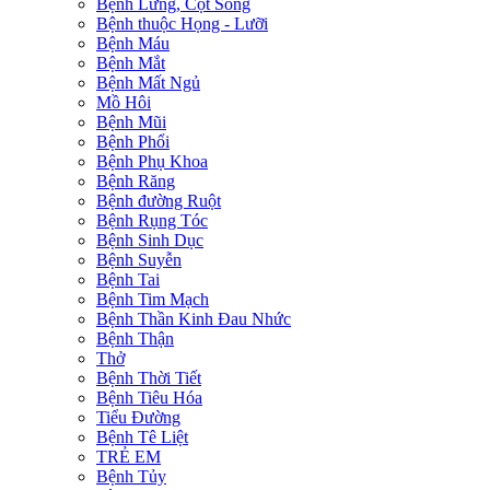
Bệnh Lưng, Cột Sống
Bệnh thuộc Họng - Lưỡi
Bệnh Máu
Bệnh Mắt
Bệnh Mất Ngủ
Mồ Hôi
Bệnh Mũi
Bệnh Phổi
Bệnh Phụ Khoa
Bệnh Răng
Bệnh đường Ruột
Bệnh Rụng Tóc
Bệnh Sinh Dục
Bệnh Suyễn
Bệnh Tai
Bệnh Tim Mạch
Bệnh Thần Kinh Đau Nhức
Bệnh Thận
Thở
Bệnh Thời Tiết
Bệnh Tiêu Hóa
Tiểu Đường
Bệnh Tê Liệt
TRẺ EM
Bệnh Tủy