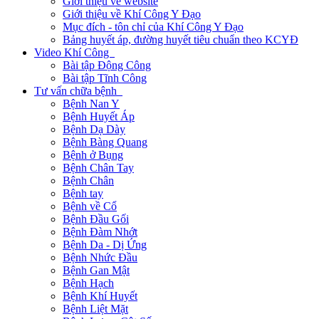
Giới thiệu về website
Giới thiệu về Khí Công Y Đạo
Mục đích - tôn chỉ của Khí Công Y Đạo
Bảng huyết áp, đường huyết tiêu chuẩn theo KCYĐ
Video Khí Công
Bài tập Động Công
Bài tập Tĩnh Công
Tư vấn chữa bệnh
Bệnh Nan Y
Bệnh Huyết Áp
Bệnh Dạ Dày
Bệnh Bàng Quang
Bệnh ở Bụng
Bệnh Chân Tay
Bệnh Chân
Bệnh tay
Bệnh về Cổ
Bệnh Đầu Gối
Bệnh Đàm Nhớt
Bệnh Da - Dị Ứng
Bệnh Nhức Đầu
Bệnh Gan Mật
Bệnh Hạch
Bệnh Khí Huyết
Bệnh Liệt Mặt