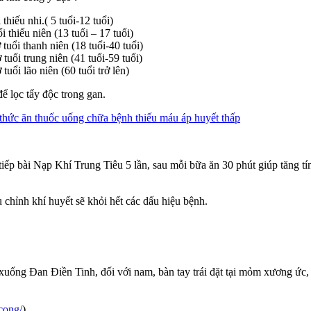
hiếu nhi.( 5 tuổi-12 tuổi)
thiếu niên (13 tuổi – 17 tuổi)
uổi thanh niên (18 tuổi-40 tuổi)
uổi trung niên (41 tuổi-59 tuổi)
ổi lão niên (60 tuổi trở lên)
để lọc tẩy độc trong gan.
hức ăn thuốc uống chữa bệnh thiếu máu áp huyết thấp
p bài Nạp Khí Trung Tiêu 5 lần, sau mỗi bữa ăn 30 phút giúp tăng tí
u chỉnh khí huyết sẽ khỏi hết các dấu hiệu bệnh.
uống Đan Điền Tinh, đối với nam, bàn tay trái đặt tại mỏm xương ức, b
cong/
)