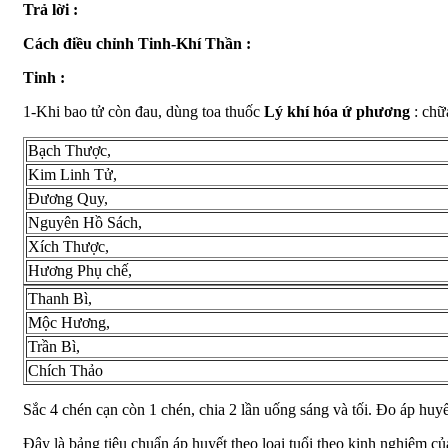
Trả lời :
Cách điều chỉnh Tinh-Khí Thần :
Tinh :
1-Khi bao tử còn đau, dùng toa thuốc
Lý khí hóa ứ phương
: chữ
Bạch Thược,
Kim Linh Tử,
Đương Quy,
Nguyên Hồ Sách,
Xích Thược,
Hương Phụ chế,
Thanh Bì,
Mộc Hương,
Trần Bì,
Chích Thảo
Sắc 4 chén cạn còn 1 chén, chia 2 lần uống sáng và tối. Đo áp huyế
Đây là bảng tiêu chuẩn áp huyết theo loại tuổi theo kinh nghiệm củ