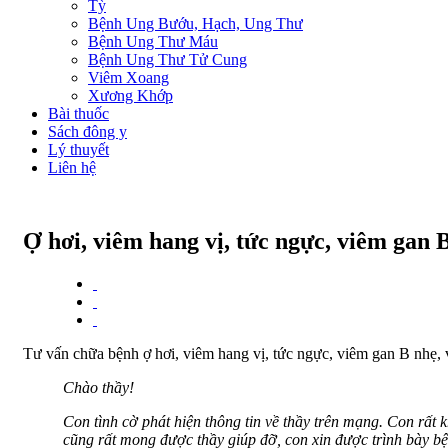
Tỳ
Bệnh Ung Bướu, Hạch, Ung Thư
Bệnh Ung Thư Máu
Bệnh Ung Thư Tử Cung
Viêm Xoang
Xương Khớp
Bài thuốc
Sách đông y
Lý thuyết
Liên hệ
Ợ hơi, viêm hang vị, tức ngực, viêm gan 
Tư vấn chữa bệnh ợ hơi, viêm hang vị, tức ngực, viêm gan B nhẹ,
Chào thầy!
Con tình cờ phát hiện thông tin về thầy trên mạng. Con rấ
cũng rất mong được thầy giúp đỡ, con xin được trình bày b