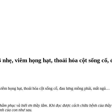
B nhẹ, viêm họng hạt, thoái hóa cột sống c
 viêm họng hạt, thoái hóa cột sống cổ, đau lưng mông phải, mất ngủ…
t khâm phục và biết ơn thầy lắm. Khi đọc được cách chữa bệnh của thầ
ệnh của con như sau.