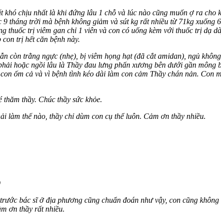
 khó chịu nhất là khi đứng lâu 1 chỗ và lúc nào cũng muốn ợ ra cho kh
c 9 tháng trời mà bệnh không giảm và sút kg rất nhiều từ 71kg xuống 
ng thuốc trị viêm gan chỉ 1 viên và con có uống kèm với thuốc trị dạ 
 con trị hết căn bệnh này.
ẫn còn trằng ngực (nhẹ), bị viêm họng hạt (đã cắt amidan), ngủ không 
 phải hoặc ngồi lâu là Thầy đau lưng phấn xương bên dưới gần mông b
i con ốm cả và vì bệnh tình kéo dài làm con cảm Thầy chán nản. Con m
hé thăm thầy. Chúc thầy sức khỏe.
ải làm thế nào, thầy chỉ dùm con cụ thể luôn. Cảm ơn thầy nhiều.
9
m trước bác sĩ ở địa phương cũng chuẩn đoán như vậy, con cũng không 
ảm ơn thầy rất nhiều.