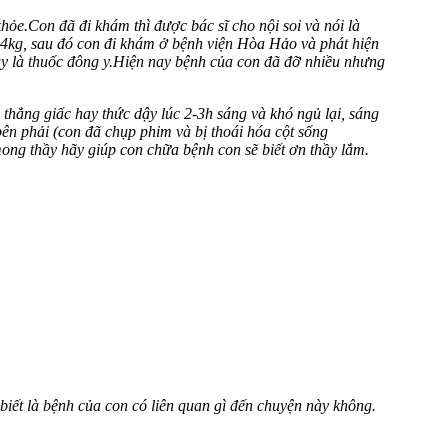
ỏe.Con đã đi khám thì được bác sĩ cho nội soi và nói là
64kg, sau đó con đi khám ở bệnh viện Hòa Hảo và phát hiện
dày là thuốc đông y.Hiện nay bệnh của con đã đỡ nhiều nhưng
thẳng giấc hay thức dậy lúc 2-3h sáng và khó ngủ lại, sáng
ên phải (con đã chụp phim và bị thoái hóa cột sống
ong thầy hãy giúp con chữa bệnh con sẽ biết ơn thầy lắm.
biết là bệnh của con có liên quan gì đến chuyện này không.