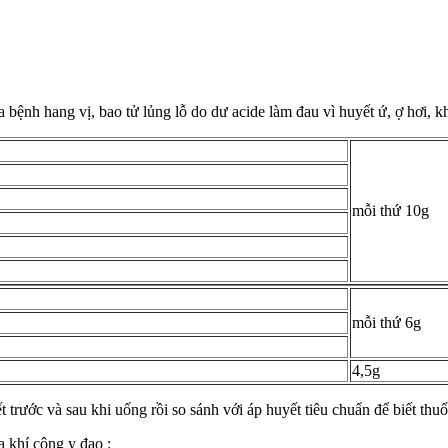
a bệnh hang vị, bao tử lủng lỗ do dư acide làm đau vì huyết ứ, ợ hơi, 
mỗi thứ 10g
mỗi thứ 6g
4,5g
t trước và sau khi uống rồi so sánh với áp huyết tiêu chuẩn để biết thu
a khí công y đạo :