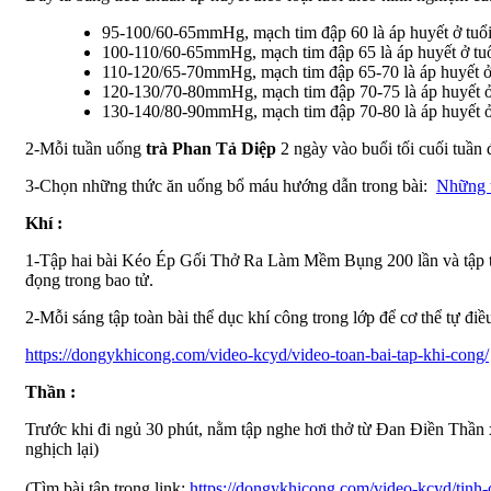
95-100/60-65mmHg, mạch tim đập 60 là áp huyết ở tuổi t
100-110/60-65mmHg, mạch tim đập 65 là áp huyết ở tuổi 
110-120/65-70mmHg, mạch tim đập 65-70 là áp huyết ở t
120-130/70-80mmHg, mạch tim đập 70-75 là áp huyết ở t
130-140/80-90mmHg, mạch tim đập 70-80 là áp huyết ở tu
2-Mỗi tuần uống
trà Phan Tả Diệp
2 ngày vào buổi tối cuối tuần 
3-Chọn những thức ăn uống bổ máu hướng dẫn trong bài:
Những t
Khí :
1-Tập hai bài Kéo Ép Gối Thở Ra Làm Mềm Bụng 200 lần và tập tiế
đọng trong bao tử.
2-Mỗi sáng tập toàn bài thể dục khí công trong lớp để cơ thể tự điề
https://dongykhicong.com/video-kcyd/video-toan-bai-tap-khi-cong/
Thần :
Trước khi đi ngủ 30 phút, nằm tập nghe hơi thở từ Đan Điền Thần x
nghịch lại)
(Tìm bài tập trong link:
https://dongykhicong.com/video-kcyd/tinh-